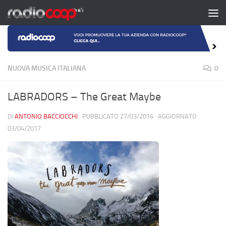
Salta al contenuto
NUOVA MUSICA ITALIANA
0
LABRADORS – The Great Maybe
DI
ANTONIO BACCIOCCHI
· PUBBLICATO
27/03/2016
· AGGIORNATO
03/04/2017