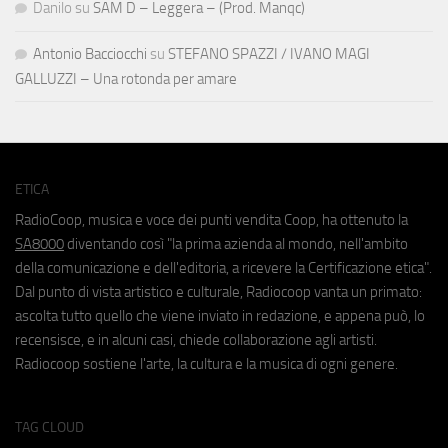
Danilo
su
SAM D – Leggera – (Prod. Manqc)
Antonio Bacciocchi
su
STEFANO SPAZZI / IVANO MAGI
GALLUZZI – Una rotonda per amare
ETICA
RadioCoop, musica e voce dei punti vendita Coop, ha ottenuto la
SA8000
diventando così "la prima azienda al mondo, nell'ambito
della comunicazione e dell'editoria, a ricevere la Certificazione etica".
Dal punto di vista artistico e culturale, Radiocoop vanta un primato:
ascolta tutto quello che viene inviato in redazione, e appena può, lo
recensisce, e in alcuni casi, chiede collaborazione agli artisti.
Radiocoop sostiene l'arte, la cultura e la musica di ogni genere.
TAG CLOUD