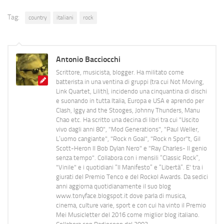
Tag:
country
italiani
rock
Antonio Bacciocchi
Scrittore, musicista, blogger. Ha militato come
batterista in una ventina di gruppi (tra cui Not Moving,
Link Quartet, Lilith), incidendo una cinquantina di dischi
e suonando in tutta Italia, Europa e USA e aprendo per
Clash, Iggy and the Stooges, Johnny Thunders, Manu
Chao etc. Ha scritto una decina di libri tra cui "Uscito
vivo dagli anni 80", "Mod Generations", "Paul Weller,
L’uomo cangiante", "Rock n Goal", "Rock n Spor"t, Gil
Scott-Heron Il Bob Dylan Nero" e "Ray Charles- Il genio
senza tempo". Collabora con i mensili “Classic Rock”,
"Vinile" e i quotidiani “Il Manifesto” e “Libertà”. E' tra i
giurati del Premio Tenco e del Rockol Awards. Da sedici
anni aggiorna quotidianamente il suo blog
www.tonyface.blogspot.it dove parla di musica,
cinema, culture varie, sport e con cui ha vinto il Premio
Mei Musicletter del 2016 come miglior blog italiano.