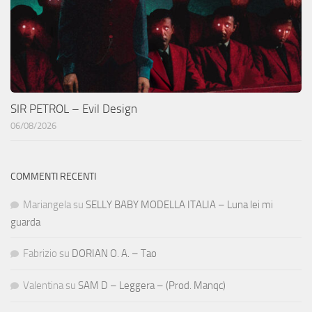
SIR PETROL – Evil Design
06/08/2026
COMMENTI RECENTI
Mariangela
su
SELLY BABY MODELLA ITALIA – Luna lei mi
guarda
Fabrizio
su
DORIAN O. A. – Tao
Valentina
su
SAM D – Leggera – (Prod. Manqc)