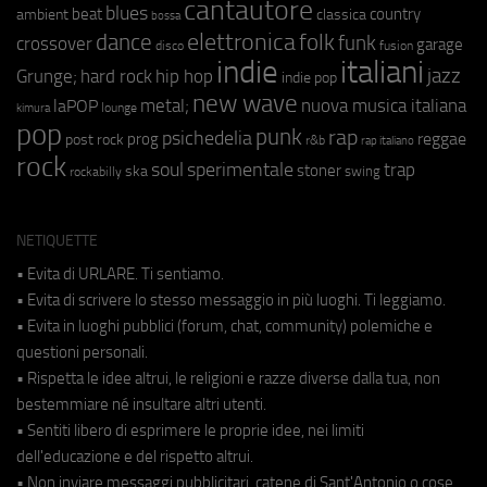
cantautore
blues
beat
country
ambient
classica
bossa
elettronica
dance
folk
funk
crossover
garage
fusion
disco
indie
italiani
jazz
hip hop
Grunge;
hard rock
indie pop
new wave
metal;
nuova musica italiana
laPOP
lounge
kimura
pop
punk
rap
psichedelia
reggae
prog
post rock
r&b
rap italiano
rock
soul
sperimentale
trap
stoner
ska
swing
rockabilly
NETIQUETTE
• Evita di URLARE. Ti sentiamo.
• Evita di scrivere lo stesso messaggio in più luoghi. Ti leggiamo.
• Evita in luoghi pubblici (forum, chat, community) polemiche e
questioni personali.
• Rispetta le idee altrui, le religioni e razze diverse dalla tua, non
bestemmiare né insultare altri utenti.
• Sentiti libero di esprimere le proprie idee, nei limiti
dell'educazione e del rispetto altrui.
• Non inviare messaggi pubblicitari, catene di Sant'Antonio o cose