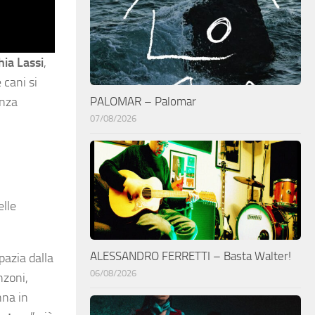
ia Lassi
,
 cani si
PALOMAR – Palomar
enza
07/08/2026
elle
ALESSANDRO FERRETTI – Basta Walter!
pazia dalla
06/08/2026
nzoni,
nna in