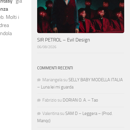
ntasy
” già
enza
b. Molti i
ndrea
andola
SIR PETROL – Evil Design
06/08/2026
COMMENTI RECENTI
Mariangela
su
SELLY BABY MODELLA ITALIA
– Luna lei mi guarda
Fabrizio
su
DORIAN O. A. – Tao
Valentina
su
SAM D – Leggera – (Prod.
Manqc)