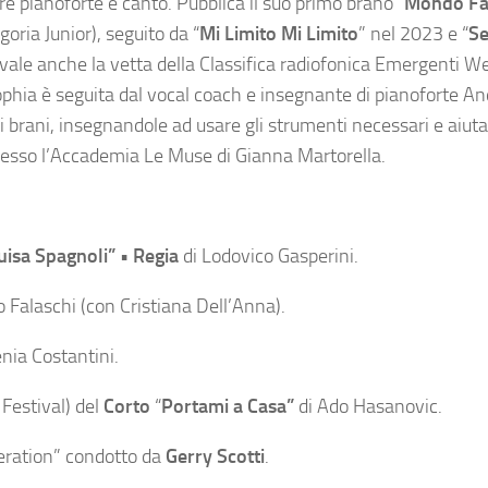
e pianoforte e canto. Pubblica il suo primo brano “
Mondo Fa
goria Junior), seguito da “
Mi Limito Mi Limito
” nel 2023 e “
S
vale anche la vetta della Classifica radiofonica Emergenti We
 Sophia è seguita dal vocal coach e insegnante di pianoforte A
i brani, insegnandole ad usare gli strumenti necessari e aiut
presso l’Accademia Le Muse di Gianna Martorella.
Luisa Spagnoli” • Regia
di Lodovico Gasperini.
 Falaschi (con Cristiana Dell’Anna).
nia Costantini.
 Festival) del
Corto
“
Portami a Casa”
di Ado Hasanovic.
neration” condotto da
Gerry Scotti
.