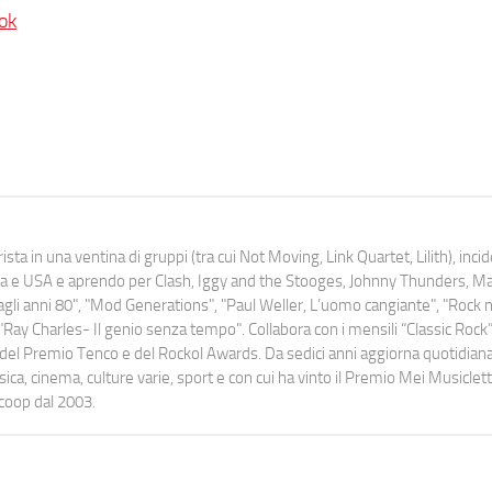
ok
ista in una ventina di gruppi (tra cui Not Moving, Link Quartet, Lilith), inc
uropa e USA e aprendo per Clash, Iggy and the Stooges, Johnny Thunders, 
o dagli anni 80", "Mod Generations", "Paul Weller, L’uomo cangiante", "Rock n
Ray Charles- Il genio senza tempo". Collabora con i mensili “Classic Rock”,
urati del Premio Tenco e del Rockol Awards. Da sedici anni aggiorna quotidia
a, cinema, culture varie, sport e con cui ha vinto il Premio Mei Musiclett
ocoop dal 2003.