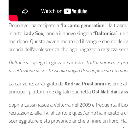
Dopo aver partecipato a “
Io canto generation
”, la trasm
in arte
Lady Sox
, lancia il nuovo singolo “
Daltonica
”, un
mordono. Questo avvenimento ed il sangue che ne deriva,
propria dell’adolescenza che ogni ragazzo o ragazza sensi
Daltonica
-spiega la giovane artista-
tratta numerose prob
accettazione di se stessi alla voglia di scappare da un mon
La canzone, arrangiata da
Andrea Prestianni
insieme al 
principali piattaforme digitali (etichetta
OstiNati dei Lass
Sophia Lassi nasce a Volterra nel 2009 e frequenta il Lic
recitazione, alla TV, al canto e quest’anno ha iniziato a d
sceneggiature e sta provando anche a finire un libro. Ha