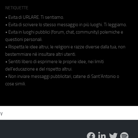
NETIQUETTE
• Evita di URLARE. Ti sentiamo.
• Evita di scrivere lo stesso messaggio in più luoghi. Ti leggiamo.
• Evita in luoghi pubblici (forum, chat, community) polemiche e
questioni personali.
• Rispetta le idee altrui, le religioni e razze diverse dalla tua, non
bestemmiare né insultare altri utenti.
• Sentiti libero di esprimere le proprie idee, nei limiti
dell'educazione e del rispetto altrui.
• Non inviare messaggi pubblicitari, catene di Sant'Antonio o
cose simili.
cy