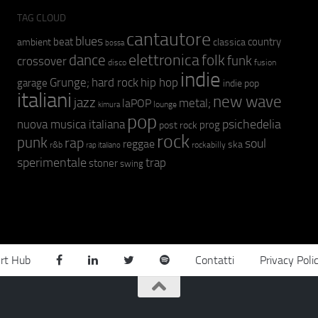
TAG CLOUD
cantautore
blues
beat
country
ambient
classica
bossa
elettronica
dance
folk
funk
crossover
fusion
disco
indie
hip hop
Grunge;
hard rock
garage
indie pop
italiani
new wave
jazz
metal;
laPOP
lounge
kimura
pop
psichedelia
nuova musica italiana
prog
post rock
rock
punk
rap
soul
reggae
ska
r&b
rockabilly
rap italiano
sperimentale
trap
stoner
swing
rt Hub
Contatti
Privacy Poli