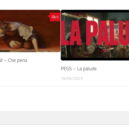
0
I – Che pena
PEGS – La palude
16/05/2023