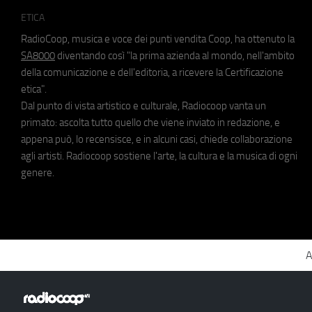
ETICA
RadioCoop, musica e voce dei punti vendita Coop, ha ottenuto la
SA8000
diventando così "la prima azienda al mondo, nell'ambito
della comunicazione e dell'editoria, a ricevere la Certificazione
etica".
Dal punto di vista artistico e culturale, Radiocoop vanta un
primato: ascolta tutto quello che viene inviato in redazione, e
appena può, lo recensisce, e in alcuni casi, chiede collaborazione
agli artisti. Radiocoop sostiene l'arte, la cultura e la musica di ogni
genere.
A