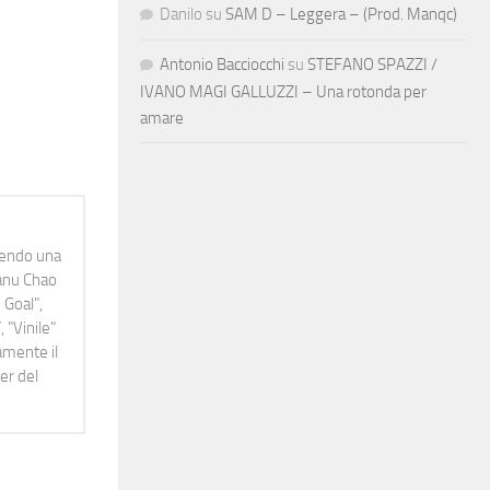
Danilo
su
SAM D – Leggera – (Prod. Manqc)
Antonio Bacciocchi
su
STEFANO SPAZZI /
IVANO MAGI GALLUZZI – Una rotonda per
amare
idendo una
Manu Chao
 Goal",
 "Vinile"
namente il
er del