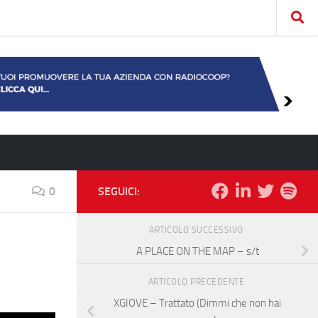
0
SEGUICI:
ARTICOLO SUCCESSIVO
A PLACE ON THE MAP – s/t
ARTICOLO PRECEDENTE
XGIOVE – Trattato (Dimmi che non hai