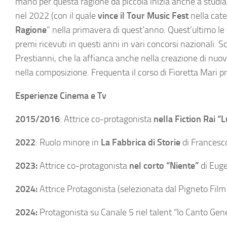
mano per questa ragione da piccola inizia anche a studiar
nel 2022 (con il quale
vince il Tour Music
Fest
nella cate
Ragione
” nella primavera di quest’anno. Quest’ultimo le 
premi ricevuti in questi anni in vari concorsi nazionali.
Prestianni, che la affianca anche nella creazione di nuov
nella composizione. Frequenta il corso di Fioretta Mari 
Esperienze Cinema e Tv
2015/2016
: Attrice co-protagonista
nella Fiction Rai “
2022
: Ruolo minore in
La Fabbrica di Storie
di Francesco
2023:
Attrice co-protagonista
nel corto “Niente”
di Euge
2024:
Attrice Protagonista (selezionata dal Pigneto Film
2024:
Protagonista su Canale 5 nel talent “Io Canto Ge