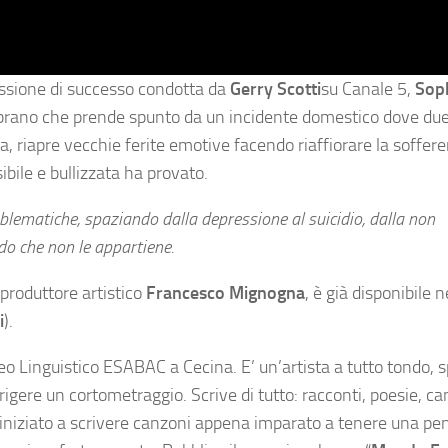
issione di successo condotta da
Gerry Scotti
su Canale 5,
Soph
 brano che prende spunto da un incidente domestico dove due
 riapre vecchie ferite emotive facendo riaffiorare la soffer
bile e bullizzata ha provato.
lematiche, spaziando dalla depressione al suicidio, dalla non
do che non le appartiene.
produttore artistico
Francesco Mignogna
, è già disponibile n
i
).
eo Linguistico ESABAC a Cecina. E’ un’artista a tutto tondo, s
irigere un cortometraggio. Scrive di tutto: racconti, poesie, ca
 iniziato a scrivere canzoni appena imparato a tenere una pe