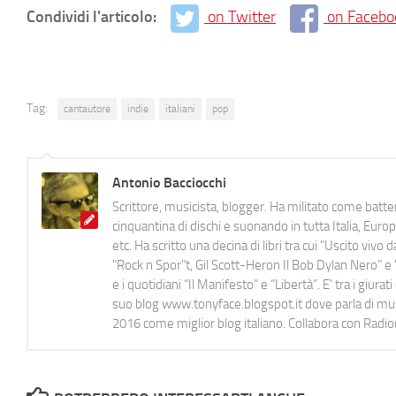
Condividi l'articolo:
on Twitter
on Facebo
Tag:
cantautore
indie
italiani
pop
Antonio Bacciocchi
Scrittore, musicista, blogger. Ha militato come batter
cinquantina di dischi e suonando in tutta Italia, E
etc. Ha scritto una decina di libri tra cui "Uscito viv
"Rock n Spor"t, Gil Scott-Heron Il Bob Dylan Nero" e "
e i quotidiani “Il Manifesto” e “Libertà”. E' tra i gi
suo blog www.tonyface.blogspot.it dove parla di music
2016 come miglior blog italiano. Collabora con Radi