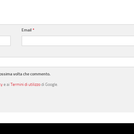
Email
*
prossima volta che commento.
cy
e ai
Termini di utilizzo
di Google.