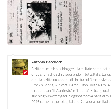
Antonio Bacciocchi
Scrittore, musicista, blogger. Ha militato come batter
cinquantina di dischi e suonando in tutta Italia, E
etc. Ha scritto una decina di libri tra cui "Uscito viv
"Rock n Spor"t, Gil Scott-Heron Il Bob Dylan Nero" e "
e i quotidiani “Il Manifesto” e “Libertà”. E' tra i gi
suo blog www.tonyface.blogspot.it dove parla di music
2016 come miglior blog italiano. Collabora con Radi