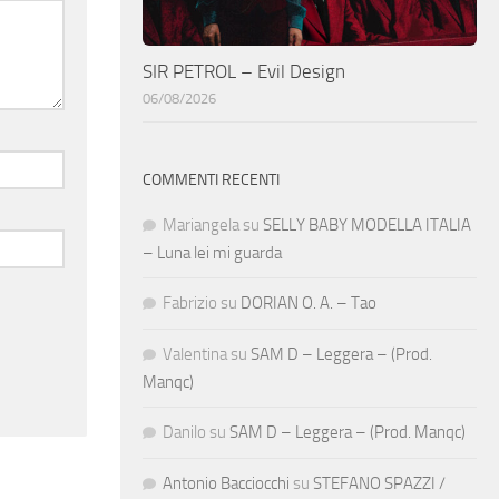
SIR PETROL – Evil Design
06/08/2026
COMMENTI RECENTI
Mariangela
su
SELLY BABY MODELLA ITALIA
– Luna lei mi guarda
Fabrizio
su
DORIAN O. A. – Tao
Valentina
su
SAM D – Leggera – (Prod.
Manqc)
Danilo
su
SAM D – Leggera – (Prod. Manqc)
Antonio Bacciocchi
su
STEFANO SPAZZI /