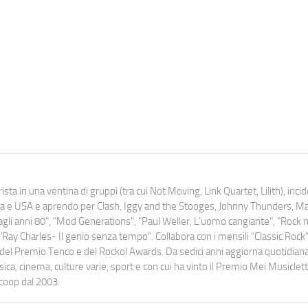
ista in una ventina di gruppi (tra cui Not Moving, Link Quartet, Lilith), inc
uropa e USA e aprendo per Clash, Iggy and the Stooges, Johnny Thunders, 
o dagli anni 80", "Mod Generations", "Paul Weller, L’uomo cangiante", "Rock n
Ray Charles- Il genio senza tempo". Collabora con i mensili “Classic Rock”,
urati del Premio Tenco e del Rockol Awards. Da sedici anni aggiorna quotidia
a, cinema, culture varie, sport e con cui ha vinto il Premio Mei Musiclett
ocoop dal 2003.