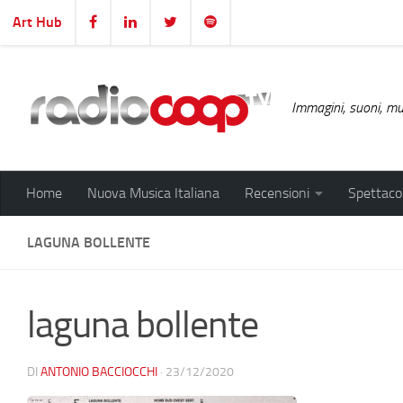
Art Hub
Salta al contenuto
Immagini, suoni, mus
Home
Nuova Musica Italiana
Recensioni
Spettacol
LAGUNA BOLLENTE
laguna bollente
DI
ANTONIO BACCIOCCHI
·
23/12/2020