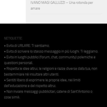
IVANO MAGI GALLUZZI – Una rotonda per
amare
NETIQUETTE
• Evita di URLARE. Ti sentiamo.
• Evita di scrivere lo stesso messaggio in più luoghi. Ti leggiamo.
• Evita in luoghi pubblici (forum, chat, community) polemiche e
questioni personali.
• Rispetta le idee altrui, le religioni e razze diverse dalla tua, non
bestemmiare né insultare altri utenti.
• Sentiti libero di esprimere le proprie idee, nei limiti
dell'educazione e del rispetto altrui.
• Non inviare messaggi pubblicitari, catene di Sant'Antonio o
cose simili.