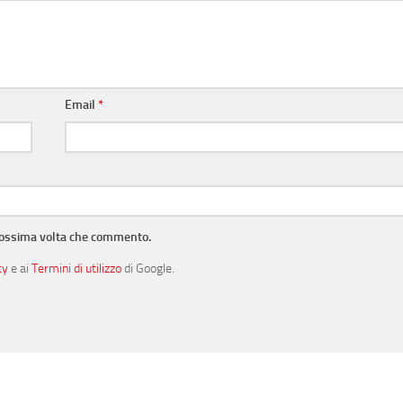
Email
*
prossima volta che commento.
cy
e ai
Termini di utilizzo
di Google.