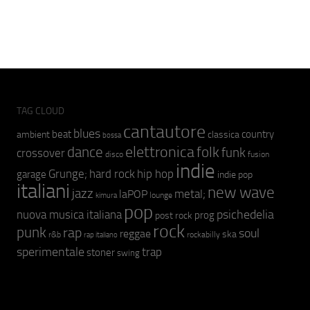
TAG CLOUD
cantautore
blues
beat
country
ambient
classica
bossa
elettronica
dance
folk
funk
crossover
fusion
disco
indie
hip hop
Grunge;
hard rock
garage
indie pop
italiani
new wave
jazz
metal;
laPOP
lounge
kimura
pop
psichedelia
nuova musica italiana
prog
post rock
rock
punk
rap
soul
reggae
ska
r&b
rockabilly
rap italiano
sperimentale
trap
stoner
swing