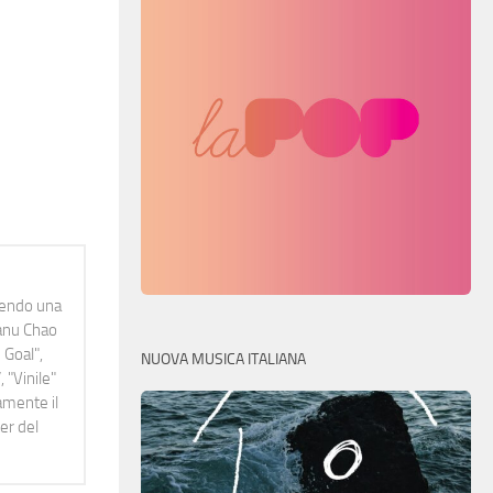
idendo una
Manu Chao
 Goal",
NUOVA MUSICA ITALIANA
 "Vinile"
namente il
er del