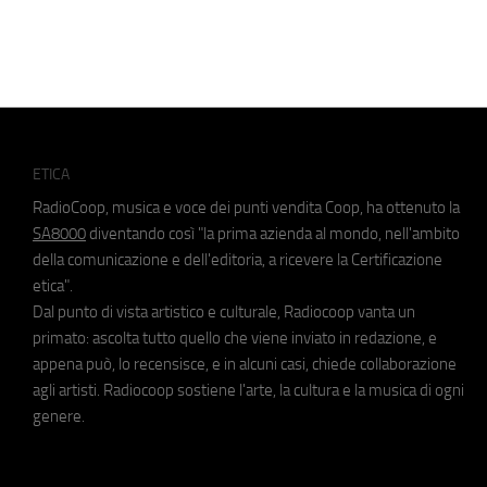
ETICA
RadioCoop, musica e voce dei punti vendita Coop, ha ottenuto la
SA8000
diventando così "la prima azienda al mondo, nell'ambito
della comunicazione e dell'editoria, a ricevere la Certificazione
etica".
Dal punto di vista artistico e culturale, Radiocoop vanta un
primato: ascolta tutto quello che viene inviato in redazione, e
appena può, lo recensisce, e in alcuni casi, chiede collaborazione
agli artisti. Radiocoop sostiene l'arte, la cultura e la musica di ogni
genere.