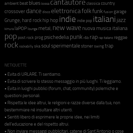
cantautore
blues
beat
country
ambient
classica
bossa
elettronica
dance
folk
funk
crossover
garage
fusion
disco
indie
italiani
jazz
hip hop
Grunge;
hard rock
indie pop
new wave
metal;
nuova musica italiana
laPOP
lounge
kimura
pop
punk
rap
psichedelia
reggae
prog
post rock
r&b
rap italiano
rock
soul
sperimentale
trap
stoner
ska
swing
rockabilly
NETIQUETTE
• Evita di URLARE. Ti sentiamo.
• Evita di scrivere lo stesso messaggio in più luoghi. Ti leggiamo.
• Evita in luoghi pubblici (forum, chat, community) polemiche e
questioni personali.
• Rispetta le idee altrui, le religioni e razze diverse dalla tua, non
bestemmiare né insultare altri utenti.
• Sentiti libero di esprimere le proprie idee, nei limiti
dell'educazione e del rispetto altrui.
• Non inviare messaggi pubblicitari, catene di Sant'Antonio o cose