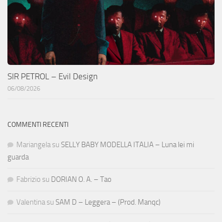
SIR PETROL – Evil Design
06/08/2026
COMMENTI RECENTI
Mariangela
su
SELLY BABY MODELLA ITALIA – Luna lei mi
guarda
Fabrizio
su
DORIAN O. A. – Tao
Valentina
su
SAM D – Leggera – (Prod. Manqc)