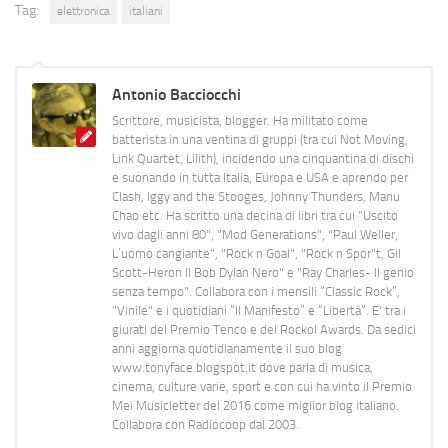
Tag:
elettronica
italiani
Antonio Bacciocchi
Scrittore, musicista, blogger. Ha militato come
batterista in una ventina di gruppi (tra cui Not Moving,
Link Quartet, Lilith), incidendo una cinquantina di dischi
e suonando in tutta Italia, Europa e USA e aprendo per
Clash, Iggy and the Stooges, Johnny Thunders, Manu
Chao etc. Ha scritto una decina di libri tra cui "Uscito
vivo dagli anni 80", "Mod Generations", "Paul Weller,
L’uomo cangiante", "Rock n Goal", "Rock n Spor"t, Gil
Scott-Heron Il Bob Dylan Nero" e "Ray Charles- Il genio
senza tempo". Collabora con i mensili “Classic Rock”,
"Vinile" e i quotidiani “Il Manifesto” e “Libertà”. E' tra i
giurati del Premio Tenco e del Rockol Awards. Da sedici
anni aggiorna quotidianamente il suo blog
www.tonyface.blogspot.it dove parla di musica,
cinema, culture varie, sport e con cui ha vinto il Premio
Mei Musicletter del 2016 come miglior blog italiano.
Collabora con Radiocoop dal 2003.