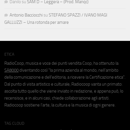
Danilo
su
SAM D – Leggera – (Prod. Manqc)
Antonio Bacciocchi
su
STEFANO SPAZZI / IVANO MAGI
GALLUZZI – Una rotonda per amare
ETICA
RadioCoop, musica e voce dei punti vendita Coop, ha ottenuto la
SA8000
diventando così "la prima azienda al mondo, nell'ambito
della comunicazione e dell'editoria, a ricevere la Certificazione etica".
Dal punto di vista artistico e culturale, Radiocoop vanta un primato:
ascolta tutto quello che viene inviato in redazione, e appena può, lo
recensisce, e in alcuni casi, chiede collaborazione agli artisti.
Radiocoop sostiene l'arte, la cultura e la musica di ogni genere.
TAG CLOUD