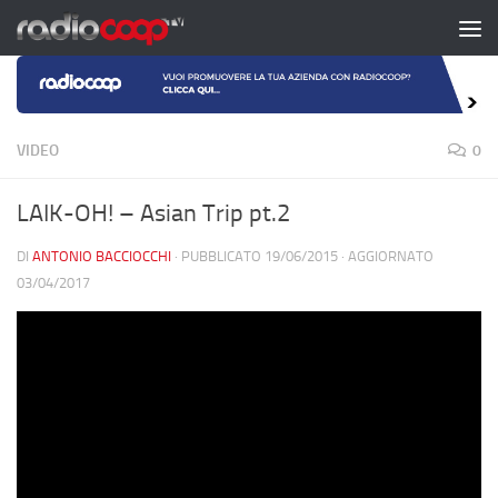
Salta al contenuto
VIDEO
0
LAIK-OH! – Asian Trip pt.2
DI
ANTONIO BACCIOCCHI
· PUBBLICATO
19/06/2015
· AGGIORNATO
03/04/2017