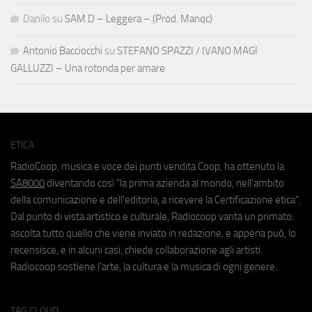
Danilo
su
SAM D – Leggera – (Prod. Manqc)
Antonio Bacciocchi
su
STEFANO SPAZZI / IVANO MAGI
GALLUZZI – Una rotonda per amare
ETICA
RadioCoop, musica e voce dei punti vendita Coop, ha ottenuto la
SA8000
diventando così "la prima azienda al mondo, nell'ambito
della comunicazione e dell'editoria, a ricevere la Certificazione etica".
Dal punto di vista artistico e culturale, Radiocoop vanta un primato:
ascolta tutto quello che viene inviato in redazione, e appena può, lo
recensisce, e in alcuni casi, chiede collaborazione agli artisti.
Radiocoop sostiene l'arte, la cultura e la musica di ogni genere.
TAG CLOUD