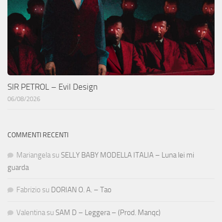
SIR PETROL – Evil Design
06/08/2026
COMMENTI RECENTI
Mariangela
su
SELLY BABY MODELLA ITALIA – Luna lei mi
guarda
Fabrizio
su
DORIAN O. A. – Tao
Valentina
su
SAM D – Leggera – (Prod. Manqc)