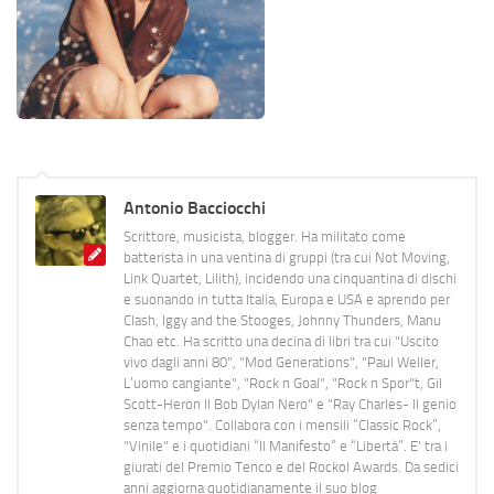
Antonio Bacciocchi
Scrittore, musicista, blogger. Ha militato come
batterista in una ventina di gruppi (tra cui Not Moving,
Link Quartet, Lilith), incidendo una cinquantina di dischi
e suonando in tutta Italia, Europa e USA e aprendo per
Clash, Iggy and the Stooges, Johnny Thunders, Manu
Chao etc. Ha scritto una decina di libri tra cui "Uscito
vivo dagli anni 80", "Mod Generations", "Paul Weller,
L’uomo cangiante", "Rock n Goal", "Rock n Spor"t, Gil
Scott-Heron Il Bob Dylan Nero" e "Ray Charles- Il genio
senza tempo". Collabora con i mensili “Classic Rock”,
"Vinile" e i quotidiani “Il Manifesto” e “Libertà”. E' tra i
giurati del Premio Tenco e del Rockol Awards. Da sedici
anni aggiorna quotidianamente il suo blog