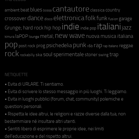
cantautore
blues
beat
country
ambient
classica
bossa
elettronica
dance
folk
funk
crossover
garage
fusion
disco
indie
italiani
jazz
hip hop
Grunge;
hard rock
indie pop
new wave
metal;
nuova musica italiana
laPOP
lounge
kimura
pop
punk
rap
psichedelia
reggae
prog
post rock
r&b
rap italiano
rock
soul
sperimentale
trap
stoner
ska
swing
rockabilly
NETIQUETTE
• Evita di URLARE. Ti sentiamo.
• Evita di scrivere lo stesso messaggio in più luoghi. Ti leggiamo.
• Evita in luoghi pubblici (forum, chat, community) polemiche e
questioni personali.
• Rispetta le idee altrui, le religioni e razze diverse dalla tua, non
bestemmiare né insultare altri utenti.
• Sentiti libero di esprimere le proprie idee, nei limiti
dell'educazione e del rispetto altrui.