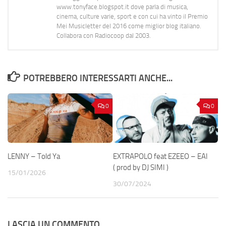
www.tonyface.blogspot.it dove parla di musica,
cinema, culture varie, sport e con cui ha vinto il Premio
Mei Musicletter del 2016 come miglior blog italiano.
Collabora con Radiocoop dal 2003.
POTREBBERO INTERESSARTI ANCHE...
0
0
LENNY – Told Ya
EXTRAPOLO feat EZEEO – EAI
( prod by DJ SIMI )
15/01/2026
30/07/2024
LASCIA UN COMMENTO