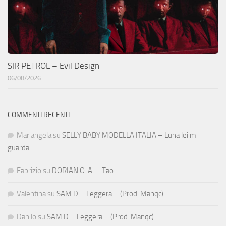
SIR PETROL – Evil Design
06/08/2026
COMMENTI RECENTI
Mariangela
su
SELLY BABY MODELLA ITALIA – Luna lei mi
guarda
Fabrizio
su
DORIAN O. A. – Tao
Valentina
su
SAM D – Leggera – (Prod. Manqc)
Danilo
su
SAM D – Leggera – (Prod. Manqc)