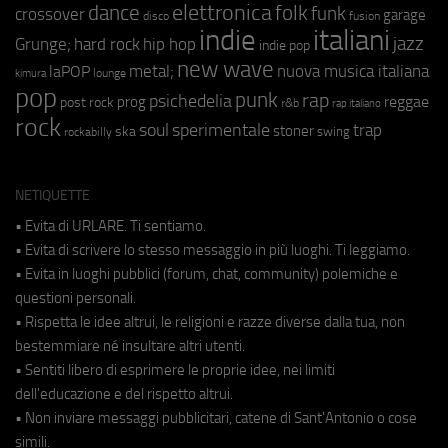
elettronica
dance
folk
funk
crossover
garage
fusion
disco
indie
italiani
jazz
hip hop
Grunge;
hard rock
indie pop
new wave
metal;
nuova musica italiana
laPOP
lounge
kimura
pop
punk
rap
psichedelia
reggae
prog
post rock
r&b
rap italiano
rock
soul
sperimentale
trap
stoner
ska
swing
rockabilly
NETIQUETTE
• Evita di URLARE. Ti sentiamo.
• Evita di scrivere lo stesso messaggio in più luoghi. Ti leggiamo.
• Evita in luoghi pubblici (forum, chat, community) polemiche e
questioni personali.
• Rispetta le idee altrui, le religioni e razze diverse dalla tua, non
bestemmiare né insultare altri utenti.
• Sentiti libero di esprimere le proprie idee, nei limiti
dell'educazione e del rispetto altrui.
• Non inviare messaggi pubblicitari, catene di Sant'Antonio o cose
simili.