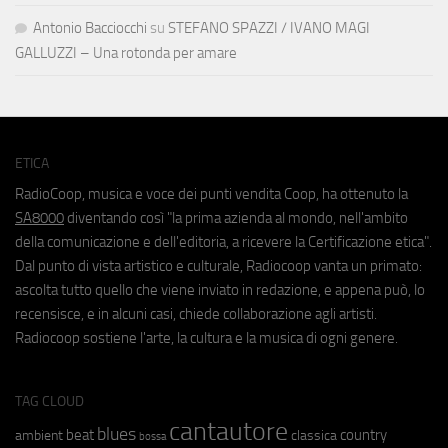
Antonio Bacciocchi
su
STEFANO SPAZZI / IVANO MAGI
GALLUZZI – Una rotonda per amare
ETICA
RadioCoop, musica e voce dei punti vendita Coop, ha ottenuto la
SA8000
diventando così "la prima azienda al mondo, nell'ambito
della comunicazione e dell'editoria, a ricevere la Certificazione etica".
Dal punto di vista artistico e culturale, Radiocoop vanta un primato:
ascolta tutto quello che viene inviato in redazione, e appena può, lo
recensisce, e in alcuni casi, chiede collaborazione agli artisti.
Radiocoop sostiene l'arte, la cultura e la musica di ogni genere.
TAG CLOUD
cantautore
blues
beat
country
ambient
classica
bossa