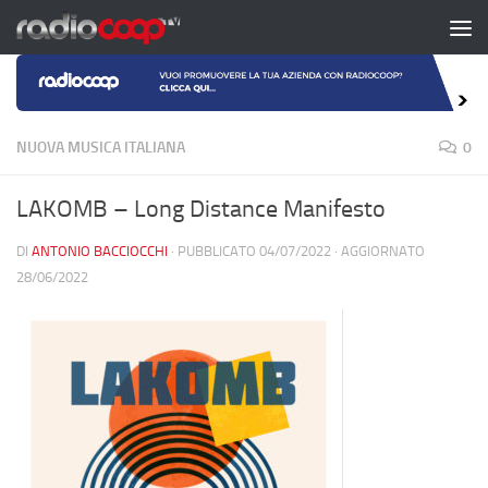
Salta al contenuto
NUOVA MUSICA ITALIANA
0
LAKOMB – Long Distance Manifesto
DI
ANTONIO BACCIOCCHI
· PUBBLICATO
04/07/2022
· AGGIORNATO
28/06/2022