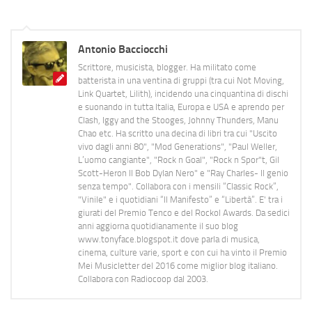
Antonio Bacciocchi
Scrittore, musicista, blogger. Ha militato come
batterista in una ventina di gruppi (tra cui Not Moving,
Link Quartet, Lilith), incidendo una cinquantina di dischi
e suonando in tutta Italia, Europa e USA e aprendo per
Clash, Iggy and the Stooges, Johnny Thunders, Manu
Chao etc. Ha scritto una decina di libri tra cui "Uscito
vivo dagli anni 80", "Mod Generations", "Paul Weller,
L’uomo cangiante", "Rock n Goal", "Rock n Spor"t, Gil
Scott-Heron Il Bob Dylan Nero" e "Ray Charles- Il genio
senza tempo". Collabora con i mensili “Classic Rock”,
"Vinile" e i quotidiani “Il Manifesto” e “Libertà”. E' tra i
giurati del Premio Tenco e del Rockol Awards. Da sedici
anni aggiorna quotidianamente il suo blog
www.tonyface.blogspot.it dove parla di musica,
cinema, culture varie, sport e con cui ha vinto il Premio
Mei Musicletter del 2016 come miglior blog italiano.
Collabora con Radiocoop dal 2003.