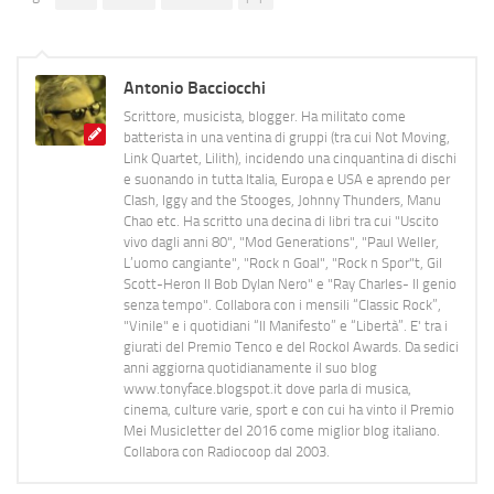
Antonio Bacciocchi
Scrittore, musicista, blogger. Ha militato come
batterista in una ventina di gruppi (tra cui Not Moving,
Link Quartet, Lilith), incidendo una cinquantina di dischi
e suonando in tutta Italia, Europa e USA e aprendo per
Clash, Iggy and the Stooges, Johnny Thunders, Manu
Chao etc. Ha scritto una decina di libri tra cui "Uscito
vivo dagli anni 80", "Mod Generations", "Paul Weller,
L’uomo cangiante", "Rock n Goal", "Rock n Spor"t, Gil
Scott-Heron Il Bob Dylan Nero" e "Ray Charles- Il genio
senza tempo". Collabora con i mensili “Classic Rock”,
"Vinile" e i quotidiani “Il Manifesto” e “Libertà”. E' tra i
giurati del Premio Tenco e del Rockol Awards. Da sedici
anni aggiorna quotidianamente il suo blog
www.tonyface.blogspot.it dove parla di musica,
cinema, culture varie, sport e con cui ha vinto il Premio
Mei Musicletter del 2016 come miglior blog italiano.
Collabora con Radiocoop dal 2003.