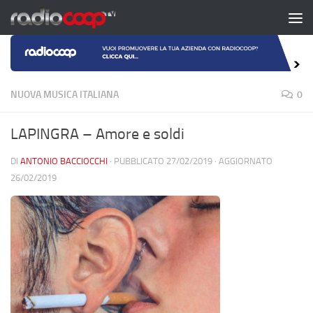
Salta al contenuto
NUOVA MUSICA ITALIANA
0
LAPINGRA – Amore e soldi
DI
ANTONIO BACCIOCCHI
· PUBBLICATO
27/02/2019
· AGGIORNATO
26/02/2019