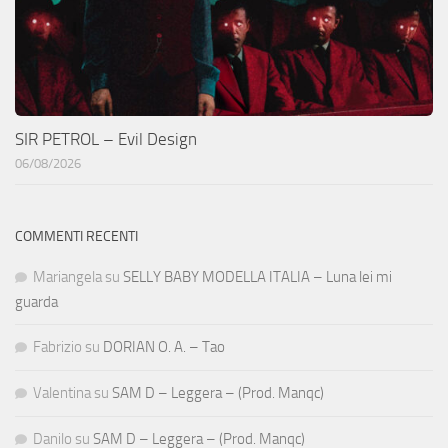
SIR PETROL – Evil Design
06/08/2026
COMMENTI RECENTI
Mariangela
su
SELLY BABY MODELLA ITALIA – Luna lei mi
guarda
Fabrizio
su
DORIAN O. A. – Tao
Valentina
su
SAM D – Leggera – (Prod. Manqc)
Danilo
su
SAM D – Leggera – (Prod. Manqc)