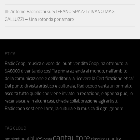
Antonio Bacciocchi
su
STEFANO SPAZZI / IVANO MAGI
GALLUZZI – Una rotonda per amare
ETICA
RadioCoop, musica e voce dei punti vendita Coop, ha ottenuto la
SA8000
diventando così "la prima azienda al mondo, nell'ambito
della comunicazione e dell'editoria, a ricevere la Certificazione etica".
Dal punto di vista artistico e culturale, Radiocoop vanta un primato:
ascolta tutto quello che viene inviato in redazione, e appena può, lo
recensisce, e in alcuni casi, chiede collaborazione agli artisti.
Radiocoop sostiene l'arte, la cultura e la musica di ogni genere.
TAG CLOUD
cantautore
blues
beat
country
ambient
classica
bossa