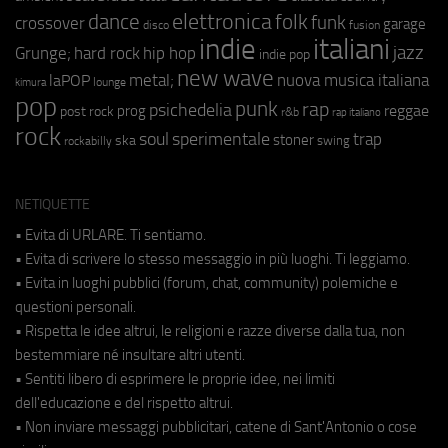
elettronica
dance
folk
funk
crossover
garage
fusion
disco
indie
italiani
jazz
hip hop
Grunge;
hard rock
indie pop
new wave
metal;
nuova musica italiana
laPOP
lounge
kimura
pop
punk
rap
psichedelia
reggae
prog
post rock
r&b
rap italiano
rock
soul
sperimentale
trap
stoner
ska
swing
rockabilly
NETIQUETTE
• Evita di URLARE. Ti sentiamo.
• Evita di scrivere lo stesso messaggio in più luoghi. Ti leggiamo.
• Evita in luoghi pubblici (forum, chat, community) polemiche e
questioni personali.
• Rispetta le idee altrui, le religioni e razze diverse dalla tua, non
bestemmiare né insultare altri utenti.
• Sentiti libero di esprimere le proprie idee, nei limiti
dell'educazione e del rispetto altrui.
• Non inviare messaggi pubblicitari, catene di Sant'Antonio o cose