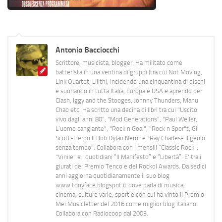
Antonio Bacciocchi
Scrittore, musicista, blogger. Ha militato come
batterista in una ventina di gruppi (tra cui Not Moving,
Link Quartet, Lilith), incidendo una cinquantina di dischi
e suonando in tutta Italia, Europa e USA e aprendo per
Clash, Iggy and the Stooges, Johnny Thunders, Manu
Chao etc. Ha scritto una decina di libri tra cui "Uscito
vivo dagli anni 80", "Mod Generations", "Paul Weller,
L’uomo cangiante", "Rock n Goal", "Rock n Spor"t, Gil
Scott-Heron Il Bob Dylan Nero" e "Ray Charles- Il genio
senza tempo". Collabora con i mensili “Classic Rock”,
"Vinile" e i quotidiani “Il Manifesto” e “Libertà”. E' tra i
giurati del Premio Tenco e del Rockol Awards. Da sedici
anni aggiorna quotidianamente il suo blog
www.tonyface.blogspot.it dove parla di musica,
cinema, culture varie, sport e con cui ha vinto il Premio
Mei Musicletter del 2016 come miglior blog italiano.
Collabora con Radiocoop dal 2003.