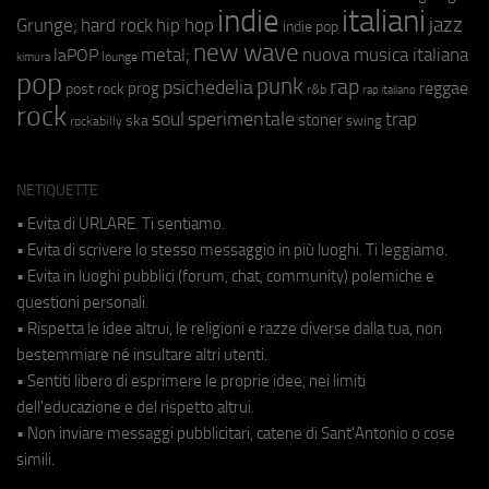
indie
italiani
jazz
hip hop
Grunge;
hard rock
indie pop
new wave
metal;
nuova musica italiana
laPOP
lounge
kimura
pop
punk
rap
psichedelia
reggae
prog
post rock
r&b
rap italiano
rock
soul
sperimentale
trap
stoner
ska
swing
rockabilly
NETIQUETTE
• Evita di URLARE. Ti sentiamo.
• Evita di scrivere lo stesso messaggio in più luoghi. Ti leggiamo.
• Evita in luoghi pubblici (forum, chat, community) polemiche e
questioni personali.
• Rispetta le idee altrui, le religioni e razze diverse dalla tua, non
bestemmiare né insultare altri utenti.
• Sentiti libero di esprimere le proprie idee, nei limiti
dell'educazione e del rispetto altrui.
• Non inviare messaggi pubblicitari, catene di Sant'Antonio o cose
simili.