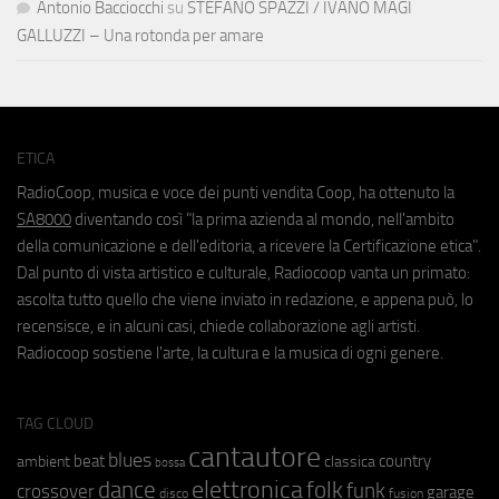
Antonio Bacciocchi
su
STEFANO SPAZZI / IVANO MAGI
GALLUZZI – Una rotonda per amare
ETICA
RadioCoop, musica e voce dei punti vendita Coop, ha ottenuto la
SA8000
diventando così "la prima azienda al mondo, nell'ambito
della comunicazione e dell'editoria, a ricevere la Certificazione etica".
Dal punto di vista artistico e culturale, Radiocoop vanta un primato:
ascolta tutto quello che viene inviato in redazione, e appena può, lo
recensisce, e in alcuni casi, chiede collaborazione agli artisti.
Radiocoop sostiene l'arte, la cultura e la musica di ogni genere.
TAG CLOUD
cantautore
blues
beat
country
ambient
classica
bossa
elettronica
dance
folk
funk
crossover
garage
fusion
disco