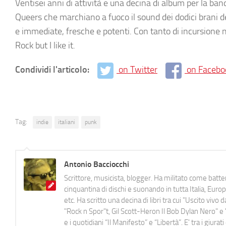
Ventisei anni di attività e una decina di album per la
Queers che marchiano a fuoco il sound dei dodici brani d
e immediate, fresche e potenti. Con tanto di incursione 
Rock but I like it.
Condividi l'articolo:
on Twitter
on Facebo
Tag:
indie
italiani
punk
Antonio Bacciocchi
Scrittore, musicista, blogger. Ha militato come batter
cinquantina di dischi e suonando in tutta Italia, E
etc. Ha scritto una decina di libri tra cui "Uscito viv
"Rock n Spor"t, Gil Scott-Heron Il Bob Dylan Nero" e "
e i quotidiani “Il Manifesto” e “Libertà”. E' tra i gi