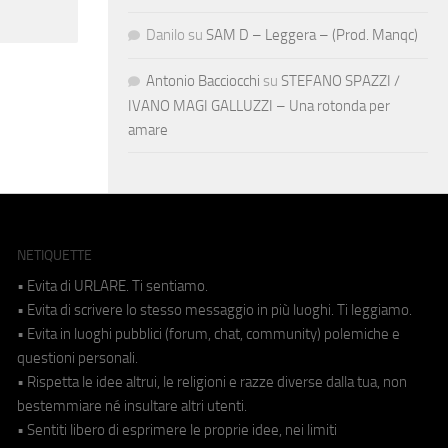
Danilo
su
SAM D – Leggera – (Prod. Manqc)
Antonio Bacciocchi
su
STEFANO SPAZZI /
IVANO MAGI GALLUZZI – Una rotonda per
amare
NETIQUETTE
• Evita di URLARE. Ti sentiamo.
• Evita di scrivere lo stesso messaggio in più luoghi. Ti leggiamo.
• Evita in luoghi pubblici (forum, chat, community) polemiche e
questioni personali.
• Rispetta le idee altrui, le religioni e razze diverse dalla tua, non
bestemmiare né insultare altri utenti.
• Sentiti libero di esprimere le proprie idee, nei limiti