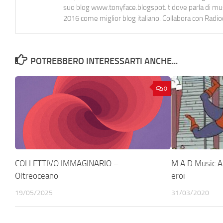
suo blog www.tonyface.blogspot.it dove parla di music
2016 come miglior blog italiano. Collabora con Radi
POTREBBERO INTERESSARTI ANCHE...
0
COLLETTIVO IMMAGINARIO –
M A D Music A
Oltreoceano
eroi
19/05/2025
31/03/2020