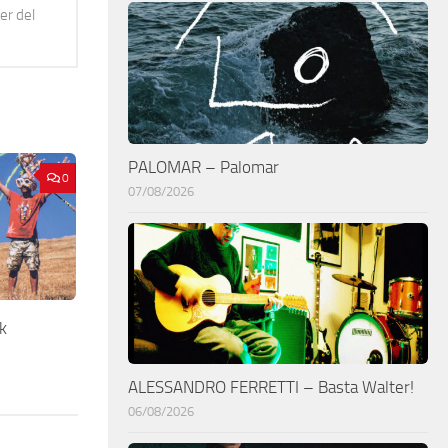
er del
PALOMAR – Palomar
0
07/08/2026
k
ALESSANDRO FERRETTI – Basta Walter!
06/08/2026