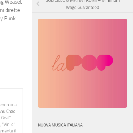
BOB CILLO & MAFIA TRUNK – Minimum
ng Weasel,
Wage Guaranteed
ni dirette
nly Punk
idendo una
Manu Chao
 Goal",
 "Vinile"
NUOVA MUSICA ITALIANA
namente il