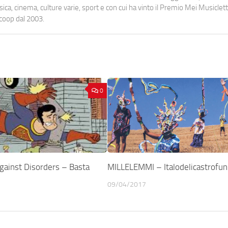
a, cinema, culture varie, sport e con cui ha vinto il Premio Mei Musiclett
ocoop dal 2003.
0
gainst Disorders – Basta
MILLELEMMI – Italodelicastrofun
09/04/2017