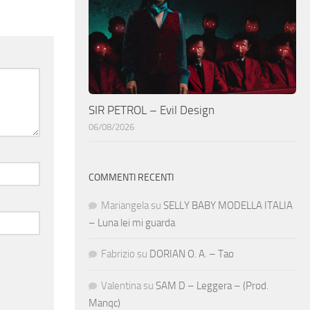
SIR PETROL – Evil Design
06/08/2026
COMMENTI RECENTI
Mariangela
su
SELLY BABY MODELLA ITALIA
– Luna lei mi guarda
Fabrizio
su
DORIAN O. A. – Tao
Valentina
su
SAM D – Leggera – (Prod.
Manqc)