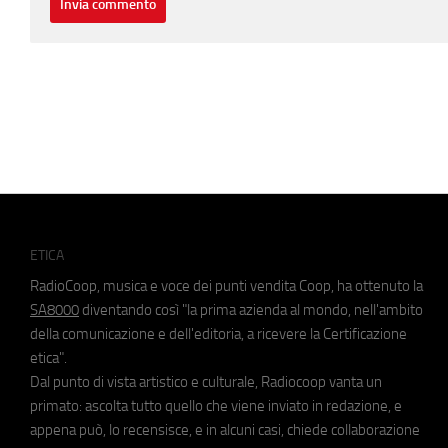
ETICA
RadioCoop, musica e voce dei punti vendita Coop, ha ottenuto la
SA8000
diventando così "la prima azienda al mondo, nell'ambito
della comunicazione e dell'editoria, a ricevere la Certificazione
etica".
Dal punto di vista artistico e culturale, Radiocoop vanta un
primato: ascolta tutto quello che viene inviato in redazione, e
appena può, lo recensisce, e in alcuni casi, chiede collaborazione