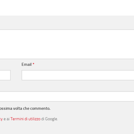
Email
*
prossima volta che commento.
cy
e ai
Termini di utilizzo
di Google.