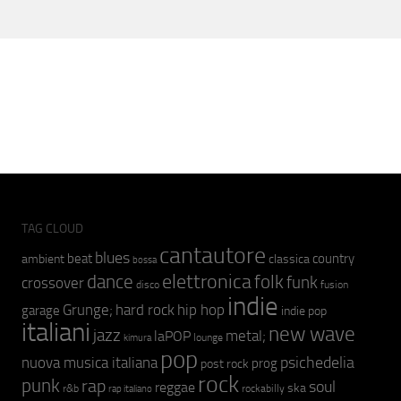
TAG CLOUD
cantautore
blues
beat
country
ambient
classica
bossa
elettronica
dance
folk
funk
crossover
fusion
disco
indie
hip hop
Grunge;
hard rock
garage
indie pop
italiani
new wave
jazz
metal;
laPOP
lounge
kimura
pop
psichedelia
nuova musica italiana
prog
post rock
rock
punk
rap
soul
reggae
ska
r&b
rockabilly
rap italiano