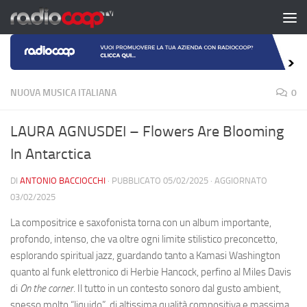
Salta al contenuto
NUOVA MUSICA ITALIANA
0
LAURA AGNUSDEI – Flowers Are Blooming
In Antarctica
DI
ANTONIO BACCIOCCHI
· PUBBLICATO
05/02/2025
· AGGIORNATO
03/02/2025
La compositrice e saxofonista torna con un album importante,
profondo, intenso, che va oltre ogni limite stilistico preconcetto,
esplorando spiritual jazz, guardando tanto a Kamasi Washington
quanto al funk elettronico di Herbie Hancock, perfino al Miles Davis
di
On the corner
. Il tutto in un contesto sonoro dal gusto ambient,
spesso molto “liquido”, di altissima qualità compositiva e massima