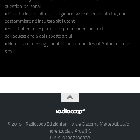
questioni personali.
• Rispetta le idee altrui, le religioni e razze diverse dalla tua, non
bestemmiare né insultare altri utenti.
• Sentiti libero di esprimere le proprie idee, nei limiti
dell'educazione e del rispetto altrui.
• Non inviare messaggi pubblicitari, catene di Sant'Antonio o cose
simili.
© 2015 - Radiocoop Edizioni srl - Viale Giacomo Matteotti, 36/b -
Fiorenzuola d'Arda (PC)
P.IVA: 01307190338