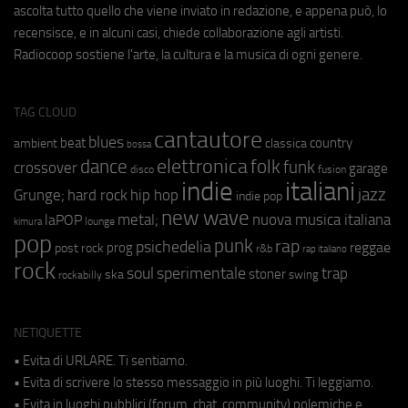
ascolta tutto quello che viene inviato in redazione, e appena può, lo
recensisce, e in alcuni casi, chiede collaborazione agli artisti.
Radiocoop sostiene l'arte, la cultura e la musica di ogni genere.
TAG CLOUD
cantautore
blues
beat
country
ambient
classica
bossa
elettronica
dance
folk
funk
crossover
garage
fusion
disco
indie
italiani
jazz
hip hop
Grunge;
hard rock
indie pop
new wave
metal;
nuova musica italiana
laPOP
lounge
kimura
pop
punk
rap
psichedelia
reggae
prog
post rock
r&b
rap italiano
rock
soul
sperimentale
trap
stoner
ska
swing
rockabilly
NETIQUETTE
• Evita di URLARE. Ti sentiamo.
• Evita di scrivere lo stesso messaggio in più luoghi. Ti leggiamo.
• Evita in luoghi pubblici (forum, chat, community) polemiche e