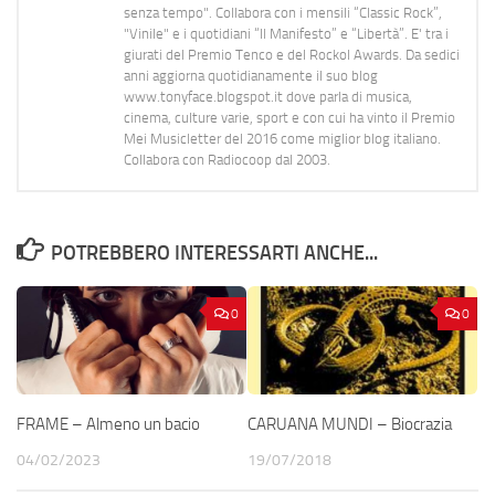
senza tempo". Collabora con i mensili “Classic Rock”,
"Vinile" e i quotidiani “Il Manifesto” e “Libertà”. E' tra i
giurati del Premio Tenco e del Rockol Awards. Da sedici
anni aggiorna quotidianamente il suo blog
www.tonyface.blogspot.it dove parla di musica,
cinema, culture varie, sport e con cui ha vinto il Premio
Mei Musicletter del 2016 come miglior blog italiano.
Collabora con Radiocoop dal 2003.
POTREBBERO INTERESSARTI ANCHE...
0
0
FRAME – Almeno un bacio
CARUANA MUNDI – Biocrazia
04/02/2023
19/07/2018