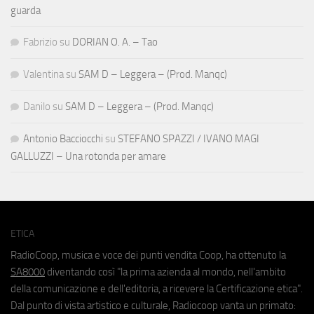
guarda
Fabrizio
su
DORIAN O. A. – Tao
Valentina
su
SAM D – Leggera – (Prod. Manqc)
Danilo
su
SAM D – Leggera – (Prod. Manqc)
Antonio Bacciocchi
su
STEFANO SPAZZI / IVANO MAGI
GALLUZZI – Una rotonda per amare
ETICA
RadioCoop, musica e voce dei punti vendita Coop, ha ottenuto la
SA8000
diventando così "la prima azienda al mondo, nell'ambito
della comunicazione e dell'editoria, a ricevere la Certificazione etica".
Dal punto di vista artistico e culturale, Radiocoop vanta un primato: