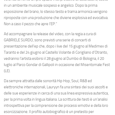
in un ambiente musicale sospeso e angelico. Dopo la prima
esposizione del brano, lo stesso testo e trama armonica vengono
riproposte con una produzione che diviene esplosiva ed evocativa.
Non a caso il pezzo che apre l’EP.”
Ad accompagnare la release del video, con la regia a cura di
GABRIELE SURDO, sono previsti una serie di concerti di
presentazione dell’ep che, dopo i live del 15 giugno al Medimex di
Taranto e del 24 giugno al Castello Volante di Corigliano d’Otranto,
vedranno l’artista esibirsi il 28 giugno al Dumbo di Bologna, il 20
luglio al Parco Gondar di Gallipoli in occasione del Misentomale Fest
(LE).
Da sempre attratta dalle sonorità Hip Hop, Soul, R&B ed
elettroniche internazionali, Lauryyn fa una sintesi dei suoi ascolti e
delle sue esperienze in cerca di una sua linea espressiva autentica,
per la prima volta in lingua italiana. La scrittura dei testi è un’analisi
introspettiva per la comprensione dei processi emotivi e della loro
esorcizzazione. Il profilo autobiografico è un pretesto per