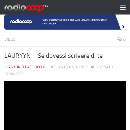
Salta al contenuto
VIDEO
0
LAURYYN – Se dovessi scrivere di te
DI
ANTONIO BACCIOCCHI
· PUBBLICATO
03/07/2023
· AGGIORNATO
27/06/2023