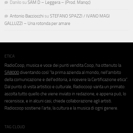
Danilo
su
SAM D – Leggera – (Prod. Manqc)
Antonio Bacciocchi
su
STEFANO SPAZZI / IVANO MAGI
GALLUZZI – Una rotonda per amare
ETICA
RadioCoop, musica e voce dei punti vendita Coop, ha ottenuto la
SA8000
diventando così "la prima azienda al mondo, nell'ambito
della comunicazione e dell'editoria, a ricevere la Certificazione etica".
Dal punto di vista artistico e culturale, Radiocoop vanta un primato:
ascolta tutto quello che viene inviato in redazione, e appena può, lo
recensisce, e in alcuni casi, chiede collaborazione agli artisti.
Radiocoop sostiene l'arte, la cultura e la musica di ogni genere.
TAG CLOUD