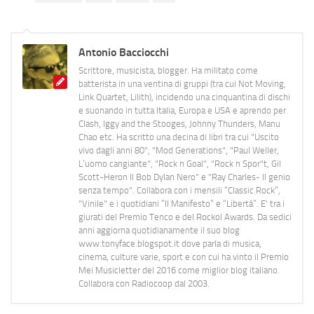
Antonio Bacciocchi
Scrittore, musicista, blogger. Ha militato come
batterista in una ventina di gruppi (tra cui Not Moving,
Link Quartet, Lilith), incidendo una cinquantina di dischi
e suonando in tutta Italia, Europa e USA e aprendo per
Clash, Iggy and the Stooges, Johnny Thunders, Manu
Chao etc. Ha scritto una decina di libri tra cui "Uscito
vivo dagli anni 80", "Mod Generations", "Paul Weller,
L’uomo cangiante", "Rock n Goal", "Rock n Spor"t, Gil
Scott-Heron Il Bob Dylan Nero" e "Ray Charles- Il genio
senza tempo". Collabora con i mensili “Classic Rock”,
"Vinile" e i quotidiani “Il Manifesto” e “Libertà”. E' tra i
giurati del Premio Tenco e del Rockol Awards. Da sedici
anni aggiorna quotidianamente il suo blog
www.tonyface.blogspot.it dove parla di musica,
cinema, culture varie, sport e con cui ha vinto il Premio
Mei Musicletter del 2016 come miglior blog italiano.
Collabora con Radiocoop dal 2003.