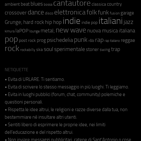
cantautore
blues
beat
country
ambient
classica
bossa
elettronica
dance
folk
funk
crossover
garage
fusion
disco
indie
italiani
jazz
hip hop
Grunge;
hard rock
indie pop
new wave
metal;
nuova musica italiana
laPOP
lounge
kimura
pop
punk
rap
psichedelia
reggae
prog
post rock
r&b
rap italiano
rock
soul
sperimentale
trap
stoner
ska
swing
rockabilly
NETIQUETTE
• Evita di URLARE. Ti sentiamo.
• Evita di scrivere lo stesso messaggio in più luoghi. Ti leggiamo.
• Evita in luoghi pubblici (forum, chat, community) polemiche e
questioni personali.
• Rispetta le idee altrui, le religioni e razze diverse dalla tua, non
bestemmiare né insultare altri utenti.
• Sentiti libero di esprimere le proprie idee, nei limiti
dell'educazione e del rispetto altrui.
• Non inviare messaggi pubblicitari, catene di Sant'Antonio o cose