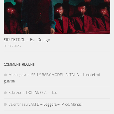
SIR PETROL – Evil Design
06/08/2026
COMMENTI RECENTI
Mariangela
su
SELLY BABY MODELLA ITALIA – Luna lei mi
guarda
Fabrizio
su
DORIAN O. A. – Tao
Valentina
su
SAM D – Leggera – (Prod. Manqc)