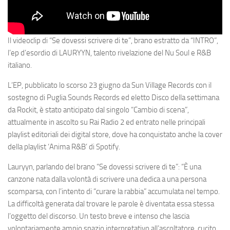
Il videoclip di “Se dovessi scrivere di te”, brano estratto da “INTRO”,
l’ep d’esordio di LAURYYN, talento rivelazione del Nu Soul e R&B
italiano.
L’EP, pubblicato lo scorso 23 giugno da Sun Village Records con il
sostegno di Puglia Sounds Records ed eletto Disco della settimana
da Rockit, è stato anticipato dal singolo “Cambio di scena”,
attualmente in ascolto su Rai Radio 2 ed entrato nelle principali
playlist editoriali dei digital store, dove ha conquistato anche la cover
della playlist ‘Anima R&B’ di Spotify.
Lauryyn, parlando del brano “Se dovessi scrivere di te”: “È una
canzone nata dalla volontà di scrivere una dedica a una persona
scomparsa, con l’intento di “curare la rabbia” accumulata nel tempo.
La difficoltà generata dal trovare le parole è diventata essa stessa
l’oggetto del discorso. Un testo breve e intenso che lascia
volontariamente ampio spazio interpretativo all’ascoltatore, cucito