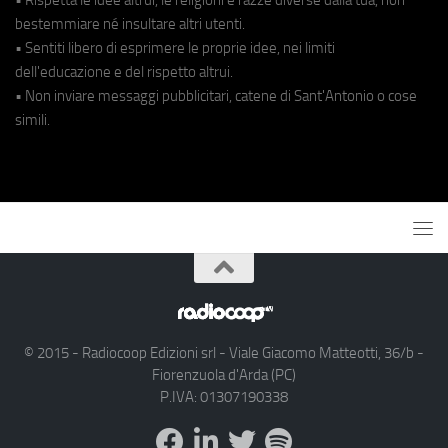
bestemmiare né insultare altri utenti.
• Sentiti libero di esprimere le proprie idee, nei limiti
dell'educazione e del rispetto altrui.
• Non inviare messaggi pubblicitari, catene di Sant'Antonio o cose
simili.
© 2015 - Radiocoop Edizioni srl - Viale Giacomo Matteotti, 36/b -
Fiorenzuola d'Arda (PC)
P.IVA: 01307190338