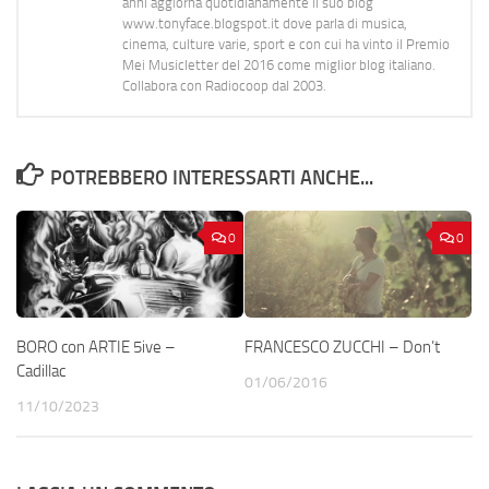
anni aggiorna quotidianamente il suo blog
www.tonyface.blogspot.it dove parla di musica,
cinema, culture varie, sport e con cui ha vinto il Premio
Mei Musicletter del 2016 come miglior blog italiano.
Collabora con Radiocoop dal 2003.
POTREBBERO INTERESSARTI ANCHE...
0
0
BORO con ARTIE 5ive –
FRANCESCO ZUCCHI – Don’t
Cadillac
01/06/2016
11/10/2023