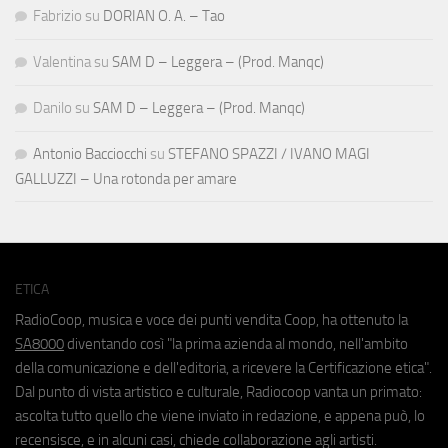
Fabrizio
su
DORIAN O. A. – Tao
Valentina
su
SAM D – Leggera – (Prod. Manqc)
Danilo
su
SAM D – Leggera – (Prod. Manqc)
Antonio Bacciocchi
su
STEFANO SPAZZI / IVANO MAGI
GALLUZZI – Una rotonda per amare
ETICA
RadioCoop, musica e voce dei punti vendita Coop, ha ottenuto la
SA8000
diventando così "la prima azienda al mondo, nell'ambito
della comunicazione e dell'editoria, a ricevere la Certificazione etica".
Dal punto di vista artistico e culturale, Radiocoop vanta un primato:
ascolta tutto quello che viene inviato in redazione, e appena può, lo
recensisce, e in alcuni casi, chiede collaborazione agli artisti.