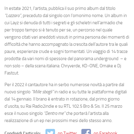
In estate 2021, l’artista, pubblica il suo primo album dal titolo
“Lazzaro”
, preceduto dal singolo con l’omonimo nome. Un album in
cui Layz si denuda di tutti i segreti e gli scheletri nell’armadio che
per troppo tempo si è tenuto per se, un percorso nel quale
vengono citati vari aneddoti vissuti in prima persona dei momenti di
difficoltà che hanno accompagnato la crescita dell’autore tra le quali
paure, esperienze crude e sogni tormentati. Un viaggio di 14 tracce
prodotte da vari nomi di spessore del panorama underground – e
non solo – della scena italiana: Chryverde, KD-ONE, Omake e Dj
Fastcut.
Per il 2022 il cantautore ha in serbo numerose novità a partire dal
nuovo singolo
“Mille sbagli”
in radio e su tutte le piattaforme digitali
dal 14 gennaio. Il brano è entrato in rotazione, dal primo giorno
d’uscita, su Rai Radio2indie e su RTL 102.5 Bro & Sis. Il 25 marzo
esce il nuovo singolo
“Dentro me”
che porterà l’artista alla
realizzazione di un ep nei prossimi mesi dello stesso anno.
Condividi l'articolo:
on Twitter
on Facebook