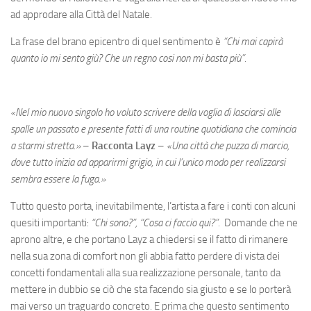
ad approdare alla Città del Natale.
La frase del brano epicentro di quel sentimento è
“Chi mai capirà
quanto io mi sento giù? Che un regno cosi non mi basta più”.
«Nel mio nuovo singolo ho voluto scrivere della voglia di lasciarsi alle
spalle un passato e presente fatti di una routine quotidiana che comincia
a starmi stretta.»
–
Racconta Layz
–
«Una città che puzza di marcio,
dove tutto inizia ad apparirmi grigio, in cui l’unico modo per realizzarsi
sembra essere la fuga.»
Tutto questo porta, inevitabilmente, l’artista a fare i conti con alcuni
quesiti importanti:
“Chi sono?”, “Cosa ci faccio qui?”
. Domande che ne
aprono altre, e che portano Layz a chiedersi se il fatto di rimanere
nella sua zona di comfort non gli abbia fatto perdere di vista dei
concetti fondamentali alla sua realizzazione personale, tanto da
mettere in dubbio se ciò che sta facendo sia giusto e se lo porterà
mai verso un traguardo concreto. E prima che questo sentimento