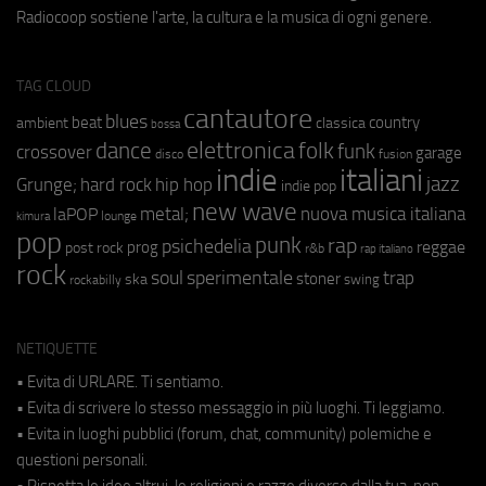
Radiocoop sostiene l'arte, la cultura e la musica di ogni genere.
TAG CLOUD
cantautore
blues
beat
country
ambient
classica
bossa
elettronica
dance
folk
funk
crossover
garage
fusion
disco
indie
italiani
jazz
hip hop
Grunge;
hard rock
indie pop
new wave
metal;
nuova musica italiana
laPOP
lounge
kimura
pop
punk
rap
psichedelia
reggae
prog
post rock
r&b
rap italiano
rock
soul
sperimentale
trap
stoner
ska
swing
rockabilly
NETIQUETTE
• Evita di URLARE. Ti sentiamo.
• Evita di scrivere lo stesso messaggio in più luoghi. Ti leggiamo.
• Evita in luoghi pubblici (forum, chat, community) polemiche e
questioni personali.
• Rispetta le idee altrui, le religioni e razze diverse dalla tua, non