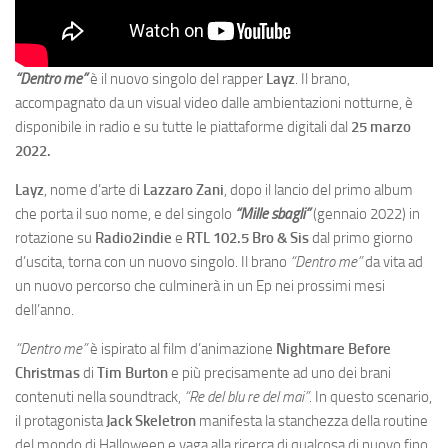
“Dentro me”
è il nuovo singolo del rapper
Layz
. Il brano,
accompagnato da un visual video dalle ambientazioni notturne, è
disponibile in radio e su tutte le piattaforme digitali dal
25 marzo
2022.
Layz
, nome d’arte di
Lazzaro Zani
, dopo il lancio del primo album
che porta il suo nome, e del singolo
“Mille sbagli”
(gennaio 2022) in
rotazione su
Radio2indie
e
RTL 102.5 Bro & Sis
dal primo giorno
d’uscita, torna con un nuovo singolo. Il brano
“Dentro me”
da vita ad
un nuovo percorso che culminerà in un Ep nei prossimi mesi
dell’anno.
“Dentro me”
è ispirato al film d’animazione
Nightmare Before
Christmas
di
Tim Burton
e più precisamente ad uno dei brani
contenuti nella soundtrack,
“Re del blu re del mai”
. In questo scenario,
il protagonista
Jack Skeletron
manifesta la stanchezza della routine
del mondo di Halloween e vaga alla ricerca di qualcosa di nuovo fino