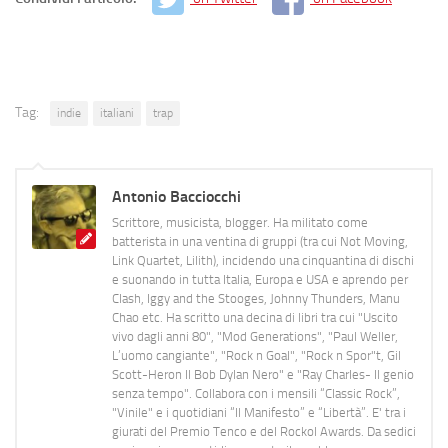
Tag:
indie
italiani
trap
Antonio Bacciocchi
Scrittore, musicista, blogger. Ha militato come
batterista in una ventina di gruppi (tra cui Not Moving,
Link Quartet, Lilith), incidendo una cinquantina di dischi
e suonando in tutta Italia, Europa e USA e aprendo per
Clash, Iggy and the Stooges, Johnny Thunders, Manu
Chao etc. Ha scritto una decina di libri tra cui "Uscito
vivo dagli anni 80", "Mod Generations", "Paul Weller,
L’uomo cangiante", "Rock n Goal", "Rock n Spor"t, Gil
Scott-Heron Il Bob Dylan Nero" e "Ray Charles- Il genio
senza tempo". Collabora con i mensili “Classic Rock”,
"Vinile" e i quotidiani “Il Manifesto” e “Libertà”. E' tra i
giurati del Premio Tenco e del Rockol Awards. Da sedici