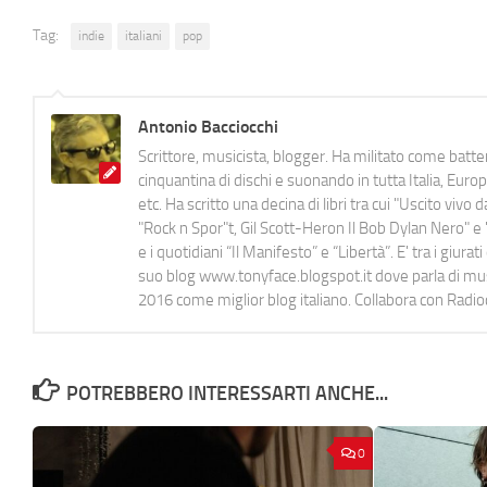
Tag:
indie
italiani
pop
Antonio Bacciocchi
Scrittore, musicista, blogger. Ha militato come batter
cinquantina di dischi e suonando in tutta Italia, E
etc. Ha scritto una decina di libri tra cui "Uscito viv
"Rock n Spor"t, Gil Scott-Heron Il Bob Dylan Nero" e "
e i quotidiani “Il Manifesto” e “Libertà”. E' tra i gi
suo blog www.tonyface.blogspot.it dove parla di music
2016 come miglior blog italiano. Collabora con Radi
POTREBBERO INTERESSARTI ANCHE...
0