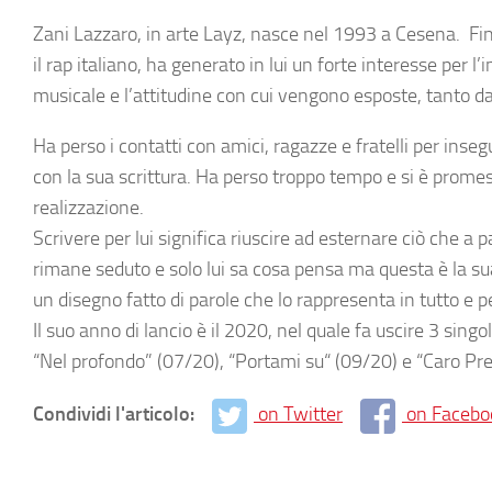
Zani Lazzaro, in arte Layz, nasce nel 1993 a Cesena. Fin 
il rap italiano, ha generato in lui un forte interesse per l
musicale e l’attitudine con cui vengono esposte, tanto da
Ha perso i contatti con amici, ragazze e fratelli per inse
con la sua scrittura. Ha perso troppo tempo e si è promes
realizzazione.
Scrivere per lui significa riuscire ad esternare ciò che a pa
rimane seduto e solo lui sa cosa pensa ma questa è la sua
un disegno fatto di parole che lo rappresenta in tutto e pe
Il suo anno di lancio è il 2020, nel quale fa uscire 3 singol
“Nel profondo” (07/20), “Portami su“ (09/20) e “Caro Pr
Condividi l'articolo:
on Twitter
on Facebo