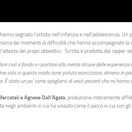
anno segnato l’artista nell’infanzia e nell’adolescenza. Un 
persona dei momenti di difficoltà che hanno accompagnato la 
l’altezza dei propri obbiettivi. Scritta e prodotta dal rapper s
are così a fondo e riportare alla mente alcune delle esperienze 
 fine solo in questo modo avrei potuto esorcizzare, almeno in par
. È stato un po’ come spogliarsi di vesti pesanti che mi hanno a
 Mercatali e Agnese Dall’Agata
, produzione interamente affid
ista negli ambienti in cui ha vissuto come il parco in cui con gli