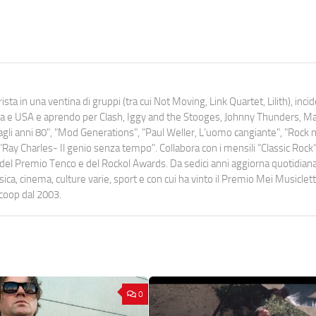
ista in una ventina di gruppi (tra cui Not Moving, Link Quartet, Lilith), inc
uropa e USA e aprendo per Clash, Iggy and the Stooges, Johnny Thunders, 
o dagli anni 80", "Mod Generations", "Paul Weller, L’uomo cangiante", "Rock n
Ray Charles- Il genio senza tempo". Collabora con i mensili “Classic Rock”,
urati del Premio Tenco e del Rockol Awards. Da sedici anni aggiorna quotidia
a, cinema, culture varie, sport e con cui ha vinto il Premio Mei Musiclett
ocoop dal 2003.
0