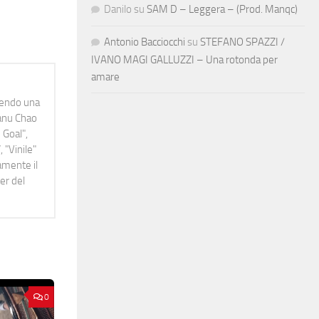
Danilo
su
SAM D – Leggera – (Prod. Manqc)
Antonio Bacciocchi
su
STEFANO SPAZZI /
IVANO MAGI GALLUZZI – Una rotonda per
amare
idendo una
Manu Chao
 Goal",
 "Vinile"
namente il
er del
0