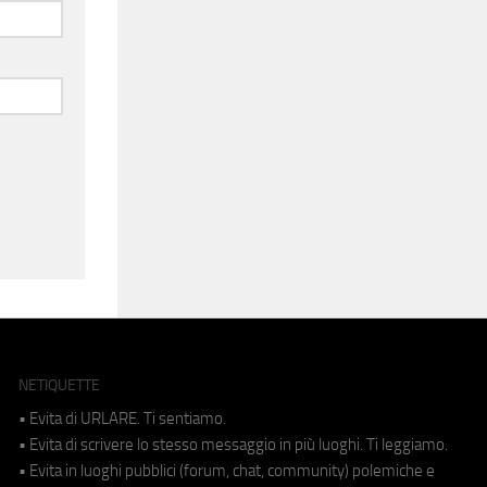
NETIQUETTE
• Evita di URLARE. Ti sentiamo.
• Evita di scrivere lo stesso messaggio in più luoghi. Ti leggiamo.
• Evita in luoghi pubblici (forum, chat, community) polemiche e