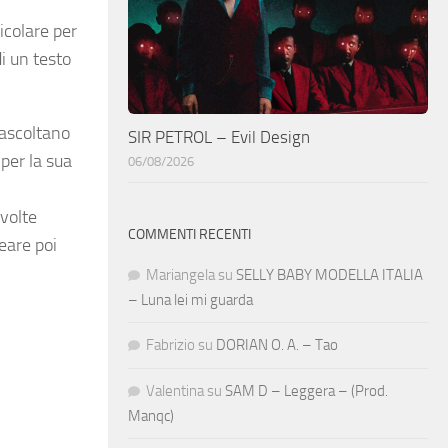
icolare per
di un testo
 ascoltano
SIR PETROL – Evil Design
per la sua
06/08/2026
 volte
COMMENTI RECENTI
eare poi
Mariangela
su
SELLY BABY MODELLA ITALIA
– Luna lei mi guarda
Fabrizio
su
DORIAN O. A. – Tao
Valentina
su
SAM D – Leggera – (Prod.
Manqc)