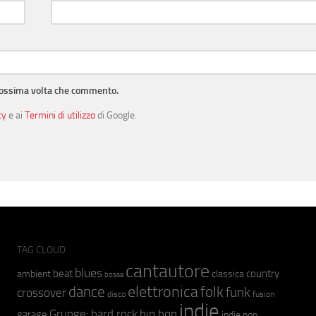
prossima volta che commento.
cy
e ai
Termini di utilizzo
di Google.
TAG CLOUD
cantautore
blues
beat
country
ambient
classica
bossa
elettronica
dance
folk
funk
crossover
fusion
disco
indie
hip hop
Grunge;
hard rock
garage
indie pop