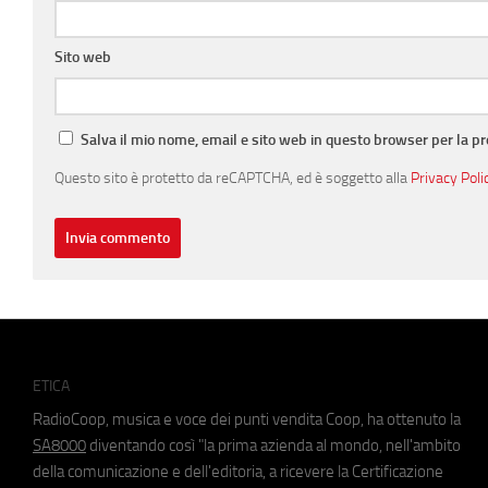
Sito web
Salva il mio nome, email e sito web in questo browser per la 
Questo sito è protetto da reCAPTCHA, ed è soggetto alla
Privacy Poli
ETICA
RadioCoop, musica e voce dei punti vendita Coop, ha ottenuto la
SA8000
diventando così "la prima azienda al mondo, nell'ambito
della comunicazione e dell'editoria, a ricevere la Certificazione