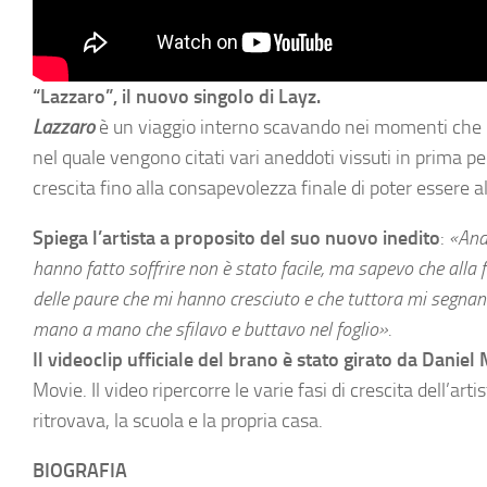
“Lazzaro”, il nuovo singolo di Layz.
Lazzaro
è un viaggio interno scavando nei momenti che h
nel quale vengono citati vari aneddoti vissuti in prima 
crescita fino alla consapevolezza finale di poter essere al
Spiega l’artista a proposito del suo nuovo inedito
:
«
And
hanno fatto soffrire non è stato facile, ma sapevo che alla
delle paure che mi hanno cresciuto e che tuttora mi segnano
mano a mano che sfilavo e buttavo nel foglio
».
Il videoclip ufficiale del brano
è stato girato da Daniel
Movie. Il video ripercorre le varie fasi di crescita dell’art
ritrovava, la scuola e la propria casa.
BIOGRAFIA