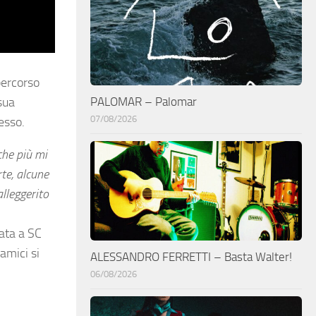
percorso
PALOMAR – Palomar
sua
07/08/2026
tesso.
che più mi
te, alcune
lleggerito
ata a SC
 amici si
ALESSANDRO FERRETTI – Basta Walter!
06/08/2026