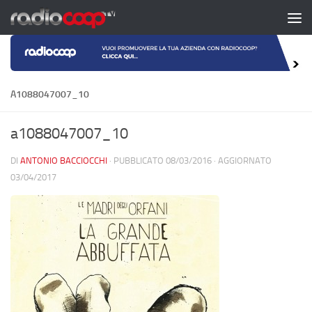
Salta al contenuto
A1088047007_10
a1088047007_10
DI
ANTONIO BACCIOCCHI
· PUBBLICATO
08/03/2016
· AGGIORNATO
03/04/2017