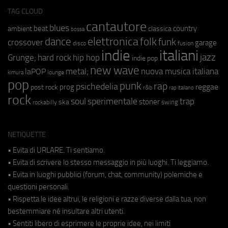
TAG CLOUD
cantautore
blues
beat
country
ambient
classica
bossa
elettronica
dance
folk
funk
crossover
garage
fusion
disco
indie
italiani
jazz
hip hop
Grunge;
hard rock
indie pop
new wave
metal;
nuova musica italiana
laPOP
lounge
kimura
pop
punk
rap
psichedelia
reggae
prog
post rock
r&b
rap italiano
rock
soul
sperimentale
trap
stoner
ska
swing
rockabilly
NETIQUETTE
• Evita di URLARE. Ti sentiamo.
• Evita di scrivere lo stesso messaggio in più luoghi. Ti leggiamo.
• Evita in luoghi pubblici (forum, chat, community) polemiche e
questioni personali.
• Rispetta le idee altrui, le religioni e razze diverse dalla tua, non
bestemmiare né insultare altri utenti.
• Sentiti libero di esprimere le proprie idee, nei limiti