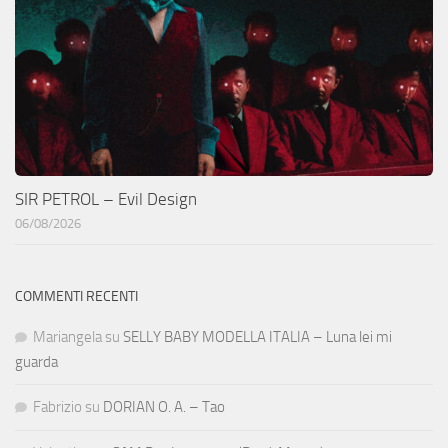
SIR PETROL – Evil Design
06/08/2026
COMMENTI RECENTI
Mariangela
su
SELLY BABY MODELLA ITALIA – Luna lei mi
guarda
Fabrizio
su
DORIAN O. A. – Tao