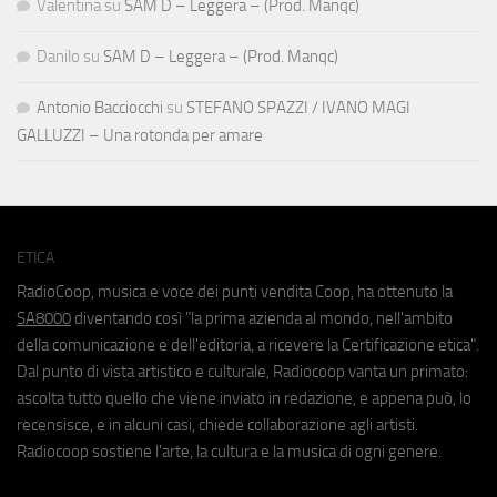
Valentina
su
SAM D – Leggera – (Prod. Manqc)
Danilo
su
SAM D – Leggera – (Prod. Manqc)
Antonio Bacciocchi
su
STEFANO SPAZZI / IVANO MAGI
GALLUZZI – Una rotonda per amare
ETICA
RadioCoop, musica e voce dei punti vendita Coop, ha ottenuto la
SA8000
diventando così "la prima azienda al mondo, nell'ambito
della comunicazione e dell'editoria, a ricevere la Certificazione etica".
Dal punto di vista artistico e culturale, Radiocoop vanta un primato:
ascolta tutto quello che viene inviato in redazione, e appena può, lo
recensisce, e in alcuni casi, chiede collaborazione agli artisti.
Radiocoop sostiene l'arte, la cultura e la musica di ogni genere.