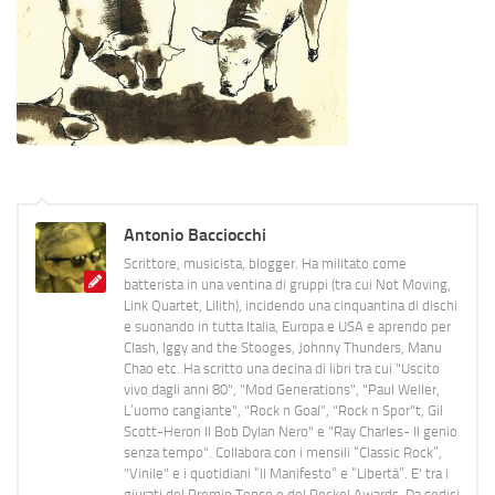
Antonio Bacciocchi
Scrittore, musicista, blogger. Ha militato come
batterista in una ventina di gruppi (tra cui Not Moving,
Link Quartet, Lilith), incidendo una cinquantina di dischi
e suonando in tutta Italia, Europa e USA e aprendo per
Clash, Iggy and the Stooges, Johnny Thunders, Manu
Chao etc. Ha scritto una decina di libri tra cui "Uscito
vivo dagli anni 80", "Mod Generations", "Paul Weller,
L’uomo cangiante", "Rock n Goal", "Rock n Spor"t, Gil
Scott-Heron Il Bob Dylan Nero" e "Ray Charles- Il genio
senza tempo". Collabora con i mensili “Classic Rock”,
"Vinile" e i quotidiani “Il Manifesto” e “Libertà”. E' tra i
giurati del Premio Tenco e del Rockol Awards. Da sedici