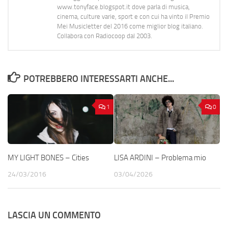
www.tonyface.blogspot.it dove parla di musica,
cinema, culture varie, sport e con cui ha vinto il Premio
Mei Musicletter del 2016 come miglior blog italiano.
Collabora con Radiocoop dal 2003.
POTREBBERO INTERESSARTI ANCHE...
1
0
MY LIGHT BONES – Cities
LISA ARDINI – Problema mio
24/03/2016
03/04/2026
LASCIA UN COMMENTO