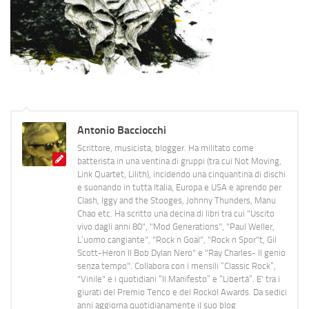
Antonio Bacciocchi
Scrittore, musicista, blogger. Ha militato come
batterista in una ventina di gruppi (tra cui Not Moving,
Link Quartet, Lilith), incidendo una cinquantina di dischi
e suonando in tutta Italia, Europa e USA e aprendo per
Clash, Iggy and the Stooges, Johnny Thunders, Manu
Chao etc. Ha scritto una decina di libri tra cui "Uscito
vivo dagli anni 80", "Mod Generations", "Paul Weller,
L’uomo cangiante", "Rock n Goal", "Rock n Spor"t, Gil
Scott-Heron Il Bob Dylan Nero" e "Ray Charles- Il genio
senza tempo". Collabora con i mensili “Classic Rock”,
"Vinile" e i quotidiani “Il Manifesto” e “Libertà”. E' tra i
giurati del Premio Tenco e del Rockol Awards. Da sedici
anni aggiorna quotidianamente il suo blog