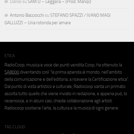
Danilo
su
SAM D – Leggera – (Prod. Manqc)
Antonio Bacciocchi
su
STEFANO SPAZZI / IVANO MAGI
GALLUZZI – Una rotonda per amare
ETICA
RadioCoop, musica e voce dei punti vendita Coop, ha ottenuto la
SA8000
diventando così "la prima azienda al mondo, nell'ambito
della comunicazione e dell'editoria, a ricevere la Certificazione etica".
Dal punto di vista artistico e culturale, Radiocoop vanta un primato:
ascolta tutto quello che viene inviato in redazione, e appena può, lo
recensisce, e in alcuni casi, chiede collaborazione agli artisti.
Radiocoop sostiene l'arte, la cultura e la musica di ogni genere.
TAG CLOUD