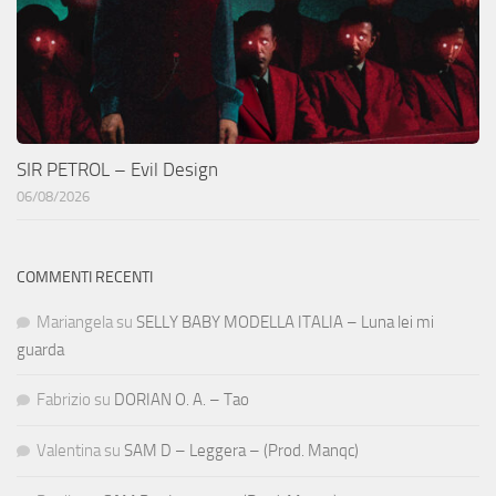
SIR PETROL – Evil Design
06/08/2026
COMMENTI RECENTI
Mariangela
su
SELLY BABY MODELLA ITALIA – Luna lei mi
guarda
Fabrizio
su
DORIAN O. A. – Tao
Valentina
su
SAM D – Leggera – (Prod. Manqc)