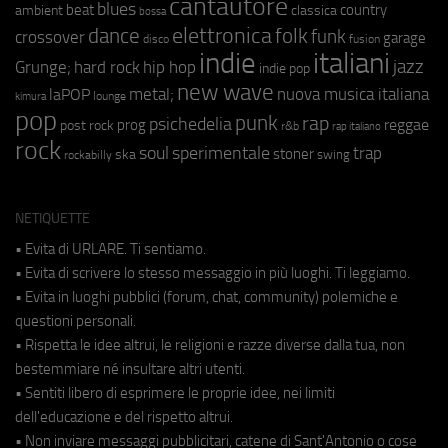
cantautore
blues
beat
country
ambient
classica
bossa
elettronica
dance
folk
funk
crossover
garage
fusion
disco
indie
italiani
jazz
hip hop
Grunge;
hard rock
indie pop
new wave
metal;
nuova musica italiana
laPOP
lounge
kimura
pop
punk
rap
psichedelia
reggae
prog
post rock
r&b
rap italiano
rock
soul
sperimentale
trap
stoner
ska
swing
rockabilly
NETIQUETTE
• Evita di URLARE. Ti sentiamo.
• Evita di scrivere lo stesso messaggio in più luoghi. Ti leggiamo.
• Evita in luoghi pubblici (forum, chat, community) polemiche e
questioni personali.
• Rispetta le idee altrui, le religioni e razze diverse dalla tua, non
bestemmiare né insultare altri utenti.
• Sentiti libero di esprimere le proprie idee, nei limiti
dell'educazione e del rispetto altrui.
• Non inviare messaggi pubblicitari, catene di Sant'Antonio o cose