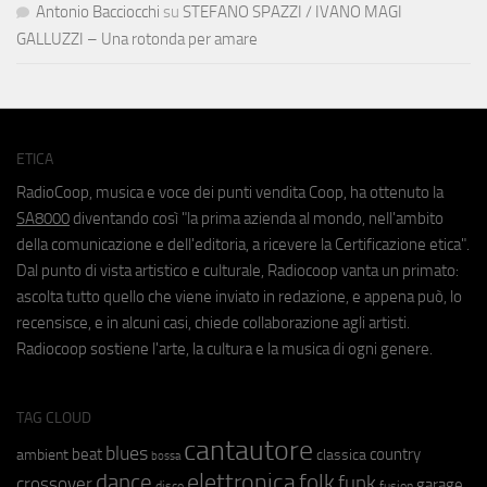
Antonio Bacciocchi
su
STEFANO SPAZZI / IVANO MAGI
GALLUZZI – Una rotonda per amare
ETICA
RadioCoop, musica e voce dei punti vendita Coop, ha ottenuto la
SA8000
diventando così "la prima azienda al mondo, nell'ambito
della comunicazione e dell'editoria, a ricevere la Certificazione etica".
Dal punto di vista artistico e culturale, Radiocoop vanta un primato:
ascolta tutto quello che viene inviato in redazione, e appena può, lo
recensisce, e in alcuni casi, chiede collaborazione agli artisti.
Radiocoop sostiene l'arte, la cultura e la musica di ogni genere.
TAG CLOUD
cantautore
blues
beat
country
ambient
classica
bossa
elettronica
dance
folk
funk
crossover
garage
fusion
disco