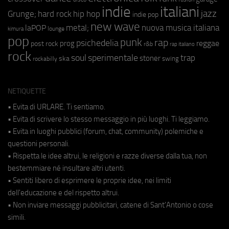
indie
italiani
jazz
hip hop
Grunge;
hard rock
indie pop
new wave
metal;
nuova musica italiana
laPOP
lounge
kimura
pop
punk
rap
psichedelia
reggae
prog
post rock
r&b
rap italiano
rock
soul
sperimentale
trap
stoner
ska
swing
rockabilly
NETIQUETTE
• Evita di URLARE. Ti sentiamo.
• Evita di scrivere lo stesso messaggio in più luoghi. Ti leggiamo.
• Evita in luoghi pubblici (forum, chat, community) polemiche e
questioni personali.
• Rispetta le idee altrui, le religioni e razze diverse dalla tua, non
bestemmiare né insultare altri utenti.
• Sentiti libero di esprimere le proprie idee, nei limiti
dell'educazione e del rispetto altrui.
• Non inviare messaggi pubblicitari, catene di Sant'Antonio o cose
simili.