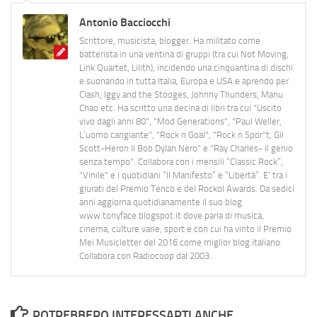
Antonio Bacciocchi
Scrittore, musicista, blogger. Ha militato come
batterista in una ventina di gruppi (tra cui Not Moving,
Link Quartet, Lilith), incidendo una cinquantina di dischi
e suonando in tutta Italia, Europa e USA e aprendo per
Clash, Iggy and the Stooges, Johnny Thunders, Manu
Chao etc. Ha scritto una decina di libri tra cui "Uscito
vivo dagli anni 80", "Mod Generations", "Paul Weller,
L’uomo cangiante", "Rock n Goal", "Rock n Spor"t, Gil
Scott-Heron Il Bob Dylan Nero" e "Ray Charles- Il genio
senza tempo". Collabora con i mensili “Classic Rock”,
"Vinile" e i quotidiani “Il Manifesto” e “Libertà”. E' tra i
giurati del Premio Tenco e del Rockol Awards. Da sedici
anni aggiorna quotidianamente il suo blog
www.tonyface.blogspot.it dove parla di musica,
cinema, culture varie, sport e con cui ha vinto il Premio
Mei Musicletter del 2016 come miglior blog italiano.
Collabora con Radiocoop dal 2003.
POTREBBERO INTERESSARTI ANCHE...