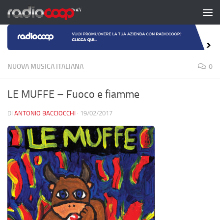
Salta al contenuto
NUOVA MUSICA ITALIANA
0
LE MUFFE – Fuoco e fiamme
DI
ANTONIO BACCIOCCHI
·
19/02/2017