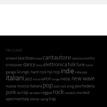
TAG CLOUD
cantautore
blues
beat
country
ambient
classica
bossa
elettronica
dance
folk
funk
crossover
fusion
disco
indie
hip hop
Grunge;
hard rock
garage
indie pop
italiani
new wave
jazz
metal;
laPOP
lounge
kimura
pop
psichedelia
nuova musica italiana
prog
post rock
rock
punk
rap
soul
reggae
ska
r&b
rockabilly
rap italiano
sperimentale
trap
stoner
swing