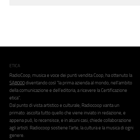
ETICA
RadioCoop, musica e voce dei punti vendita Coop, ha ottenuto la
SA8000
diventando così "la prima azienda al mondo, nell'ambito
della comunicazione e dell'editoria, a ricevere la Certificazione
etica".
Dal punto di vista artistico e culturale, Radiocoop vanta un
primato: ascolta tutto quello che viene inviato in redazione, e
appena può, lo recensisce, e in alcuni casi, chiede collaborazione
agli artisti. Radiocoop sostiene l'arte, la cultura e la musica di ogni
genere.