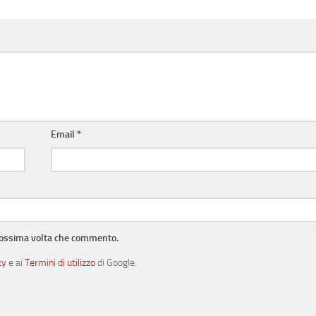
Email
*
prossima volta che commento.
cy
e ai
Termini di utilizzo
di Google.