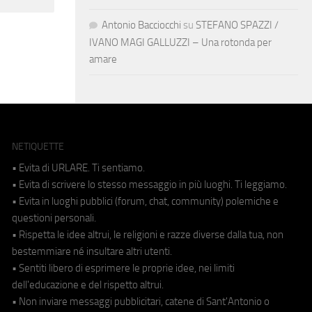
Antonio Bacciocchi
su
STEFANO SPAZZI /
IVANO MAGI GALLUZZI – Una rotonda per
amare
NETIQUETTE
• Evita di URLARE. Ti sentiamo.
• Evita di scrivere lo stesso messaggio in più luoghi. Ti leggiamo.
• Evita in luoghi pubblici (forum, chat, community) polemiche e
questioni personali.
• Rispetta le idee altrui, le religioni e razze diverse dalla tua, non
bestemmiare né insultare altri utenti.
• Sentiti libero di esprimere le proprie idee, nei limiti
dell'educazione e del rispetto altrui.
• Non inviare messaggi pubblicitari, catene di Sant'Antonio o