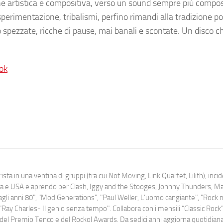
ne artistica e compositiva, verso un sound sempre più compos
, sperimentazione, tribalismi, perfino rimandi alla tradizione p
o spezzate, ricche di pause, mai banali e scontate. Un disco ch
ok
ista in una ventina di gruppi (tra cui Not Moving, Link Quartet, Lilith), inc
uropa e USA e aprendo per Clash, Iggy and the Stooges, Johnny Thunders, 
o dagli anni 80", "Mod Generations", "Paul Weller, L’uomo cangiante", "Rock n
Ray Charles- Il genio senza tempo". Collabora con i mensili “Classic Rock”,
urati del Premio Tenco e del Rockol Awards. Da sedici anni aggiorna quotidia