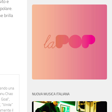
ito e
opolare.
e brilla
idendo una
Manu Chao
NUOVA MUSICA ITALIANA
 Goal",
 "Vinile"
namente il