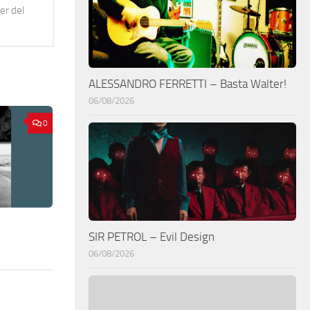
er del
ALESSANDRO FERRETTI – Basta Walter!
06/08/2026
0
SIR PETROL – Evil Design
06/08/2026