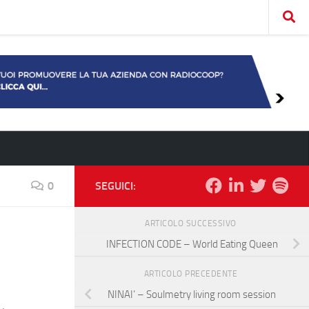
0
SEGUICI:
ARTICOLO SUCCESSIVO
INFECTION CODE – World Eating Queen
ARTICOLO PRECEDENTE
NINAI’ – Soulmetry living room session