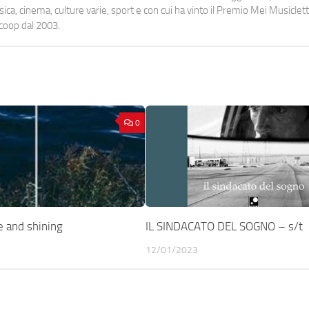
a, cinema, culture varie, sport e con cui ha vinto il Premio Mei Musiclett
ocoop dal 2003.
0
 and shining
IL SINDACATO DEL SOGNO – s/t
12/01/2023