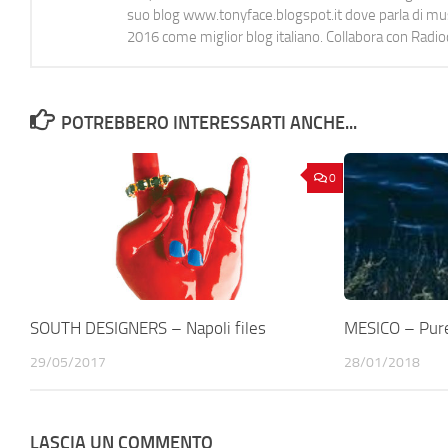
suo blog www.tonyface.blogspot.it dove parla di music
2016 come miglior blog italiano. Collabora con Radi
POTREBBERO INTERESSARTI ANCHE...
0
SOUTH DESIGNERS – Napoli files
MESICO – Pure
29/05/2017
28/01/2018
LASCIA UN COMMENTO