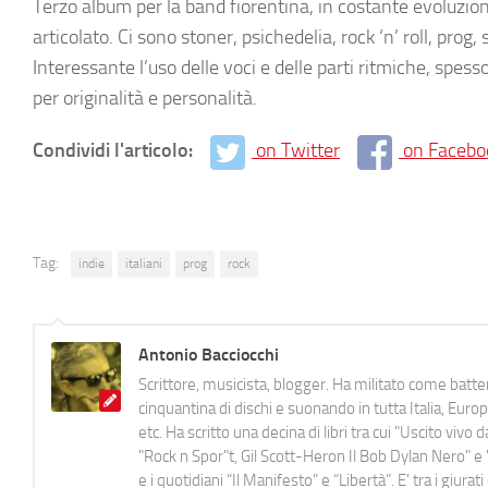
Terzo album per la band fiorentina, in costante evoluzio
articolato. Ci sono stoner, psichedelia, rock ‘n’ roll, prog
Interessante l’uso delle voci e delle parti ritmiche, spess
per originalità e personalità.
Condividi l'articolo:
on Twitter
on Facebo
Tag:
indie
italiani
prog
rock
Antonio Bacciocchi
Scrittore, musicista, blogger. Ha militato come batter
cinquantina di dischi e suonando in tutta Italia, E
etc. Ha scritto una decina di libri tra cui "Uscito viv
"Rock n Spor"t, Gil Scott-Heron Il Bob Dylan Nero" e "
e i quotidiani “Il Manifesto” e “Libertà”. E' tra i gi