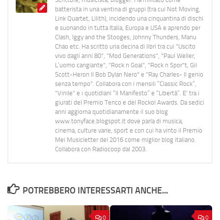
batterista in una ventina di gruppi (tra cui Not Moving,
Link Quartet, Lilith), incidendo una cinquantina di dischi
e suonando in tutta Italia, Europa e USA e aprendo per
Clash, Iggy and the Stooges, Johnny Thunders, Manu
Chao etc. Ha scritto una decina di libri tra cui "Uscito
vivo dagli anni 80", "Mod Generations", "Paul Weller,
L’uomo cangiante", "Rock n Goal", "Rock n Spor"t, Gil
Scott-Heron Il Bob Dylan Nero" e "Ray Charles- Il genio
senza tempo". Collabora con i mensili “Classic Rock”,
"Vinile" e i quotidiani “Il Manifesto” e “Libertà”. E' tra i
giurati del Premio Tenco e del Rockol Awards. Da sedici
anni aggiorna quotidianamente il suo blog
www.tonyface.blogspot.it dove parla di musica,
cinema, culture varie, sport e con cui ha vinto il Premio
Mei Musicletter del 2016 come miglior blog italiano.
Collabora con Radiocoop dal 2003.
POTREBBERO INTERESSARTI ANCHE...
0
0