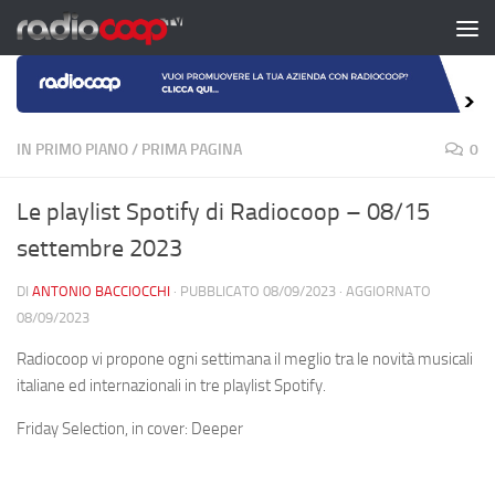
Salta al contenuto
IN PRIMO PIANO
/
PRIMA PAGINA
0
Le playlist Spotify di Radiocoop – 08/15
settembre 2023
DI
ANTONIO BACCIOCCHI
· PUBBLICATO
08/09/2023
· AGGIORNATO
08/09/2023
Radiocoop vi propone ogni settimana il meglio tra le novità musicali
italiane ed internazionali in tre playlist Spotify.
Friday Selection, in cover: Deeper