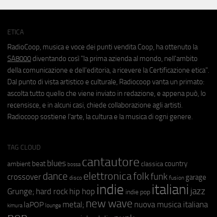
ETICA
RadioCoop, musica e voce dei punti vendita Coop, ha ottenuto la
SA8000
diventando così "la prima azienda al mondo, nell'ambito
della comunicazione e dell'editoria, a ricevere la Certificazione etica".
Dal punto di vista artistico e culturale, Radiocoop vanta un primato:
ascolta tutto quello che viene inviato in redazione, e appena può, lo
recensisce, e in alcuni casi, chiede collaborazione agli artisti.
Radiocoop sostiene l'arte, la cultura e la musica di ogni genere.
TAG CLOUD
cantautore
blues
beat
country
ambient
classica
bossa
elettronica
dance
folk
funk
crossover
garage
fusion
disco
indie
italiani
jazz
hip hop
Grunge;
hard rock
indie pop
new wave
metal;
nuova musica italiana
laPOP
lounge
kimura