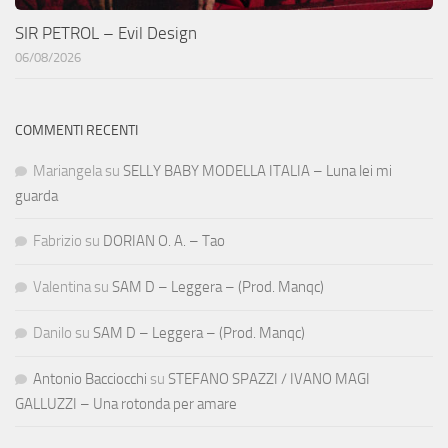
SIR PETROL – Evil Design
06/08/2026
COMMENTI RECENTI
Mariangela
su
SELLY BABY MODELLA ITALIA – Luna lei mi
guarda
Fabrizio
su
DORIAN O. A. – Tao
Valentina
su
SAM D – Leggera – (Prod. Manqc)
Danilo
su
SAM D – Leggera – (Prod. Manqc)
Antonio Bacciocchi
su
STEFANO SPAZZI / IVANO MAGI
GALLUZZI – Una rotonda per amare