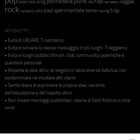
pop
punk
rap
psichedelia
reggae
prog
post rock
r&b
rap italiano
rock
soul
sperimentale
trap
stoner
ska
swing
rockabilly
NETIQUETTE
• Evita di URLARE. Ti sentiamo.
• Evita di scrivere lo stesso messaggio in più luoghi. Ti leggiamo.
• Evita in luoghi pubblici (forum, chat, community) polemiche e
questioni personali.
• Rispetta le idee altrui, le religioni e razze diverse dalla tua, non
bestemmiare né insultare altri utenti.
• Sentiti libero di esprimere le proprie idee, nei limiti
dell'educazione e del rispetto altrui.
• Non inviare messaggi pubblicitari, catene di Sant'Antonio o cose
simili.