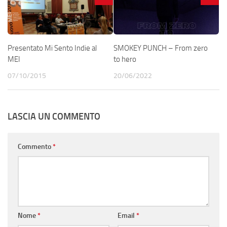
Presentato Mi Sento Indie al
SMOKEY PUNCH – From zero
MEI
to hero
07/10/2015
20/06/2022
LASCIA UN COMMENTO
Commento
*
Nome
*
Email
*