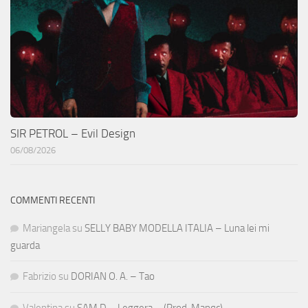
SIR PETROL – Evil Design
06/08/2026
COMMENTI RECENTI
Mariangela
su
SELLY BABY MODELLA ITALIA – Luna lei mi
guarda
Fabrizio
su
DORIAN O. A. – Tao