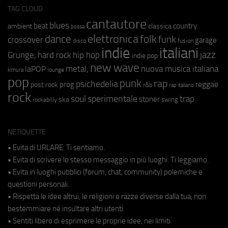
TAG CLOUD
cantautore
blues
beat
country
ambient
classica
bossa
elettronica
dance
folk
funk
crossover
garage
fusion
disco
indie
italiani
jazz
hip hop
Grunge;
hard rock
indie pop
new wave
metal;
nuova musica italiana
laPOP
lounge
kimura
pop
punk
rap
psichedelia
reggae
prog
post rock
r&b
rap italiano
rock
soul
sperimentale
trap
stoner
ska
swing
rockabilly
NETIQUETTE
• Evita di URLARE. Ti sentiamo.
• Evita di scrivere lo stesso messaggio in più luoghi. Ti leggiamo.
• Evita in luoghi pubblici (forum, chat, community) polemiche e
questioni personali.
• Rispetta le idee altrui, le religioni e razze diverse dalla tua, non
bestemmiare né insultare altri utenti.
• Sentiti libero di esprimere le proprie idee, nei limiti