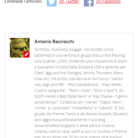
Condividi l'articolo:
on Twitter
on Facebook
Antonio Bacciocchi
Scrittore, musicista, blogger. Ha militato come
batterista in una ventina di gruppi (tra cui Not Moving,
Link Quartet, Lilith), incidendo una cinquantina di dischi
e suonando in tutta Italia, Europa e USA e aprendo per
Clash, Iggy and the Stooges, Johnny Thunders, Manu
Chao etc. Ha scritto una decina di libri tra cui "Uscito
vivo dagli anni 80", "Mod Generations", "Paul Weller,
L’uomo cangiante", "Rock n Goal", "Rock n Spor"t, Gil
Scott-Heron Il Bob Dylan Nero" e "Ray Charles- Il genio
senza tempo". Collabora con i mensili “Classic Rock”,
"Vinile" e i quotidiani “Il Manifesto” e “Libertà”. E' tra i
giurati del Premio Tenco e del Rockol Awards. Da sedici
anni aggiorna quotidianamente il suo blog
www.tonyface.blogspot.it dove parla di musica,
cinema, culture varie, sport e con cui ha vinto il Premio
Mei Musicletter del 2016 come miglior blog italiano.