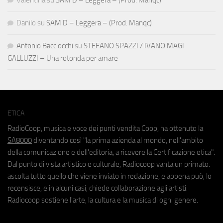
Valentina
su
SAM D – Leggera – (Prod. Manqc)
Danilo
su
SAM D – Leggera – (Prod. Manqc)
Antonio Bacciocchi
su
STEFANO SPAZZI / IVANO MAGI
GALLUZZI – Una rotonda per amare
ETICA
RadioCoop, musica e voce dei punti vendita Coop, ha ottenuto la
SA8000
diventando così "la prima azienda al mondo, nell'ambito
della comunicazione e dell'editoria, a ricevere la Certificazione etica".
Dal punto di vista artistico e culturale, Radiocoop vanta un primato:
ascolta tutto quello che viene inviato in redazione, e appena può, lo
recensisce, e in alcuni casi, chiede collaborazione agli artisti.
Radiocoop sostiene l'arte, la cultura e la musica di ogni genere.