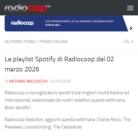
Salta al contenuto
IN PRIMO PIANO
/
PRIMA PAGINA
0
Le playlist Spotify di Radiocoop del 02
marzo 2026
DI
ANTONIO BACCIOCCHI
·
02/03/2026
Radiocoop vi consiglia alcuni ascolti tra le migliori novità italiane ed
internazionali, selezionate dai nostri redattori questa settimana.
Buon ascolto!
Radiocoop Selection, aggiunti questa settimana: Charlie Risso; The
Peawees; Lovvbömbing; The Cleopatras