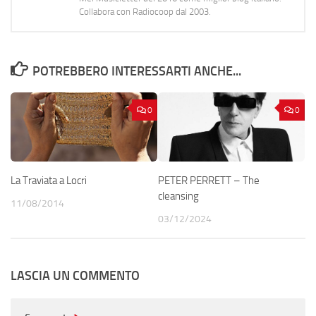
Collabora con Radiocoop dal 2003.
POTREBBERO INTERESSARTI ANCHE...
0
0
La Traviata a Locri
PETER PERRETT – The
cleansing
11/08/2014
03/12/2024
LASCIA UN COMMENTO