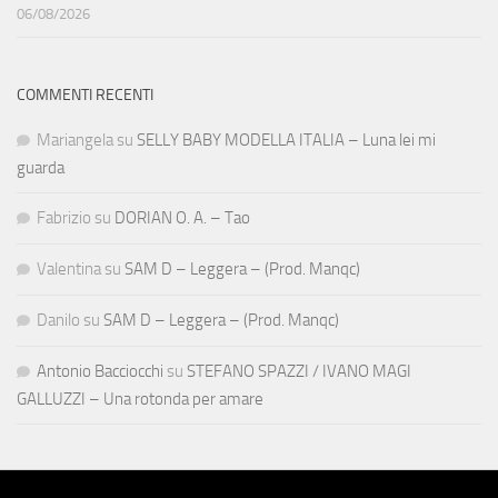
06/08/2026
COMMENTI RECENTI
Mariangela
su
SELLY BABY MODELLA ITALIA – Luna lei mi
guarda
Fabrizio
su
DORIAN O. A. – Tao
Valentina
su
SAM D – Leggera – (Prod. Manqc)
Danilo
su
SAM D – Leggera – (Prod. Manqc)
Antonio Bacciocchi
su
STEFANO SPAZZI / IVANO MAGI
GALLUZZI – Una rotonda per amare