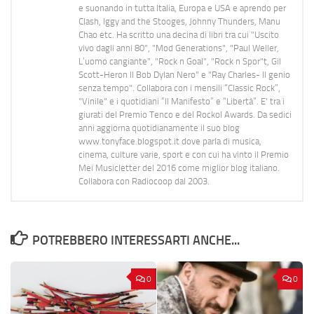
e suonando in tutta Italia, Europa e USA e aprendo per
Clash, Iggy and the Stooges, Johnny Thunders, Manu
Chao etc. Ha scritto una decina di libri tra cui "Uscito
vivo dagli anni 80", "Mod Generations", "Paul Weller,
L’uomo cangiante", "Rock n Goal", "Rock n Spor"t, Gil
Scott-Heron Il Bob Dylan Nero" e "Ray Charles- Il genio
senza tempo". Collabora con i mensili “Classic Rock”,
"Vinile" e i quotidiani “Il Manifesto” e “Libertà”. E' tra i
giurati del Premio Tenco e del Rockol Awards. Da sedici
anni aggiorna quotidianamente il suo blog
www.tonyface.blogspot.it dove parla di musica,
cinema, culture varie, sport e con cui ha vinto il Premio
Mei Musicletter del 2016 come miglior blog italiano.
Collabora con Radiocoop dal 2003.
POTREBBERO INTERESSARTI ANCHE...
0
0