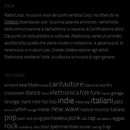
ETICA
RadioCoop, musica e voce dei punti vendita Coop, ha ottenuto la
SA8000
diventando così "la prima azienda al mondo, nell'ambito
della comunicazione e dell'editoria, a ricevere la Certificazione etica".
Dal punto di vista artistico e culturale, Radiocoop vanta un primato:
ascolta tutto quello che viene inviato in redazione, e appena può, lo
recensisce, e in alcuni casi, chiede collaborazione agli artisti.
Radiocoop sostiene l'arte, la cultura e la musica di ogni genere.
TAG CLOUD
cantautore
blues
beat
country
ambient
classica
bossa
elettronica
dance
folk
funk
crossover
garage
fusion
disco
indie
italiani
jazz
hip hop
Grunge;
hard rock
indie pop
new wave
metal;
nuova musica italiana
laPOP
lounge
kimura
pop
punk
rap
psichedelia
reggae
prog
post rock
r&b
rap italiano
rock
soul
sperimentale
trap
stoner
ska
swing
rockabilly