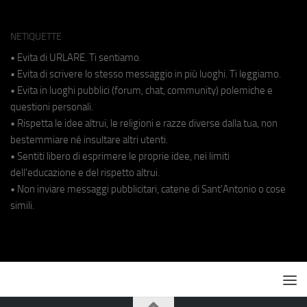
NETIQUETTE
• Evita di URLARE. Ti sentiamo.
• Evita di scrivere lo stesso messaggio in più luoghi. Ti leggiamo.
• Evita in luoghi pubblici (forum, chat, community) polemiche e
questioni personali.
• Rispetta le idee altrui, le religioni e razze diverse dalla tua, non
bestemmiare né insultare altri utenti.
• Sentiti libero di esprimere le proprie idee, nei limiti
dell'educazione e del rispetto altrui.
• Non inviare messaggi pubblicitari, catene di Sant'Antonio o cose
simili.