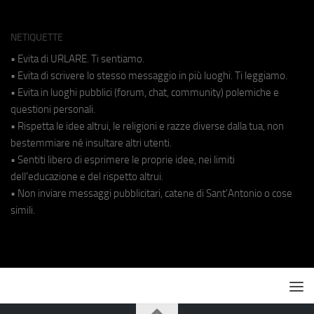
NETIQUETTE
• Evita di URLARE. Ti sentiamo.
• Evita di scrivere lo stesso messaggio in più luoghi. Ti leggiamo.
• Evita in luoghi pubblici (forum, chat, community) polemiche e
questioni personali.
• Rispetta le idee altrui, le religioni e razze diverse dalla tua, non
bestemmiare né insultare altri utenti.
• Sentiti libero di esprimere le proprie idee, nei limiti
dell'educazione e del rispetto altrui.
• Non inviare messaggi pubblicitari, catene di Sant'Antonio o cose
simili.