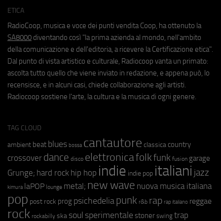
ETICA
RadioCoop, musica e voce dei punti vendita Coop, ha ottenuto la
SA8000
diventando così "la prima azienda al mondo, nell'ambito
della comunicazione e dell'editoria, a ricevere la Certificazione etica".
Dal punto di vista artistico e culturale, Radiocoop vanta un primato:
ascolta tutto quello che viene inviato in redazione, e appena può, lo
recensisce, e in alcuni casi, chiede collaborazione agli artisti.
Radiocoop sostiene l'arte, la cultura e la musica di ogni genere.
TAG CLOUD
cantautore
blues
beat
country
ambient
classica
bossa
elettronica
dance
folk
funk
crossover
garage
fusion
disco
indie
italiani
jazz
hip hop
Grunge;
hard rock
indie pop
new wave
nuova musica italiana
metal;
laPOP
lounge
kimura
pop
punk
rap
psichedelia
reggae
prog
post rock
r&b
rap italiano
rock
soul
sperimentale
trap
stoner
ska
swing
rockabilly