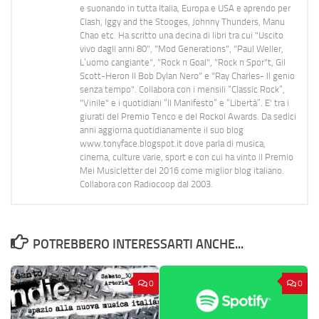
e suonando in tutta Italia, Europa e USA e aprendo per
Clash, Iggy and the Stooges, Johnny Thunders, Manu
Chao etc. Ha scritto una decina di libri tra cui "Uscito
vivo dagli anni 80", "Mod Generations", "Paul Weller,
L’uomo cangiante", "Rock n Goal", "Rock n Spor"t, Gil
Scott-Heron Il Bob Dylan Nero" e "Ray Charles- Il genio
senza tempo". Collabora con i mensili “Classic Rock”,
"Vinile" e i quotidiani “Il Manifesto” e “Libertà”. E' tra i
giurati del Premio Tenco e del Rockol Awards. Da sedici
anni aggiorna quotidianamente il suo blog
www.tonyface.blogspot.it dove parla di musica,
cinema, culture varie, sport e con cui ha vinto il Premio
Mei Musicletter del 2016 come miglior blog italiano.
Collabora con Radiocoop dal 2003.
POTREBBERO INTERESSARTI ANCHE...
0
0