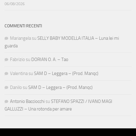
06/08/2026
COMMENTI RECENTI
Mariangela
su
SELLY BABY MODELLA ITALIA – Luna lei mi
guarda
Fabrizio
su
DORIAN O. A. – Tao
Valentina
su
SAM D – Leggera – (Prod. Manqc)
Danilo
su
SAM D – Leggera – (Prod. Manqc)
Antonio Bacciocchi
su
STEFANO SPAZZI / IVANO MAGI
GALLUZZI – Una rotonda per amare