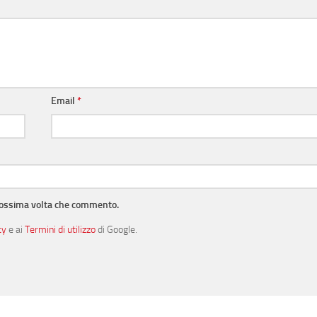
Email
*
prossima volta che commento.
cy
e ai
Termini di utilizzo
di Google.