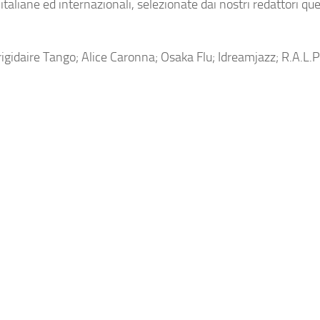
 italiane ed internazionali, selezionate dai nostri redattori qu
rigidaire Tango; Alice Caronna; Osaka Flu; Idreamjazz; R.A.L.P