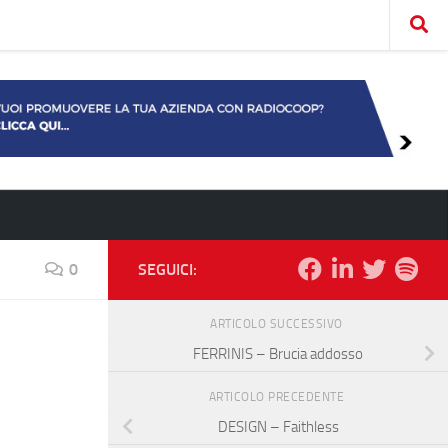
0
SEGUICI:
ARTICOLO SUCCESSIVO
FERRINIS – Brucia addosso
ARTICOLO PRECEDENTE
DESIGN – Faithless