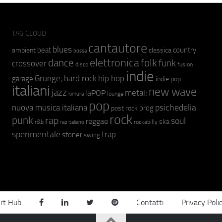
TAG CLOUD
cantautore
blues
beat
country
ambient
classica
bossa
elettronica
dance
folk
funk
crossover
fusion
disco
indie
hip hop
Grunge;
hard rock
garage
indie pop
italiani
new wave
jazz
metal;
laPOP
lounge
kimura
pop
psichedelia
nuova musica italiana
prog
post rock
rock
punk
rap
soul
reggae
ska
r&b
rockabilly
rap italiano
sperimentale
trap
stoner
swing
rt Hub
Contatti
Privacy Poli