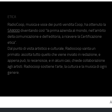
ETICA
RadioCoop, musica e voce dei punti vendita Coop, ha ottenuto la
SA8000
diventando così "la prima azienda al mondo, nell'ambito
della comunicazione e dell'editoria, a ricevere la Certificazione
etica".
Dal punto di vista artistico e culturale, Radiocoop vanta un
primato: ascolta tutto quello che viene inviato in redazione, e
appena può, lo recensisce, e in alcuni casi, chiede collaborazione
agli artisti. Radiocoop sostiene l'arte, la cultura e la musica di ogni
genere.
A