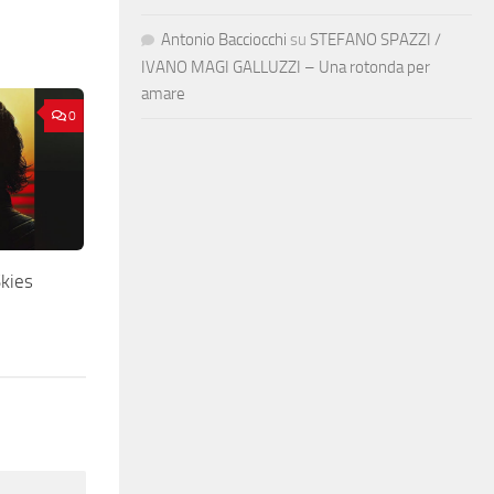
Antonio Bacciocchi
su
STEFANO SPAZZI /
IVANO MAGI GALLUZZI – Una rotonda per
amare
0
kies