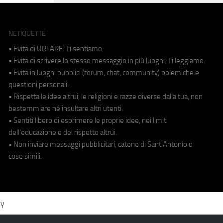
NETIQUETTE
• Evita di URLARE. Ti sentiamo.
• Evita di scrivere lo stesso messaggio in più luoghi. Ti leggiamo.
• Evita in luoghi pubblici (forum, chat, community) polemiche e
questioni personali.
• Rispetta le idee altrui, le religioni e razze diverse dalla tua, non
bestemmiare né insultare altri utenti.
• Sentiti libero di esprimere le proprie idee, nei limiti
dell'educazione e del rispetto altrui.
• Non inviare messaggi pubblicitari, catene di Sant'Antonio o
cose simili.
cy