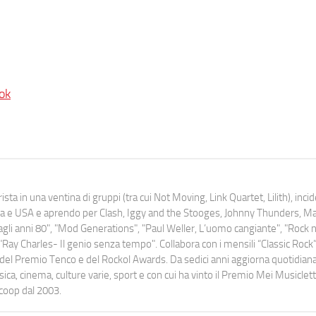
ok
ista in una ventina di gruppi (tra cui Not Moving, Link Quartet, Lilith), inc
uropa e USA e aprendo per Clash, Iggy and the Stooges, Johnny Thunders, 
o dagli anni 80", "Mod Generations", "Paul Weller, L’uomo cangiante", "Rock n
Ray Charles- Il genio senza tempo". Collabora con i mensili “Classic Rock”,
urati del Premio Tenco e del Rockol Awards. Da sedici anni aggiorna quotidia
a, cinema, culture varie, sport e con cui ha vinto il Premio Mei Musiclett
ocoop dal 2003.