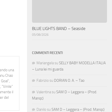
BLUE LIGHTS BAND – Seaside
05/08/2026
COMMENTI RECENTI
Mariangela
su
SELLY BABY MODELLA ITALIA
– Luna lei mi guarda
idendo una
Manu Chao
Fabrizio
su
DORIAN O. A. – Tao
 Goal",
 "Vinile"
namente il
Valentina
su
SAM D – Leggera – (Prod.
er del
Manqc)
Danilo
su
SAM D – Leggera – (Prod. Manqc)