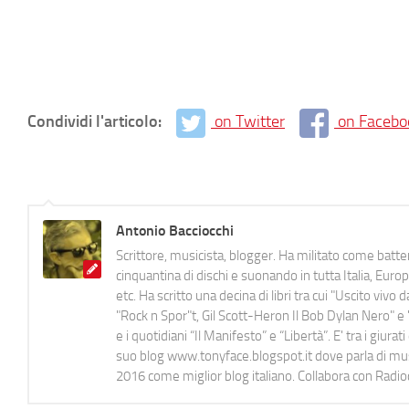
Condividi l'articolo:
on Twitter
on Facebo
Antonio Bacciocchi
Scrittore, musicista, blogger. Ha militato come batter
cinquantina di dischi e suonando in tutta Italia, E
etc. Ha scritto una decina di libri tra cui "Uscito viv
"Rock n Spor"t, Gil Scott-Heron Il Bob Dylan Nero" e "
e i quotidiani “Il Manifesto” e “Libertà”. E' tra i gi
suo blog www.tonyface.blogspot.it dove parla di music
2016 come miglior blog italiano. Collabora con Radi