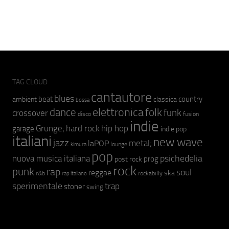
TAG CLOUD
cantautore
blues
beat
country
ambient
classica
bossa
elettronica
dance
folk
funk
crossover
fusion
disco
indie
hip hop
Grunge;
hard rock
garage
indie pop
italiani
new wave
jazz
metal;
laPOP
lounge
kimura
pop
psichedelia
nuova musica italiana
prog
post rock
rock
punk
rap
soul
reggae
ska
r&b
rockabilly
rap italiano
sperimentale
trap
stoner
swing