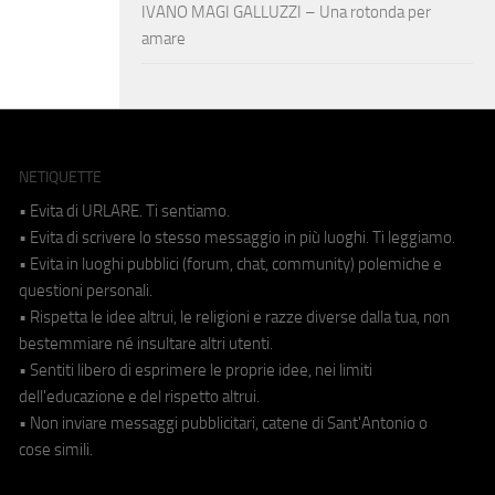
IVANO MAGI GALLUZZI – Una rotonda per
amare
NETIQUETTE
• Evita di URLARE. Ti sentiamo.
• Evita di scrivere lo stesso messaggio in più luoghi. Ti leggiamo.
• Evita in luoghi pubblici (forum, chat, community) polemiche e
questioni personali.
• Rispetta le idee altrui, le religioni e razze diverse dalla tua, non
bestemmiare né insultare altri utenti.
• Sentiti libero di esprimere le proprie idee, nei limiti
dell'educazione e del rispetto altrui.
• Non inviare messaggi pubblicitari, catene di Sant'Antonio o
cose simili.