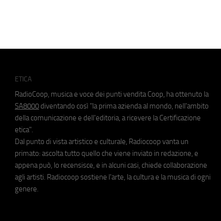
ETICA
RadioCoop, musica e voce dei punti vendita Coop, ha ottenuto la
SA8000
diventando così "la prima azienda al mondo, nell'ambito
della comunicazione e dell'editoria, a ricevere la Certificazione
etica".
Dal punto di vista artistico e culturale, Radiocoop vanta un
primato: ascolta tutto quello che viene inviato in redazione, e
appena può, lo recensisce, e in alcuni casi, chiede collaborazione
agli artisti. Radiocoop sostiene l'arte, la cultura e la musica di ogni
genere.