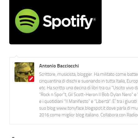
Antonio Bacciocchi
Scrittore, musicista, blogger. Ha militato come batter
cinquantina di dischi e suonando in tutta Italia, E
etc. Ha scritto una decina di libri tra cui "Uscito viv
"Rock n Spor"t, Gil Scott-Heron Il Bob Dylan Nero" e "
e i quotidiani “Il Manifesto” e “Libertà”. E' tra i gi
suo blog www.tonyface.blogspot.it dove parla di music
2016 come miglior blog italiano. Collabora con Radi