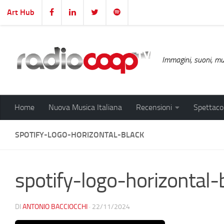
Art Hub
Salta al contenuto
Immagini, suoni, mus
Home
Nuova Musica Italiana
Recensioni
Spettacol
SPOTIFY-LOGO-HORIZONTAL-BLACK
spotify-logo-horizontal-
DI
ANTONIO BACCIOCCHI
·
22/11/2024