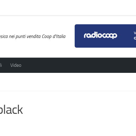
ica nei punti vendita Coop d'Italia
i
Video
black