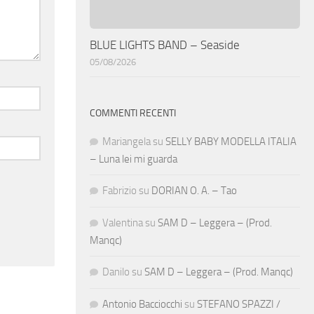
BLUE LIGHTS BAND – Seaside
05/08/2026
COMMENTI RECENTI
Mariangela
su
SELLY BABY MODELLA ITALIA
– Luna lei mi guarda
Fabrizio
su
DORIAN O. A. – Tao
Valentina
su
SAM D – Leggera – (Prod.
Manqc)
Danilo
su
SAM D – Leggera – (Prod. Manqc)
Antonio Bacciocchi
su
STEFANO SPAZZI /