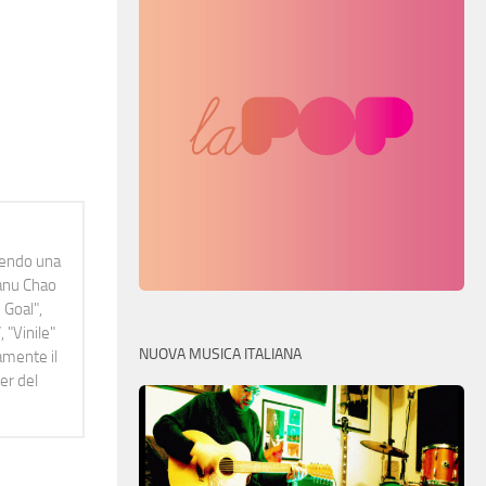
idendo una
Manu Chao
 Goal",
 "Vinile"
NUOVA MUSICA ITALIANA
namente il
er del