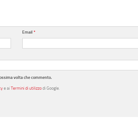
Email
*
prossima volta che commento.
cy
e ai
Termini di utilizzo
di Google.