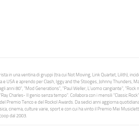
ista in una ventina di gruppi (tra cui Not Moving, Link Quartet, Lilith), inc
uropa e USA e aprendo per Clash, Iggy and the Stooges, Johnny Thunders, 
o dagli anni 80", "Mod Generations", "Paul Weller, L’uomo cangiante", "Rock n
Ray Charles- Il genio senza tempo". Collabora con i mensili “Classic Rock”,
urati del Premio Tenco e del Rockol Awards. Da sedici anni aggiorna quotidia
a, cinema, culture varie, sport e con cui ha vinto il Premio Mei Musiclett
ocoop dal 2003.