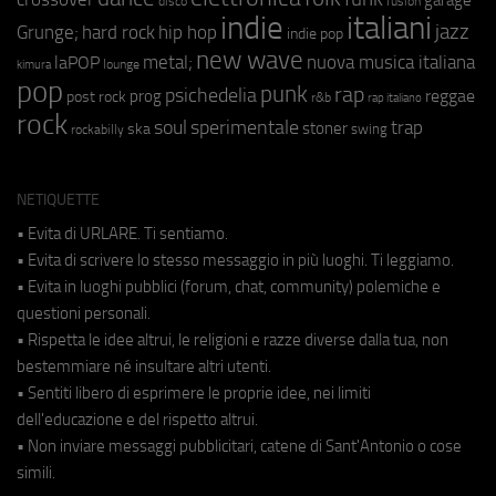
fusion
disco
indie
italiani
jazz
hip hop
Grunge;
hard rock
indie pop
new wave
metal;
nuova musica italiana
laPOP
lounge
kimura
pop
punk
rap
psichedelia
reggae
prog
post rock
r&b
rap italiano
rock
soul
sperimentale
trap
stoner
ska
swing
rockabilly
NETIQUETTE
• Evita di URLARE. Ti sentiamo.
• Evita di scrivere lo stesso messaggio in più luoghi. Ti leggiamo.
• Evita in luoghi pubblici (forum, chat, community) polemiche e
questioni personali.
• Rispetta le idee altrui, le religioni e razze diverse dalla tua, non
bestemmiare né insultare altri utenti.
• Sentiti libero di esprimere le proprie idee, nei limiti
dell'educazione e del rispetto altrui.
• Non inviare messaggi pubblicitari, catene di Sant'Antonio o cose
simili.