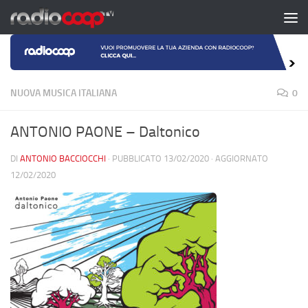
Salta al contenuto
NUOVA MUSICA ITALIANA
0
ANTONIO PAONE – Daltonico
DI
ANTONIO BACCIOCCHI
· PUBBLICATO
13/02/2020
· AGGIORNATO
12/02/2020