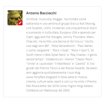
Antonio Bacciocchi
Scrittore, musicista, blogger. Ha militato come
batterista in una ventina di gruppi (tra cui Not Moving,
Link Quartet, Lilith), incidendo una cinquantina di dischi
e suonando in tutta Italia, Europa e USA e aprendo per
Clash, Iggy and the Stooges, Johnny Thunders, Manu
Chao etc. Ha scritto una decina di libri tra cui "Uscito
vivo dagli anni 80", "Mod Generations", "Paul Weller,
L’uomo cangiante", "Rock n Goal", "Rock n Spor"t, Gil
Scott-Heron Il Bob Dylan Nero" e "Ray Charles- Il genio
senza tempo". Collabora con i mensili “Classic Rock”,
"Vinile" e i quotidiani “Il Manifesto” e “Libertà”. E' tra i
giurati del Premio Tenco e del Rockol Awards. Da sedici
anni aggiorna quotidianamente il suo blog
www.tonyface.blogspot.it dove parla di musica,
cinema, culture varie, sport e con cui ha vinto il Premio
Mei Musicletter del 2016 come miglior blog italiano.
Collabora con Radiocoop dal 2003.