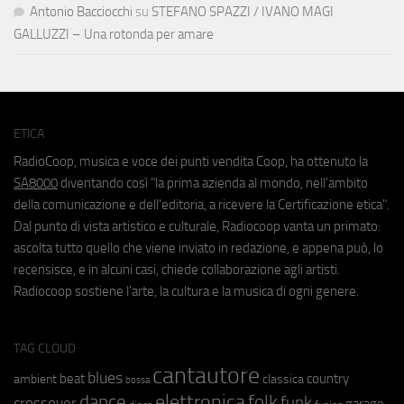
Antonio Bacciocchi
su
STEFANO SPAZZI / IVANO MAGI
GALLUZZI – Una rotonda per amare
ETICA
RadioCoop, musica e voce dei punti vendita Coop, ha ottenuto la
SA8000
diventando così "la prima azienda al mondo, nell'ambito
della comunicazione e dell'editoria, a ricevere la Certificazione etica".
Dal punto di vista artistico e culturale, Radiocoop vanta un primato:
ascolta tutto quello che viene inviato in redazione, e appena può, lo
recensisce, e in alcuni casi, chiede collaborazione agli artisti.
Radiocoop sostiene l'arte, la cultura e la musica di ogni genere.
TAG CLOUD
cantautore
blues
beat
country
ambient
classica
bossa
elettronica
dance
folk
funk
crossover
garage