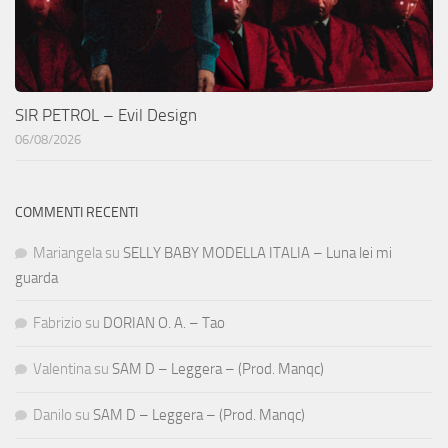
SIR PETROL – Evil Design
06/08/2026
COMMENTI RECENTI
Mariangela
su
SELLY BABY MODELLA ITALIA – Luna lei mi
guarda
Fabrizio
su
DORIAN O. A. – Tao
Valentina
su
SAM D – Leggera – (Prod. Manqc)
Danilo
su
SAM D – Leggera – (Prod. Manqc)