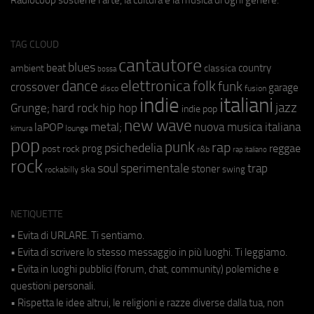
Radiocoop sostiene l'arte, la cultura e la musica di ogni genere.
TAG CLOUD
cantautore
blues
beat
country
ambient
classica
bossa
elettronica
dance
folk
funk
crossover
garage
fusion
disco
indie
italiani
jazz
hip hop
Grunge;
hard rock
indie pop
new wave
metal;
nuova musica italiana
laPOP
lounge
kimura
pop
punk
rap
psichedelia
reggae
prog
post rock
r&b
rap italiano
rock
soul
sperimentale
trap
stoner
ska
swing
rockabilly
NETIQUETTE
• Evita di URLARE. Ti sentiamo.
• Evita di scrivere lo stesso messaggio in più luoghi. Ti leggiamo.
• Evita in luoghi pubblici (forum, chat, community) polemiche e
questioni personali.
• Rispetta le idee altrui, le religioni e razze diverse dalla tua, non