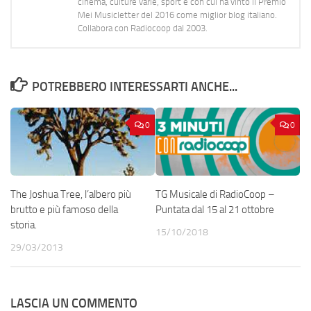
cinema, culture varie, sport e con cui ha vinto il Premio
Mei Musicletter del 2016 come miglior blog italiano.
Collabora con Radiocoop dal 2003.
POTREBBERO INTERESSARTI ANCHE...
0
0
The Joshua Tree, l’albero più
TG Musicale di RadioCoop –
brutto e più famoso della
Puntata dal 15 al 21 ottobre
storia.
15/10/2018
29/03/2013
LASCIA UN COMMENTO