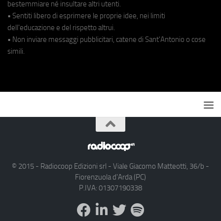
bestemmiare né insultare altri utenti.
• Sentiti libero di esprimere le proprie idee, nei limiti
dell'educazione e del rispetto altrui.
• Non inviare messaggi pubblicitari, catene di Sant'Antonio o cose
simili.
© 2015 - Radiocoop Edizioni srl - Viale Giacomo Matteotti, 36/b -
Fiorenzuola d'Arda (PC)
P.IVA: 01307190338