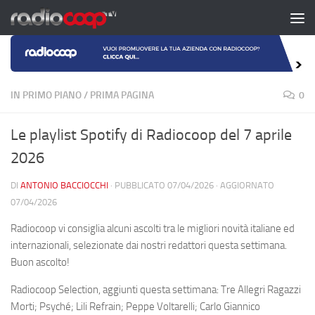
Salta al contenuto
IN PRIMO PIANO
/
PRIMA PAGINA
0
Le playlist Spotify di Radiocoop del 7 aprile
2026
DI
ANTONIO BACCIOCCHI
· PUBBLICATO
07/04/2026
· AGGIORNATO
07/04/2026
Radiocoop vi consiglia alcuni ascolti tra le migliori novità italiane ed
internazionali, selezionate dai nostri redattori questa settimana.
Buon ascolto!
Radiocoop Selection, aggiunti questa settimana: Tre Allegri Ragazzi
Morti; Psyché; Lili Refrain; Peppe Voltarelli; Carlo Giannico