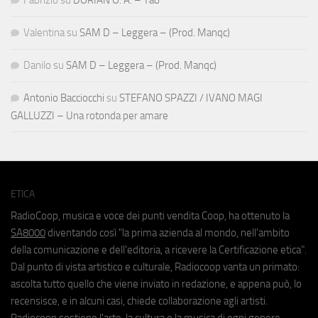
Fabrizio
su
DORIAN O. A. – Tao
Valentina
su
SAM D – Leggera – (Prod. Manqc)
Danilo
su
SAM D – Leggera – (Prod. Manqc)
Antonio Bacciocchi
su
STEFANO SPAZZI / IVANO MAGI
GALLUZZI – Una rotonda per amare
ETICA
RadioCoop, musica e voce dei punti vendita Coop, ha ottenuto la
SA8000
diventando così "la prima azienda al mondo, nell'ambito
della comunicazione e dell'editoria, a ricevere la Certificazione etica".
Dal punto di vista artistico e culturale, Radiocoop vanta un primato:
ascolta tutto quello che viene inviato in redazione, e appena può, lo
recensisce, e in alcuni casi, chiede collaborazione agli artisti.