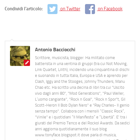
Condividi l'articolo:
on Twitter
on Facebook
Antonio Bacciocchi
Scrittore, musicista, blogger. Ha militato come
batterista in una ventina di gruppi (tra cui Not Moving,
Link Quartet, Lilith), incidendo una cinquantina di dischi
e suonando in tutta Italia, Europa e USA e aprendo per
Clash, Iggy and the Stooges, Johnny Thunders, Manu
Chao etc. Ha scritto una decina di libri tra cui "Uscito
vivo dagli anni 80", "Mod Generations", "Paul Weller,
L’uomo cangiante", "Rock n Goal", "Rock n Spor"t, Gil
Scott-Heron Il Bob Dylan Nero" e "Ray Charles- Il genio
senza tempo". Collabora con i mensili “Classic Rock”,
"Vinile" e i quotidiani “Il Manifesto” e “Libertà”. E' tra i
giurati del Premio Tenco e del Rockol Awards. Da sedici
anni aggiorna quotidianamente il suo blog
www.tonyface.blogspot.it dove parla di musica,