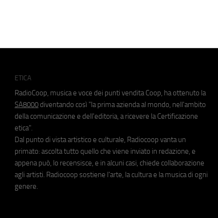
ETICA
RadioCoop, musica e voce dei punti vendita Coop, ha ottenuto la
SA8000
diventando così "la prima azienda al mondo, nell'ambito
della comunicazione e dell'editoria, a ricevere la Certificazione
etica".
Dal punto di vista artistico e culturale, Radiocoop vanta un
primato: ascolta tutto quello che viene inviato in redazione, e
appena può, lo recensisce, e in alcuni casi, chiede collaborazione
agli artisti. Radiocoop sostiene l'arte, la cultura e la musica di ogni
genere.