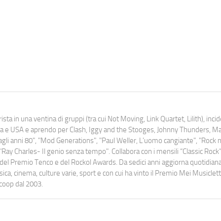
ista in una ventina di gruppi (tra cui Not Moving, Link Quartet, Lilith), inc
uropa e USA e aprendo per Clash, Iggy and the Stooges, Johnny Thunders, 
o dagli anni 80", "Mod Generations", "Paul Weller, L’uomo cangiante", "Rock n
Ray Charles- Il genio senza tempo". Collabora con i mensili “Classic Rock”,
urati del Premio Tenco e del Rockol Awards. Da sedici anni aggiorna quotidia
a, cinema, culture varie, sport e con cui ha vinto il Premio Mei Musiclett
ocoop dal 2003.