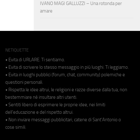
IVANO MAGI GALLUZZI – Una rotonda per
amare
NETIQUETTE
• Evita di URLARE. Ti sentiamo.
• Evita di scrivere lo stesso messaggio in più luoghi. Ti leggiamo.
• Evita in luoghi pubblici (forum, chat, community) polemiche e
questioni personali.
• Rispetta le idee altrui, le religioni e razze diverse dalla tua, non
bestemmiare né insultare altri utenti.
• Sentiti libero di esprimere le proprie idee, nei limiti
dell'educazione e del rispetto altrui.
• Non inviare messaggi pubblicitari, catene di Sant'Antonio o
cose simili.