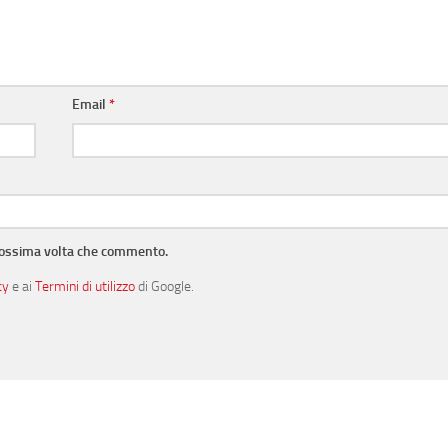
Email
*
prossima volta che commento.
cy
e ai
Termini di utilizzo
di Google.