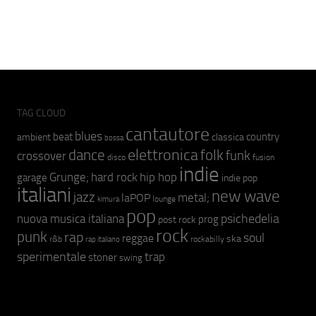
TAG CLOUD
cantautore
blues
beat
country
ambient
classica
bossa
elettronica
dance
folk
funk
crossover
fusion
disco
indie
hip hop
Grunge;
hard rock
garage
indie pop
italiani
new wave
jazz
metal;
laPOP
lounge
kimura
pop
psichedelia
nuova musica italiana
prog
post rock
rock
punk
rap
soul
reggae
ska
r&b
rockabilly
rap italiano
sperimentale
trap
stoner
swing