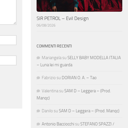
SIR PETROL – Evil Design
06/08/2026
COMMENTI RECENTI
Mariangela
su
SELLY BABY MODELLA ITALIA
– Luna lei mi guarda
Fabrizio
su
DORIAN O. A. – Tao
Valentina
su
SAM D – Leggera – (Prod.
Manqc)
Danilo
su
SAM D – Leggera – (Prod. Manqc)
Antonio Bacciocchi
su
STEFANO SPAZZI /