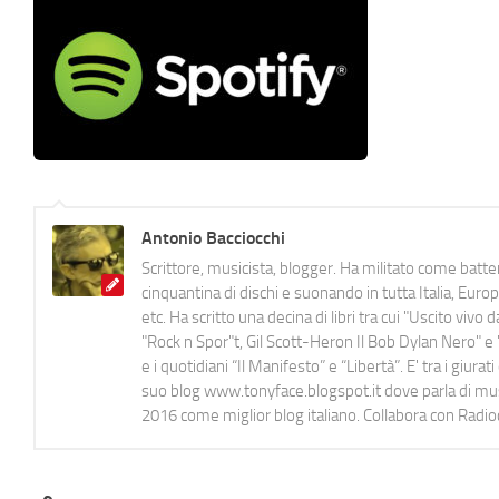
Antonio Bacciocchi
Scrittore, musicista, blogger. Ha militato come batter
cinquantina di dischi e suonando in tutta Italia, E
etc. Ha scritto una decina di libri tra cui "Uscito viv
"Rock n Spor"t, Gil Scott-Heron Il Bob Dylan Nero" e "
e i quotidiani “Il Manifesto” e “Libertà”. E' tra i gi
suo blog www.tonyface.blogspot.it dove parla di music
2016 come miglior blog italiano. Collabora con Radi