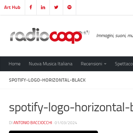
Art Hub
Salta al contenuto
Immagini, suoni, mus
Home
Nuova Musica Italiana
Recensioni
Spettacol
SPOTIFY-LOGO-HORIZONTAL-BLACK
spotify-logo-horizontal-
DI
ANTONIO BACCIOCCHI
·
01/03/2024