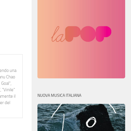
idendo una
Manu Chao
 Goal",
 "Vinile"
NUOVA MUSICA ITALIANA
namente il
er del