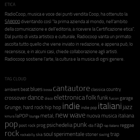
ETICA
RadioCoop, musica e voce dei punti vendita Coop, ha ottenuto la
SA8000
diventando così "la prima azienda al mondo, nell'ambito
della comunicazione e dell'editoria, a ricevere la Certificazione etica".
Dal punto di vista artistico e culturale, Radiocoop vanta un primato:
ascolta tutto quello che viene inviato in redazione, e appena può, lo
recensisce, e in alcuni casi, chiede collaborazione agli artisti.
Radiocoop sostiene l'arte, la cultura e la musica di ogni genere.
TAG CLOUD
cantautore
blues
beat
country
ambient
classica
bossa
elettronica
dance
folk
funk
crossover
garage
fusion
disco
indie
italiani
jazz
hip hop
Grunge;
hard rock
indie pop
new wave
metal;
nuova musica italiana
laPOP
lounge
kimura
pop
punk
rap
psichedelia
reggae
prog
post rock
r&b
rap italiano
rock
soul
sperimentale
trap
stoner
ska
swing
rockabilly