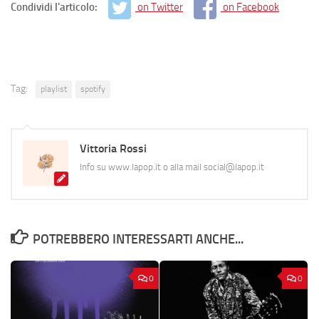
Condividi l'articolo:
on Twitter
on Facebook
Tag:
playlist
spotify
Vittoria Rossi
Info su www.lapop.it o alla mail social@lapop.it
POTREBBERO INTERESSARTI ANCHE...
0
0