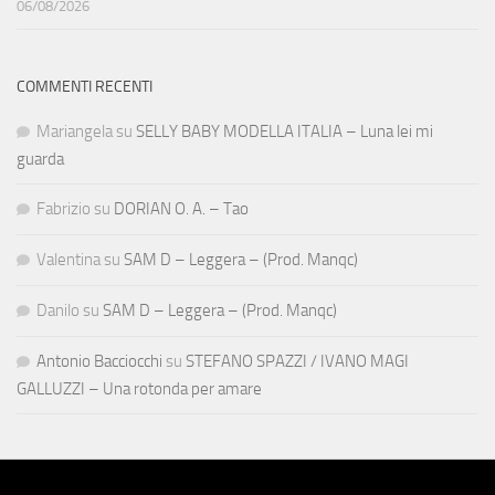
06/08/2026
COMMENTI RECENTI
Mariangela
su
SELLY BABY MODELLA ITALIA – Luna lei mi
guarda
Fabrizio
su
DORIAN O. A. – Tao
Valentina
su
SAM D – Leggera – (Prod. Manqc)
Danilo
su
SAM D – Leggera – (Prod. Manqc)
Antonio Bacciocchi
su
STEFANO SPAZZI / IVANO MAGI
GALLUZZI – Una rotonda per amare