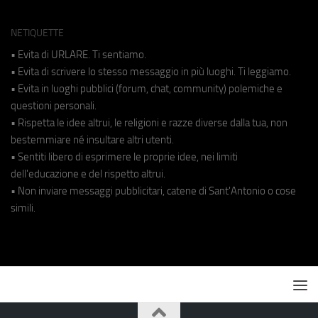
NETIQUETTE
• Evita di URLARE. Ti sentiamo.
• Evita di scrivere lo stesso messaggio in più luoghi. Ti leggiamo.
• Evita in luoghi pubblici (forum, chat, community) polemiche e
questioni personali.
• Rispetta le idee altrui, le religioni e razze diverse dalla tua, non
bestemmiare né insultare altri utenti.
• Sentiti libero di esprimere le proprie idee, nei limiti
dell'educazione e del rispetto altrui.
• Non inviare messaggi pubblicitari, catene di Sant'Antonio o cose
simili.