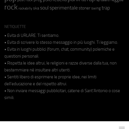
rap italiano
rock
soul
sperimentale
trap
stoner
ska
swing
rockabilly
NETIQUETTE
• Evita di URLARE. Ti sentiamo.
• Evita di scrivere lo stesso messaggio in più luoghi. Ti leggiamo.
• Evita in luoghi pubblici (forum, chat, community) polemiche e
questioni personali.
• Rispetta le idee altrui, le religioni e razze diverse dalla tua, non
bestemmiare né insultare altri utenti.
• Sentiti libero di esprimere le proprie idee, nei limiti
dell'educazione e del rispetto altrui.
• Non inviare messaggi pubblicitari, catene di Sant'Antonio o cose
simili.