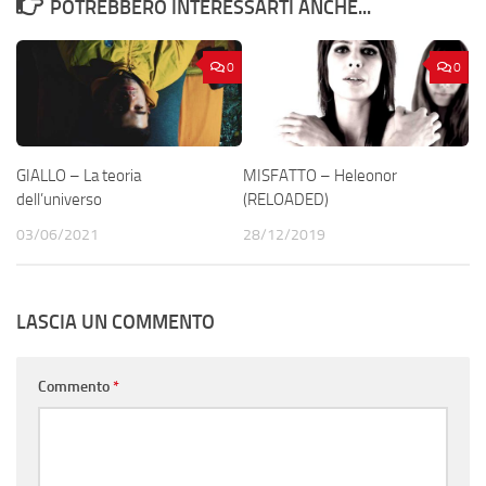
POTREBBERO INTERESSARTI ANCHE...
0
0
GIALLO – La teoria
MISFATTO – Heleonor
dell’universo
(RELOADED)
03/06/2021
28/12/2019
LASCIA UN COMMENTO
Commento
*