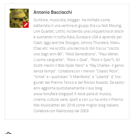
Antonio Bacciocchi
Scrittore, musicista, blogger. Ha militato come
batterista in una ventina di gruppi (tra cui Not Moving,
Link Quartet, Lilith), incidendo una cinquantina di dischi
e suonando in tutta Italia, Europa e USA e aprendo per
Clash, Iggy and the Stooges, Johnny Thunders, Manu
Chao etc. Ha scritto una decina di libri tra cui "Uscito
vivo dagli anni 80", "Mod Generations", "Paul Weller,
L’uomo cangiante", "Rock n Goal", "Rock n Spor"t, Gil
Scott-Heron Il Bob Dylan Nero" e "Ray Charles- Il genio
senza tempo". Collabora con i mensili “Classic Rock”,
"Vinile" e i quotidiani “Il Manifesto” e “Libertà”. E' tra i
giurati del Premio Tenco e del Rockol Awards. Da sedici
anni aggiorna quotidianamente il suo blog
www.tonyface.blogspot.it dove parla di musica,
cinema, culture varie, sport e con cui ha vinto il Premio
Mei Musicletter del 2016 come miglior blog italiano.
Collabora con Radiocoop dal 2003.