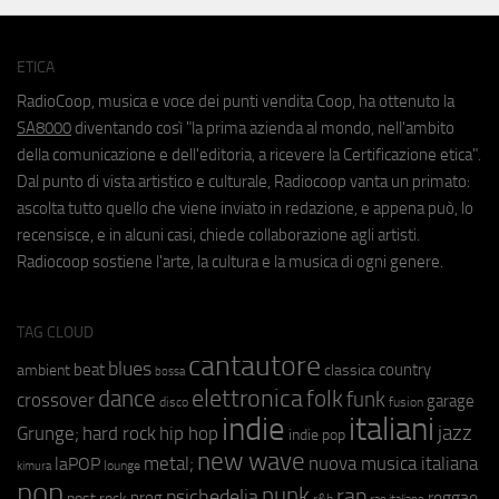
ETICA
RadioCoop, musica e voce dei punti vendita Coop, ha ottenuto la
SA8000
diventando così "la prima azienda al mondo, nell'ambito
della comunicazione e dell'editoria, a ricevere la Certificazione etica".
Dal punto di vista artistico e culturale, Radiocoop vanta un primato:
ascolta tutto quello che viene inviato in redazione, e appena può, lo
recensisce, e in alcuni casi, chiede collaborazione agli artisti.
Radiocoop sostiene l'arte, la cultura e la musica di ogni genere.
TAG CLOUD
cantautore
blues
beat
country
ambient
classica
bossa
elettronica
dance
folk
funk
crossover
garage
fusion
disco
indie
italiani
jazz
hip hop
Grunge;
hard rock
indie pop
new wave
metal;
nuova musica italiana
laPOP
lounge
kimura
pop
punk
rap
psichedelia
reggae
prog
post rock
r&b