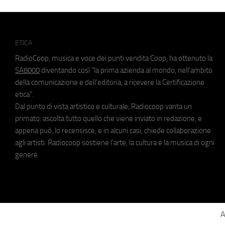
ETICA
RadioCoop, musica e voce dei punti vendita Coop, ha ottenuto la
SA8000
diventando così "la prima azienda al mondo, nell'ambito
della comunicazione e dell'editoria, a ricevere la Certificazione
etica".
Dal punto di vista artistico e culturale, Radiocoop vanta un
primato: ascolta tutto quello che viene inviato in redazione, e
appena può, lo recensisce, e in alcuni casi, chiede collaborazione
agli artisti. Radiocoop sostiene l'arte, la cultura e la musica di ogni
genere.
A