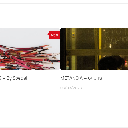
0
– By Special
METANOIA – 64018
03/03/2023