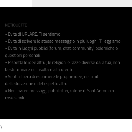
NETIQUETTE
• Evita di URLARE. Ti sentiamo.
• Evita di scrivere lo stesso messaggio in più luoghi. Ti leggiamo.
• Evita in luoghi pubblici (forum, chat, community) polemiche e
questioni personali.
• Rispetta le idee altrui, le religioni e razze diverse dalla tua, non
bestemmiare né insultare altri utenti.
• Sentiti libero di esprimere le proprie idee, nei limiti
dell'educazione e del rispetto altrui.
• Non inviare messaggi pubblicitari, catene di Sant'Antonio o
cose simili.
cy