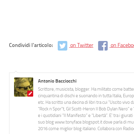
Condividi l'articolo:
on Twitter
on Facebo
Antonio Bacciocchi
Scrittore, musicista, blogger. Ha militato come batter
cinquantina di dischi e suonando in tutta Italia, E
etc. Ha scritto una decina di libri tra cui "Uscito viv
"Rock n Spor"t, Gil Scott-Heron Il Bob Dylan Nero" e "
e i quotidiani “Il Manifesto” e “Libertà”. E' tra i gi
suo blog www.tonyface.blogspot.it dove parla di music
2016 come miglior blog italiano. Collabora con Radi