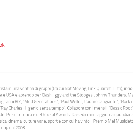
ok
ista in una ventina di gruppi (tra cui Not Moving, Link Quartet, Lilith), inc
uropa e USA e aprendo per Clash, Iggy and the Stooges, Johnny Thunders, 
o dagli anni 80", "Mod Generations", "Paul Weller, L’uomo cangiante", "Rock n
Ray Charles- Il genio senza tempo". Collabora con i mensili “Classic Rock”,
urati del Premio Tenco e del Rockol Awards. Da sedici anni aggiorna quotidia
a, cinema, culture varie, sport e con cui ha vinto il Premio Mei Musiclett
ocoop dal 2003.