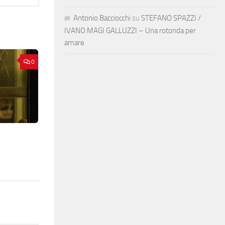
Antonio Bacciocchi
su
STEFANO SPAZZI /
IVANO MAGI GALLUZZI – Una rotonda per
amare
0