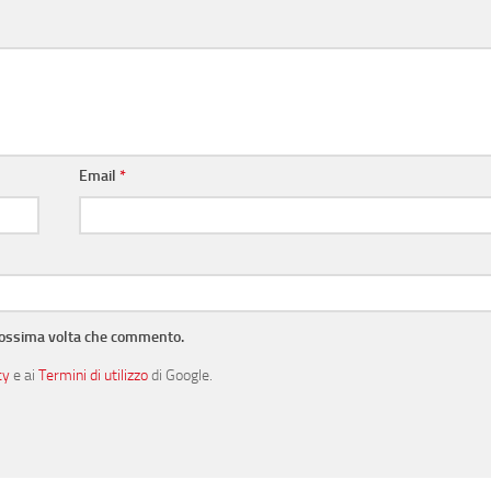
Email
*
prossima volta che commento.
cy
e ai
Termini di utilizzo
di Google.