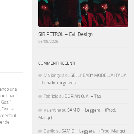
SIR PETROL – Evil Design
06/08/2026
COMMENTI RECENTI
Mariangela
su
SELLY BABY MODELLA ITALIA
– Luna lei mi guarda
idendo una
Manu Chao
Fabrizio
su
DORIAN O. A. – Tao
 Goal",
 "Vinile"
Valentina
su
SAM D – Leggera – (Prod.
namente il
Manqc)
er del
Danilo
su
SAM D – Leggera – (Prod. Manqc)