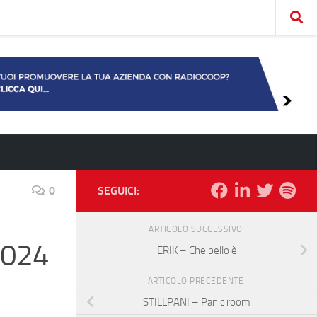
0
SEGUICI:
ARTICOLO SUCCESSIVO
 2024
ERIK – Che bello è
ARTICOLO PRECEDENTE
STILLPANI – Panic room