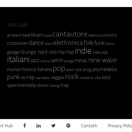
TAG CLOUD
cantautore
blues
beat
country
ambient
classica
bossa
elettronica
dance
folk
funk
crossover
fusion
disco
indie
hip hop
Grunge;
hard rock
garage
indie pop
italiani
new wave
jazz
metal;
laPOP
lounge
kimura
pop
psichedelia
nuova musica italiana
prog
post rock
rock
punk
rap
soul
reggae
ska
r&b
rockabilly
rap italiano
sperimentale
trap
stoner
swing
rt Hub
Contatti
Privacy Poli