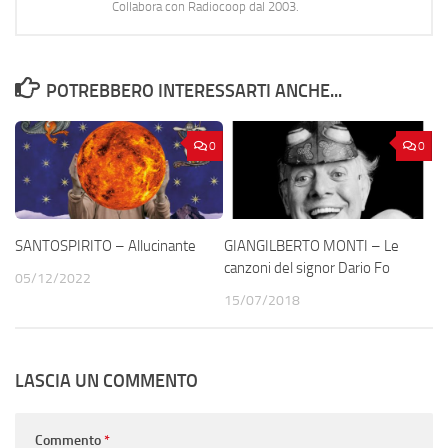
Collabora con Radiocoop dal 2003.
POTREBBERO INTERESSARTI ANCHE...
0
0
SANTOSPIRITO – Allucinante
GIANGILBERTO MONTI – Le
canzoni del signor Dario Fo
05/12/2022
15/07/2018
LASCIA UN COMMENTO
Commento
*