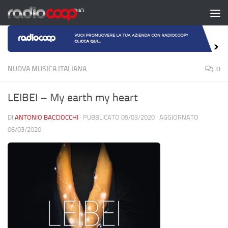
Salta al contenuto
NUOVA MUSICA ITALIANA
0
LEIBEI – My earth my heart
DI
ANTONIO BACCIOCCHI
· PUBBLICATO
09/03/2020
· AGGIORNATO
06/03/2020