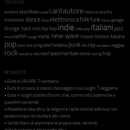
TAG CLOUD
cantautore
blues
beat
country
ambient
classica
bossa
elettronica
dance
folk
funk
crossover
garage
fusion
disco
indie
italiani
jazz
hip hop
Grunge;
hard rock
indie pop
new wave
metal;
nuova musica italiana
laPOP
lounge
kimura
pop
punk
rap
psichedelia
reggae
prog
post rock
r&b
rap italiano
rock
soul
sperimentale
trap
stoner
ska
swing
rockabilly
NETIQUETTE
• Evita di URLARE. Ti sentiamo.
• Evita di scrivere lo stesso messaggio in più luoghi. Ti leggiamo.
• Evita in luoghi pubblici (forum, chat, community) polemiche e
questioni personali.
• Rispetta le idee altrui, le religioni e razze diverse dalla tua, non
bestemmiare né insultare altri utenti.
• Sentiti libero di esprimere le proprie idee, nei limiti
dell'educazione e del rispetto altrui.