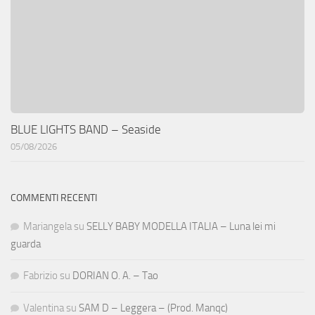
BLUE LIGHTS BAND – Seaside
05/08/2026
COMMENTI RECENTI
Mariangela
su
SELLY BABY MODELLA ITALIA – Luna lei mi
guarda
Fabrizio
su
DORIAN O. A. – Tao
Valentina
su
SAM D – Leggera – (Prod. Manqc)