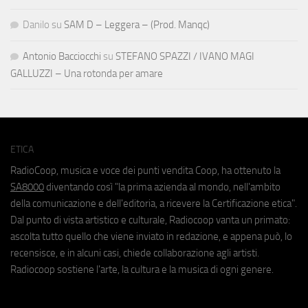
Danilo
su
SAM D – Leggera – (Prod. Manqc)
Antonio Bacciocchi
su
STEFANO SPAZZI / IVANO MAGI
GALLUZZI – Una rotonda per amare
ETICA
RadioCoop, musica e voce dei punti vendita Coop, ha ottenuto la
SA8000
diventando così "la prima azienda al mondo, nell'ambito
della comunicazione e dell'editoria, a ricevere la Certificazione etica".
Dal punto di vista artistico e culturale, Radiocoop vanta un primato:
ascolta tutto quello che viene inviato in redazione, e appena può, lo
recensisce, e in alcuni casi, chiede collaborazione agli artisti.
Radiocoop sostiene l'arte, la cultura e la musica di ogni genere.