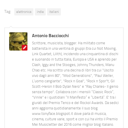
Tag:
elettronica
indie
italiani
Antonio Bacciocchi
Scrittore, musicista, blogger. Ha militato come
batterista in una ventina di gruppi (tra cui Not Moving,
Link Quartet, Lilith), incidendo una cinquantina di dischi
e suonando in tutta Italia, Europa e USA e aprendo per
Clash, Iggy and the Stooges, Johnny Thunders, Manu
Chao etc. Ha scritto una decina di libri tra cui "Uscito
vivo dagli anni 80", "Mod Generations", "Paul Weller,
L’uomo cangiante", "Rock n Goal", "Rock n Spor"t, Gil
Scott-Heron Il Bob Dylan Nero" e "Ray Charles- Il genio
senza tempo". Collabora con i mensili “Classic Rock”,
"Vinile" e i quotidiani “Il Manifesto” e “Libertà”. E' tra i
giurati del Premio Tenco e del Rockol Awards. Da sedici
anni aggiorna quotidianamente il suo blog
www.tonyface.blogspot.it dove parla di musica,
cinema, culture varie, sport e con cui ha vinto il Premio
Mei Musicletter del 2016 come miglior blog italiano.