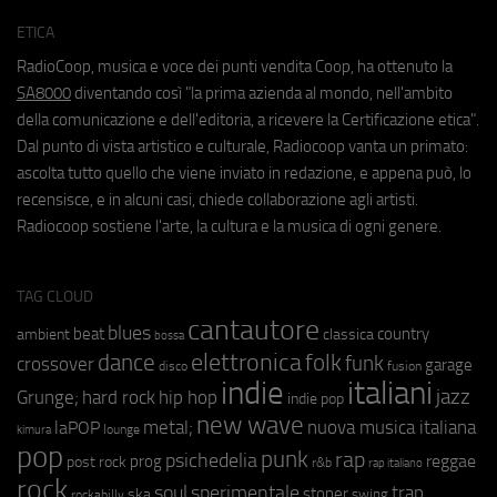
ETICA
RadioCoop, musica e voce dei punti vendita Coop, ha ottenuto la
SA8000
diventando così "la prima azienda al mondo, nell'ambito
della comunicazione e dell'editoria, a ricevere la Certificazione etica".
Dal punto di vista artistico e culturale, Radiocoop vanta un primato:
ascolta tutto quello che viene inviato in redazione, e appena può, lo
recensisce, e in alcuni casi, chiede collaborazione agli artisti.
Radiocoop sostiene l'arte, la cultura e la musica di ogni genere.
TAG CLOUD
cantautore
blues
beat
country
ambient
classica
bossa
elettronica
dance
folk
funk
crossover
garage
fusion
disco
indie
italiani
jazz
hip hop
Grunge;
hard rock
indie pop
new wave
metal;
nuova musica italiana
laPOP
lounge
kimura
pop
punk
rap
psichedelia
reggae
prog
post rock
r&b
rap italiano
rock
soul
sperimentale
trap
stoner
ska
swing
rockabilly