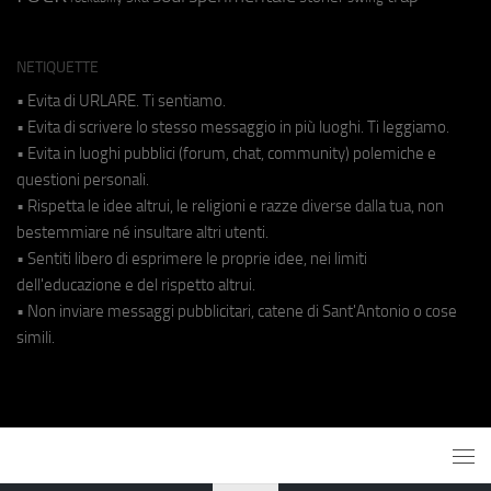
NETIQUETTE
• Evita di URLARE. Ti sentiamo.
• Evita di scrivere lo stesso messaggio in più luoghi. Ti leggiamo.
• Evita in luoghi pubblici (forum, chat, community) polemiche e
questioni personali.
• Rispetta le idee altrui, le religioni e razze diverse dalla tua, non
bestemmiare né insultare altri utenti.
• Sentiti libero di esprimere le proprie idee, nei limiti
dell'educazione e del rispetto altrui.
• Non inviare messaggi pubblicitari, catene di Sant'Antonio o cose
simili.