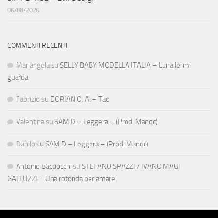
06/08/2026
COMMENTI RECENTI
Mariangela
su
SELLY BABY MODELLA ITALIA – Luna lei mi
guarda
Fabrizio
su
DORIAN O. A. – Tao
Valentina
su
SAM D – Leggera – (Prod. Manqc)
Danilo
su
SAM D – Leggera – (Prod. Manqc)
Antonio Bacciocchi
su
STEFANO SPAZZI / IVANO MAGI
GALLUZZI – Una rotonda per amare