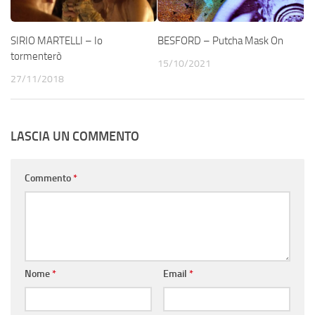
SIRIO MARTELLI – Io
BESFORD – Putcha Mask On
tormenterò
15/10/2021
27/11/2018
LASCIA UN COMMENTO
Commento
*
Nome
*
Email
*