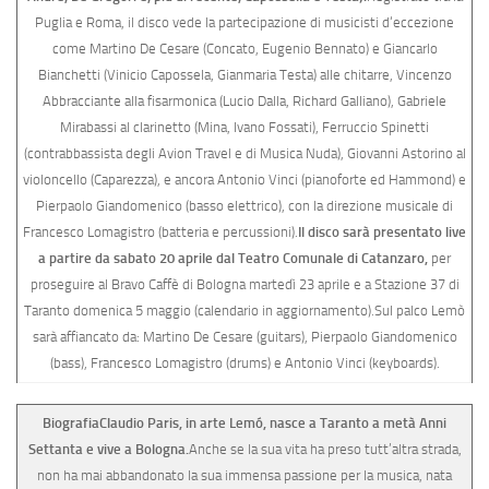
Puglia e Roma, il disco vede la partecipazione di musicisti d‘eccezione
come Martino De Cesare (Concato, Eugenio Bennato) e Giancarlo
Bianchetti (Vinicio Capossela, Gianmaria Testa) alle chitarre, Vincenzo
Abbracciante alla fisarmonica (Lucio Dalla, Richard Galliano), Gabriele
Mirabassi al clarinetto (Mina, Ivano Fossati), Ferruccio Spinetti
(contrabbassista degli Avion Travel e di Musica Nuda), Giovanni Astorino al
violoncello (Caparezza), e ancora Antonio Vinci (pianoforte ed Hammond) e
Pierpaolo Giandomenico (basso elettrico), con la direzione musicale di
Francesco Lomagistro (batteria e percussioni).
Il disco sarà presentato live
a partire da sabato 20 aprile dal Teatro Comunale di Catanzaro,
per
proseguire al Bravo Caffè di Bologna martedì 23 aprile e a Stazione 37 di
Taranto domenica 5 maggio (calendario in aggiornamento).Sul palco Lemò
sarà affiancato da: Martino De Cesare (guitars), Pierpaolo Giandomenico
(bass), Francesco Lomagistro (drums) e Antonio Vinci (keyboards).
Biografia
Claudio Paris, in arte Lemó, nasce a Taranto a metà Anni
Settanta e vive a Bologna.
Anche se la sua vita ha preso tutt’altra strada,
non ha mai abbandonato la sua immensa passione per la musica, nata