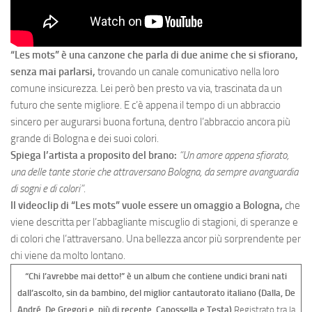
“Les mots” è una canzone che parla di due anime che si sfiorano,
senza mai parlarsi,
trovando un canale comunicativo nella loro
comune insicurezza. Lei però ben presto va via, trascinata da un
futuro che sente migliore. E c’è appena il tempo di un abbraccio
sincero per augurarsi buona fortuna, dentro l’abbraccio ancora più
grande di Bologna e dei suoi colori.
Spiega l’artista a proposito del brano:
“Un amore appena sfiorato,
una delle tante storie che attraversano Bologna, da sempre avanguardia
di sogni e di colori”
.
Il videoclip di “Les mots” vuole essere un omaggio a Bologna,
che
viene descritta per l’abbagliante miscuglio di stagioni, di speranze e
di colori che l’attraversano. Una bellezza ancor più sorprendente per
chi viene da molto lontano.
“Chi l’avrebbe mai detto!” è un album che contiene undici brani nati
dall’ascolto, sin da bambino, del miglior cantautorato italiano (Dalla, De
André, De Gregori e, più di recente, Capossella e Testa).
Registrato tra la