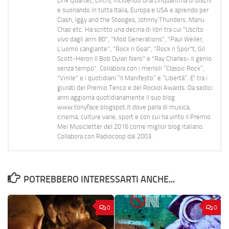
Link Quartet, Lilith), incidendo una cinquantina di dischi
e suonando in tutta Italia, Europa e USA e aprendo per
Clash, Iggy and the Stooges, Johnny Thunders, Manu
Chao etc. Ha scritto una decina di libri tra cui "Uscito
vivo dagli anni 80", "Mod Generations", "Paul Weller,
L’uomo cangiante", "Rock n Goal", "Rock n Spor"t, Gil
Scott-Heron Il Bob Dylan Nero" e "Ray Charles- Il genio
senza tempo". Collabora con i mensili “Classic Rock”,
"Vinile" e i quotidiani “Il Manifesto” e “Libertà”. E' tra i
giurati del Premio Tenco e del Rockol Awards. Da sedici
anni aggiorna quotidianamente il suo blog
www.tonyface.blogspot.it dove parla di musica,
cinema, culture varie, sport e con cui ha vinto il Premio
Mei Musicletter del 2016 come miglior blog italiano.
Collabora con Radiocoop dal 2003.
POTREBBERO INTERESSARTI ANCHE...
0
0