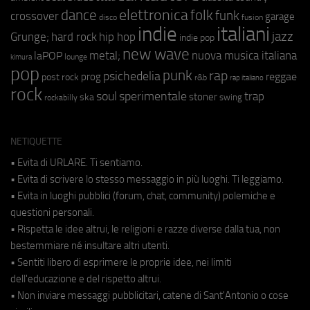
elettronica
dance
folk
funk
crossover
garage
fusion
disco
indie
italiani
jazz
hip hop
Grunge;
hard rock
indie pop
new wave
metal;
nuova musica italiana
laPOP
lounge
kimura
pop
punk
rap
psichedelia
reggae
prog
post rock
r&b
rap italiano
rock
soul
sperimentale
trap
stoner
ska
swing
rockabilly
NETIQUETTE
• Evita di URLARE. Ti sentiamo.
• Evita di scrivere lo stesso messaggio in più luoghi. Ti leggiamo.
• Evita in luoghi pubblici (forum, chat, community) polemiche e
questioni personali.
• Rispetta le idee altrui, le religioni e razze diverse dalla tua, non
bestemmiare né insultare altri utenti.
• Sentiti libero di esprimere le proprie idee, nei limiti
dell'educazione e del rispetto altrui.
• Non inviare messaggi pubblicitari, catene di Sant'Antonio o cose