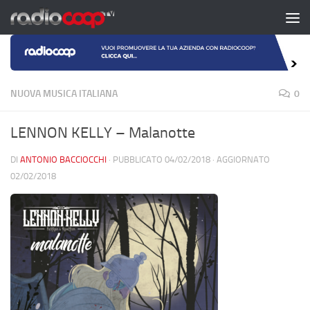
Salta al contenuto
NUOVA MUSICA ITALIANA
0
LENNON KELLY – Malanotte
DI
ANTONIO BACCIOCCHI
· PUBBLICATO
04/02/2018
· AGGIORNATO
02/02/2018