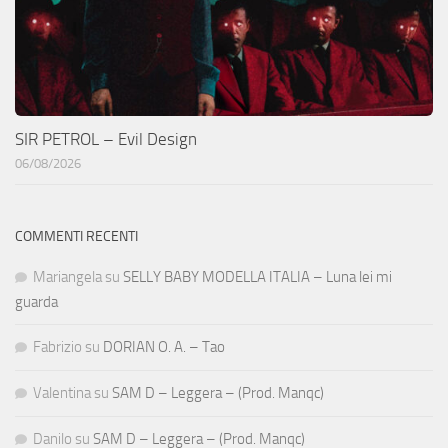
SIR PETROL – Evil Design
06/08/2026
COMMENTI RECENTI
Mariangela
su
SELLY BABY MODELLA ITALIA – Luna lei mi
guarda
Fabrizio
su
DORIAN O. A. – Tao
Valentina
su
SAM D – Leggera – (Prod. Manqc)
Danilo
su
SAM D – Leggera – (Prod. Manqc)