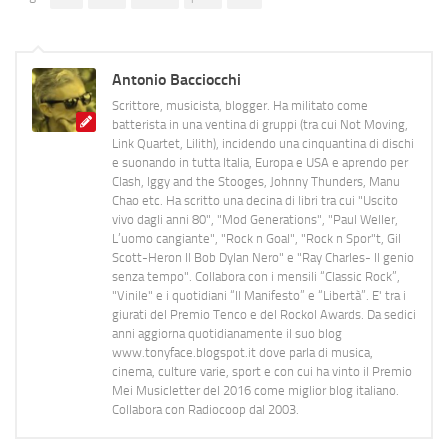
Antonio Bacciocchi
Scrittore, musicista, blogger. Ha militato come
batterista in una ventina di gruppi (tra cui Not Moving,
Link Quartet, Lilith), incidendo una cinquantina di dischi
e suonando in tutta Italia, Europa e USA e aprendo per
Clash, Iggy and the Stooges, Johnny Thunders, Manu
Chao etc. Ha scritto una decina di libri tra cui "Uscito
vivo dagli anni 80", "Mod Generations", "Paul Weller,
L’uomo cangiante", "Rock n Goal", "Rock n Spor"t, Gil
Scott-Heron Il Bob Dylan Nero" e "Ray Charles- Il genio
senza tempo". Collabora con i mensili “Classic Rock”,
"Vinile" e i quotidiani “Il Manifesto” e “Libertà”. E' tra i
giurati del Premio Tenco e del Rockol Awards. Da sedici
anni aggiorna quotidianamente il suo blog
www.tonyface.blogspot.it dove parla di musica,
cinema, culture varie, sport e con cui ha vinto il Premio
Mei Musicletter del 2016 come miglior blog italiano.
Collabora con Radiocoop dal 2003.