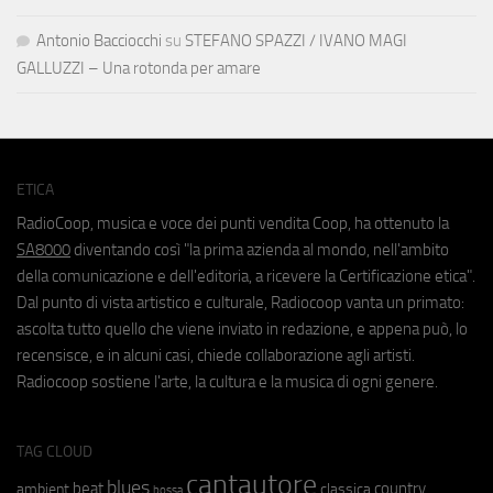
Antonio Bacciocchi
su
STEFANO SPAZZI / IVANO MAGI
GALLUZZI – Una rotonda per amare
ETICA
RadioCoop, musica e voce dei punti vendita Coop, ha ottenuto la
SA8000
diventando così "la prima azienda al mondo, nell'ambito
della comunicazione e dell'editoria, a ricevere la Certificazione etica".
Dal punto di vista artistico e culturale, Radiocoop vanta un primato:
ascolta tutto quello che viene inviato in redazione, e appena può, lo
recensisce, e in alcuni casi, chiede collaborazione agli artisti.
Radiocoop sostiene l'arte, la cultura e la musica di ogni genere.
TAG CLOUD
cantautore
blues
beat
country
ambient
classica
bossa