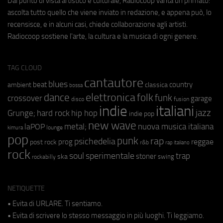
Dal punto di vista artistico e culturale, Radiocoop vanta un primato:
ascolta tutto quello che viene inviato in redazione, e appena può, lo
recensisce, e in alcuni casi, chiede collaborazione agli artisti.
Radiocoop sostiene l'arte, la cultura e la musica di ogni genere.
TAG CLOUD
cantautore
blues
beat
country
ambient
classica
bossa
elettronica
dance
folk
funk
crossover
garage
fusion
disco
indie
italiani
jazz
hip hop
Grunge;
hard rock
indie pop
new wave
metal;
nuova musica italiana
laPOP
lounge
kimura
pop
punk
rap
psichedelia
reggae
prog
post rock
r&b
rap italiano
rock
soul
sperimentale
trap
stoner
ska
swing
rockabilly
NETIQUETTE
• Evita di URLARE. Ti sentiamo.
• Evita di scrivere lo stesso messaggio in più luoghi. Ti leggiamo.