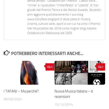
senza tempo". Collabora con i mensili “Classic Rock”,
"Vinile" e i quotidiani “Il Manifesto” e “Libertà”. E' tra i
giurati del Premio Tenco e del Rockol Awards. Da sedici
anni aggiorna quotidianamente il suo blog
www.tonyface.blogspot.it dove parla di musica,
cinema, culture varie, sport e con cui ha vinto il Premio
Mei Musicletter del 2016 come miglior blog italiano.
Collabora con Radiocoop dal 2003.
POTREBBERO INTERESSARTI ANCHE...
0
0
I TAFANI – Ma perché?
Nuova Musica Italiana – 6
recensioni
09/09/2024
15/12/2014