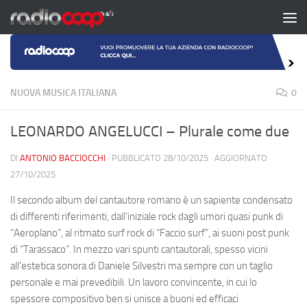
Salta al contenuto
NUOVA MUSICA ITALIANA
0
LEONARDO ANGELUCCI – Plurale come due
DI
ANTONIO BACCIOCCHI
· PUBBLICATO
28/10/2025
· AGGIORNATO
27/10/2025
Il secondo album del cantautore romano è un sapiente condensato
di differenti riferimenti, dall’iniziale rock dagli umori quasi punk di
“Aeroplano”, al ritmato surf rock di “Faccio surf”, ai suoni post punk
di “Tarassaco”. In mezzo vari spunti cantautorali, spesso vicini
all’estetica sonora di Daniele Silvestri ma sempre con un taglio
personale e mai prevedibili. Un lavoro convincente, in cui lo
spessore compositivo ben si unisce a buoni ed efficaci