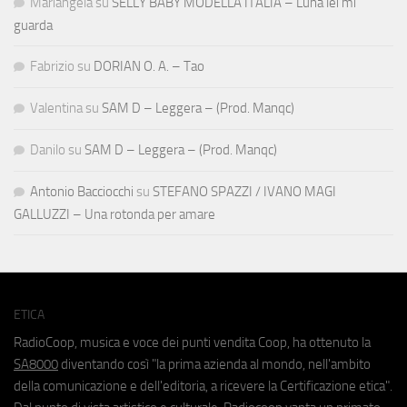
Mariangela
su
SELLY BABY MODELLA ITALIA – Luna lei mi
guarda
Fabrizio
su
DORIAN O. A. – Tao
Valentina
su
SAM D – Leggera – (Prod. Manqc)
Danilo
su
SAM D – Leggera – (Prod. Manqc)
Antonio Bacciocchi
su
STEFANO SPAZZI / IVANO MAGI
GALLUZZI – Una rotonda per amare
ETICA
RadioCoop, musica e voce dei punti vendita Coop, ha ottenuto la
SA8000
diventando così "la prima azienda al mondo, nell'ambito
della comunicazione e dell'editoria, a ricevere la Certificazione etica".