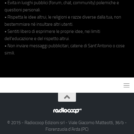
• Evita in luoghi pubblici (forum, chat, community) polemiche e
questioni personali.
• Rispetta le idee altrui, le religioni e razze diverse dalla tua, non
bestemmiare né insultare altri utenti.
• Sentiti libero di esprimere le proprie idee, nei limiti
dell'educazione e del rispetto altrui.
• Non inviare messaggi pubblicitari, catene di Sant'Antonio o cose
simili.
© 2015 - Radiocoop Edizioni srl - Viale Giacomo Matteotti, 36/b -
Fiorenzuola d'Arda (PC)