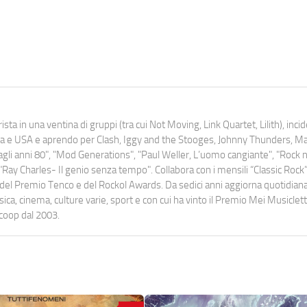
ista in una ventina di gruppi (tra cui Not Moving, Link Quartet, Lilith), inc
uropa e USA e aprendo per Clash, Iggy and the Stooges, Johnny Thunders, 
o dagli anni 80", "Mod Generations", "Paul Weller, L’uomo cangiante", "Rock n
Ray Charles- Il genio senza tempo". Collabora con i mensili “Classic Rock”,
urati del Premio Tenco e del Rockol Awards. Da sedici anni aggiorna quotidia
a, cinema, culture varie, sport e con cui ha vinto il Premio Mei Musiclett
ocoop dal 2003.