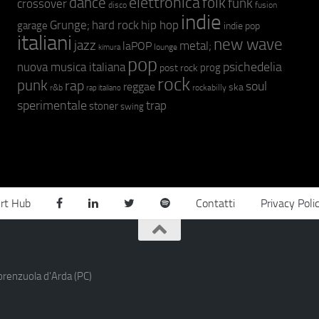
elettronica
dance
folk
funk
crossover
fusion
disco
indie
hip hop
Grunge;
hard rock
garage
indie pop
italiani
new wave
jazz
metal;
laPOP
lounge
kimura
pop
psichedelia
nuova musica italiana
prog
post rock
rock
punk
rap
soul
reggae
ska
r&b
rockabilly
rap italiano
sperimentale
trap
stoner
swing
rt Hub
Contatti
Privacy Poli
orenzuola d'Arda (PC)