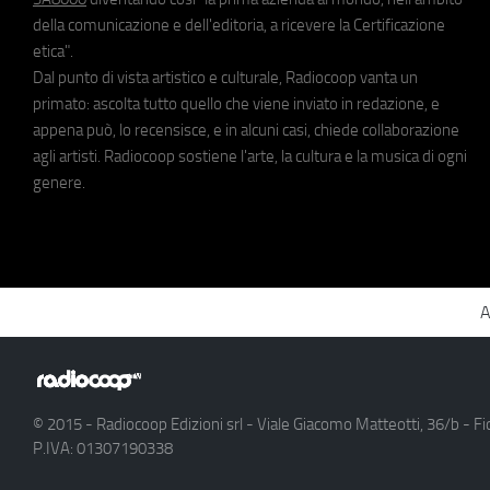
della comunicazione e dell'editoria, a ricevere la Certificazione
etica".
Dal punto di vista artistico e culturale, Radiocoop vanta un
primato: ascolta tutto quello che viene inviato in redazione, e
appena può, lo recensisce, e in alcuni casi, chiede collaborazione
agli artisti. Radiocoop sostiene l'arte, la cultura e la musica di ogni
genere.
A
© 2015 - Radiocoop Edizioni srl - Viale Giacomo Matteotti, 36/b - Fi
P.IVA: 01307190338