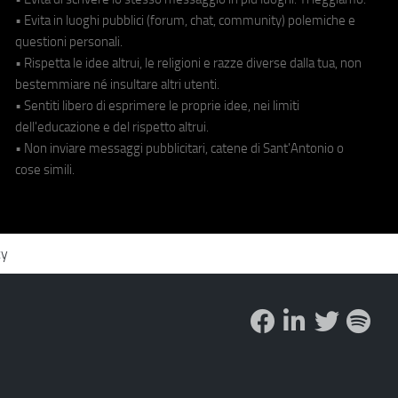
• Evita in luoghi pubblici (forum, chat, community) polemiche e
questioni personali.
• Rispetta le idee altrui, le religioni e razze diverse dalla tua, non
bestemmiare né insultare altri utenti.
• Sentiti libero di esprimere le proprie idee, nei limiti
dell'educazione e del rispetto altrui.
• Non inviare messaggi pubblicitari, catene di Sant'Antonio o
cose simili.
cy