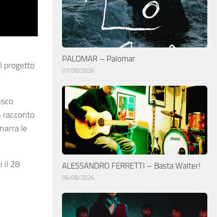
PALOMAR – Palomar
l progetto
07/08/2026
isco
un racconto
narra le
 il 28
ALESSANDRO FERRETTI – Basta Walter!
06/08/2026