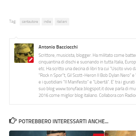
Tag:
cantautore
indie
italiani
Antonio Bacciocchi
Scrittore, musicista, blogger. Ha militato come batter
cinquantina di dischi e suonando in tutta Italia, E
etc. Ha scritto una decina di libri tra cui "Uscito viv
"Rock n Spor"t, Gil Scott-Heron Il Bob Dylan Nero" e "
e i quotidiani “Il Manifesto” e “Libertà”. E' tra i gi
suo blog www.tonyface.blogspot.it dove parla di music
2016 come miglior blog italiano. Collabora con Radi
POTREBBERO INTERESSARTI ANCHE...