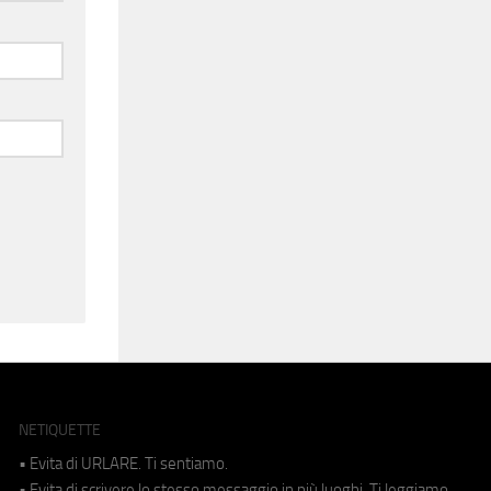
NETIQUETTE
• Evita di URLARE. Ti sentiamo.
• Evita di scrivere lo stesso messaggio in più luoghi. Ti leggiamo.