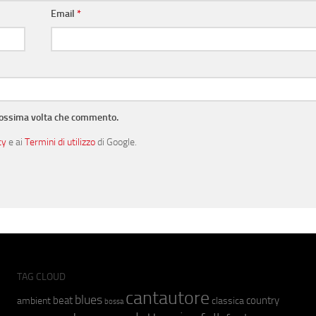
Email
*
prossima volta che commento.
cy
e ai
Termini di utilizzo
di Google.
TAG CLOUD
cantautore
blues
beat
country
ambient
classica
bossa