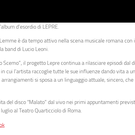
ll’album d’esordio di LEPRE.
o Lemme è da tempo attivo nella scena musicale romana con i
la band di Lucio Leoni.
o Scemo”, il progetto Lepre continua a rilasciare episodi dal d
in cui l’artista raccoglie tutte le sue influenze dando vita a 
i arrangiamenti si sposa a un linguaggio attuale, sincero, che 
a del disco “Malato” dal vivo nei primi appuntamenti previsti
luglio al Teatro Quarticciolo di Roma.
ok