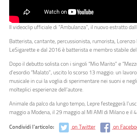
Il videoclip ufficiale di “Ambulanza”, il nuovo estratto da
Batterista, cantante, percussionista, rumorista, Lorenz
LeSigarette e dal 2016 è batterista e membro stabile del
Dopo il debutto solista con i singoli “Mio Marito” e “Mezz
d’esordio “Malato”, uscito lo scorso 13 maggio: un lavoro 
musicale in cui la voglia di sperimentare nei suoni e negl
molteplici esperienze dell’autore.
Animale da palco da lungo tempo, Lepre festeggerà l’uscit
maggio a Modena, il 29 maggio al MI AMI di Milano e il 4 
Condividi l'articolo:
on Twitter
on Facebo