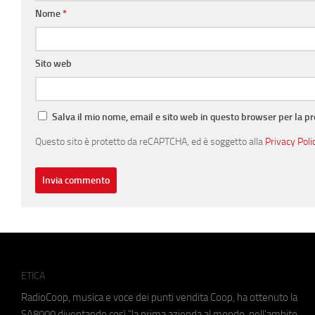
Nome
*
Sito web
Salva il mio nome, email e sito web in questo browser per la 
Questo sito è protetto da reCAPTCHA, ed è soggetto alla
Privacy Poli
ETICA
RadioCoop, musica e voce dei punti vendita Coop, ha ottenuto la
SA8000
diventando così "la prima azienda al mondo, nell'ambito