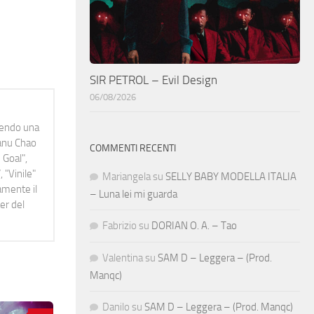
SIR PETROL – Evil Design
06/08/2026
idendo una
Manu Chao
COMMENTI RECENTI
 Goal",
 "Vinile"
Mariangela
su
SELLY BABY MODELLA ITALIA
namente il
– Luna lei mi guarda
er del
Fabrizio
su
DORIAN O. A. – Tao
Valentina
su
SAM D – Leggera – (Prod.
Manqc)
Danilo
su
SAM D – Leggera – (Prod. Manqc)