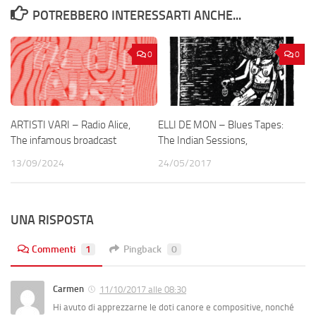
POTREBBERO INTERESSARTI ANCHE...
0
0
ARTISTI VARI – Radio Alice,
ELLI DE MON – Blues Tapes:
The infamous broadcast
The Indian Sessions,
13/09/2024
24/05/2017
UNA RISPOSTA
Commenti
1
Pingback
0
Carmen
11/10/2017 alle 08:30
Hi avuto di apprezzarne le doti canore e compositive, nonché