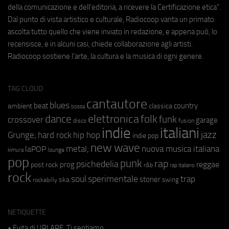
della comunicazione e dell'editoria, a ricevere la Certificazione etica".
Dal punto di vista artistico e culturale, Radiocoop vanta un primato:
ascolta tutto quello che viene inviato in redazione, e appena può, lo
recensisce, e in alcuni casi, chiede collaborazione agli artisti.
Radiocoop sostiene l'arte, la cultura e la musica di ogni genere.
TAG CLOUD
cantautore
blues
beat
country
ambient
classica
bossa
elettronica
dance
folk
funk
crossover
garage
fusion
disco
indie
italiani
jazz
hip hop
Grunge;
hard rock
indie pop
new wave
metal;
nuova musica italiana
laPOP
lounge
kimura
pop
punk
rap
psichedelia
reggae
prog
post rock
r&b
rap italiano
rock
soul
sperimentale
trap
stoner
ska
swing
rockabilly
NETIQUETTE
• Evita di URLARE. Ti sentiamo.