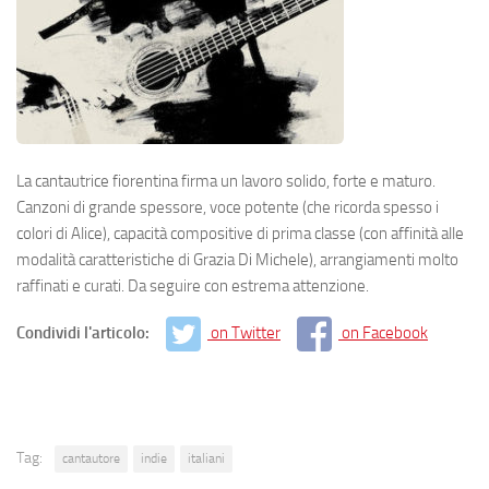
La cantautrice fiorentina firma un lavoro solido, forte e maturo.
Canzoni di grande spessore, voce potente (che ricorda spesso i
colori di Alice), capacità compositive di prima classe (con affinità alle
modalità caratteristiche di Grazia Di Michele), arrangiamenti molto
raffinati e curati. Da seguire con estrema attenzione.
Condividi l'articolo:
on Twitter
on Facebook
Tag:
cantautore
indie
italiani