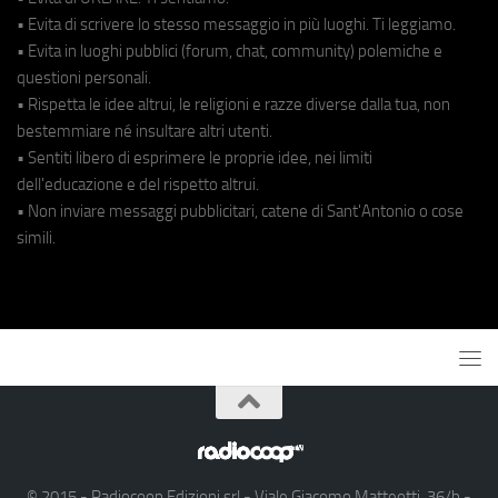
• Evita di scrivere lo stesso messaggio in più luoghi. Ti leggiamo.
• Evita in luoghi pubblici (forum, chat, community) polemiche e
questioni personali.
• Rispetta le idee altrui, le religioni e razze diverse dalla tua, non
bestemmiare né insultare altri utenti.
• Sentiti libero di esprimere le proprie idee, nei limiti
dell'educazione e del rispetto altrui.
• Non inviare messaggi pubblicitari, catene di Sant'Antonio o cose
simili.
© 2015 - Radiocoop Edizioni srl - Viale Giacomo Matteotti, 36/b -