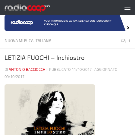
Salta al contenuto
NUOVA MUSICA ITALIANA
1
LETIZIA FUOCHI – Inchiostro
DI
ANTONIO BACCIOCCHI
· PUBBLICATO
11/10/2017
· AGGIORNATO
09/10/2017