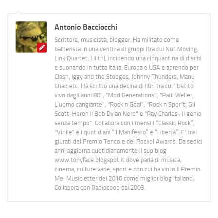
Antonio Bacciocchi
Scrittore, musicista, blogger. Ha militato come
batterista in una ventina di gruppi (tra cui Not Moving,
Link Quartet, Lilith), incidendo una cinquantina di dischi
e suonando in tutta Italia, Europa e USA e aprendo per
Clash, Iggy and the Stooges, Johnny Thunders, Manu
Chao etc. Ha scritto una decina di libri tra cui "Uscito
vivo dagli anni 80", "Mod Generations", "Paul Weller,
L’uomo cangiante", "Rock n Goal", "Rock n Spor"t, Gil
Scott-Heron Il Bob Dylan Nero" e "Ray Charles- Il genio
senza tempo". Collabora con i mensili “Classic Rock”,
"Vinile" e i quotidiani “Il Manifesto” e “Libertà”. E' tra i
giurati del Premio Tenco e del Rockol Awards. Da sedici
anni aggiorna quotidianamente il suo blog
www.tonyface.blogspot.it dove parla di musica,
cinema, culture varie, sport e con cui ha vinto il Premio
Mei Musicletter del 2016 come miglior blog italiano.
Collabora con Radiocoop dal 2003.