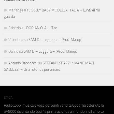
Mariangela
su
SELLY BABY MODELLA ITALIA – Luna lei mi
guarda
Fabrizio
su
DORIAN O. A. – Tao
Valentina
su
SAM D – Leggera – (Prod. Manqc)
Danilo
su
SAM D – Leggera – (Prod. Manqc)
Antonio Bacciocchi
su
STEFANO SPAZZI / IVANO MAGI
GALLUZZI – Una rotonda per amare
ETICA
RadioCoop, musica e voce dei punti vendita Coop, ha ottenuto la
SA8000
diventando così "la prima azienda al mondo, nell'ambito