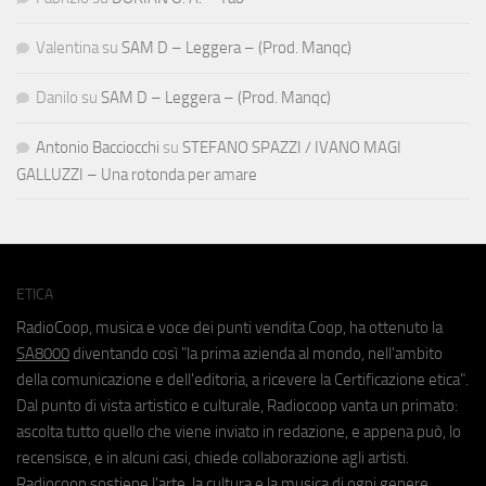
Valentina
su
SAM D – Leggera – (Prod. Manqc)
Danilo
su
SAM D – Leggera – (Prod. Manqc)
Antonio Bacciocchi
su
STEFANO SPAZZI / IVANO MAGI
GALLUZZI – Una rotonda per amare
ETICA
RadioCoop, musica e voce dei punti vendita Coop, ha ottenuto la
SA8000
diventando così "la prima azienda al mondo, nell'ambito
della comunicazione e dell'editoria, a ricevere la Certificazione etica".
Dal punto di vista artistico e culturale, Radiocoop vanta un primato:
ascolta tutto quello che viene inviato in redazione, e appena può, lo
recensisce, e in alcuni casi, chiede collaborazione agli artisti.
Radiocoop sostiene l'arte, la cultura e la musica di ogni genere.