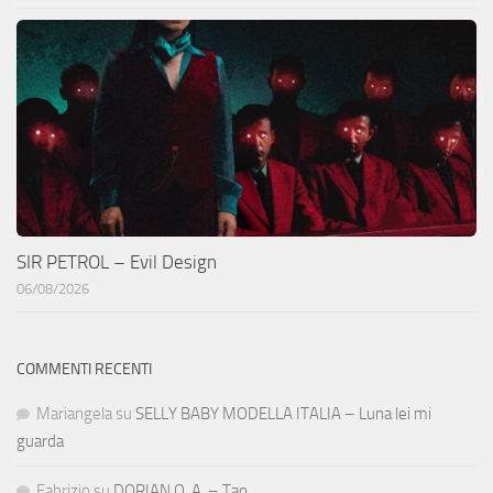
SIR PETROL – Evil Design
06/08/2026
COMMENTI RECENTI
Mariangela
su
SELLY BABY MODELLA ITALIA – Luna lei mi
guarda
Fabrizio
su
DORIAN O. A. – Tao