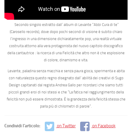
Secondo singolo estratto dall’ album di Levante “
Abbi Cura di te
”
(
Carosello records
), dove dopo pochi secondi di visione è subito chiaro
l’ingresso in una dimensione dichiaratamente pop, una realtà virtuale
costruita attorno alla vera protagonista del nuovo capitolo discografico
della cantautrice : la ricerca di una Felicità che altro non è che esplosione
di colore, dinamismo e vita.
Levante, paladina senza macchia e senza paura gioca, sperimenta e abita
con naturalezza questo regno disegnato dall’ abilità dei creativi di
Sugo
Design
capitanati dal regista Andrea Gallo per ricordarci che siamo tutti
piccoli grandi eroi di noi stessi e che
“La fatica nel raggiungimento della
felicità non può essere dimostrata. È la grandezza della felicità stessa che
parla più di chilometri di parole”
.
Condividi l'articolo:
on Twitter
on Facebook