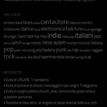
TAG CLOUD
cantautore
blues
beat
country
ambient
classica
bossa
elettronica
dance
folk
funk
crossover
garage
fusion
disco
indie
italiani
jazz
hip hop
Grunge;
hard rock
indie pop
new wave
metal;
nuova musica italiana
laPOP
lounge
kimura
pop
punk
rap
psichedelia
reggae
prog
post rock
r&b
rap italiano
rock
soul
sperimentale
trap
stoner
ska
swing
rockabilly
NETIQUETTE
• Evita di URLARE. Ti sentiamo.
• Evita di scrivere lo stesso messaggio in più luoghi. Ti leggiamo.
• Evita in luoghi pubblici (forum, chat, community) polemiche e
questioni personali.
• Rispetta le idee altrui, le religioni e razze diverse dalla tua, non