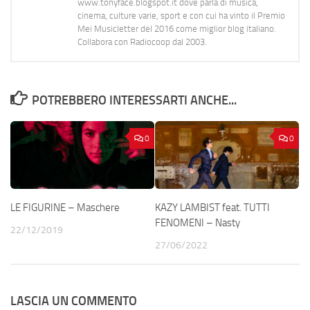
www.tonyface.blogspot.it dove parla di musica,
cinema, culture varie, sport e con cui ha vinto il Premio
Mei Musicletter del 2016 come miglior blog italiano.
Collabora con Radiocoop dal 2003.
POTREBBERO INTERESSARTI ANCHE...
0
0
LE FIGURINE – Maschere
KAZY LAMBIST feat. TUTTI
FENOMENI – Nasty
22/12/2019
27/06/2022
LASCIA UN COMMENTO