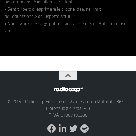
bestemmiare né insultare altri utenti.
• Sentiti libero di esprimere le proprie idee, nei limiti
dell'educazione e del rispetto altrui.
• Non inviare messaggi pubblicitari, catene di Sant'Antonio o cose
simili.
© 2015 - Radiocoop Edizioni srl - Viale Giacomo Matteotti, 36/b -
Fiorenzuola d'Arda (PC)
P.IVA: 01307190338