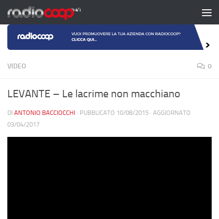
Salta al contenuto
VIDEO
0
LEVANTE – Le lacrime non macchiano
DI
ANTONIO BACCIOCCHI
· PUBBLICATO
10/08/2015
· AGGIORNATO
03/04/2017