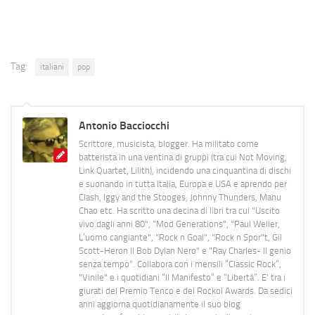
Tag:
italiani
pop
Antonio Bacciocchi
Scrittore, musicista, blogger. Ha militato come
batterista in una ventina di gruppi (tra cui Not Moving,
Link Quartet, Lilith), incidendo una cinquantina di dischi
e suonando in tutta Italia, Europa e USA e aprendo per
Clash, Iggy and the Stooges, Johnny Thunders, Manu
Chao etc. Ha scritto una decina di libri tra cui "Uscito
vivo dagli anni 80", "Mod Generations", "Paul Weller,
L’uomo cangiante", "Rock n Goal", "Rock n Spor"t, Gil
Scott-Heron Il Bob Dylan Nero" e "Ray Charles- Il genio
senza tempo". Collabora con i mensili “Classic Rock”,
"Vinile" e i quotidiani “Il Manifesto” e “Libertà”. E' tra i
giurati del Premio Tenco e del Rockol Awards. Da sedici
anni aggiorna quotidianamente il suo blog