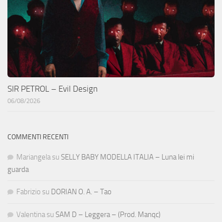
SIR PETROL – Evil Design
06/08/2026
COMMENTI RECENTI
Mariangela
su
SELLY BABY MODELLA ITALIA – Luna lei mi
guarda
Fabrizio
su
DORIAN O. A. – Tao
Valentina
su
SAM D – Leggera – (Prod. Manqc)