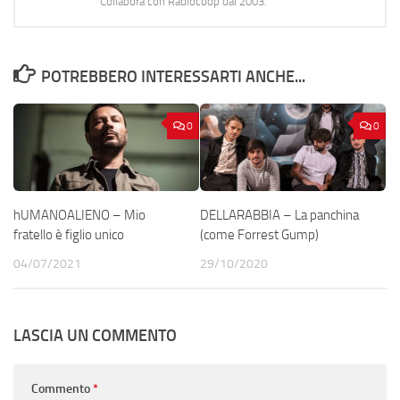
Collabora con Radiocoop dal 2003.
POTREBBERO INTERESSARTI ANCHE...
0
0
hUMANOALIENO – Mio
DELLARABBIA – La panchina
fratello è figlio unico
(come Forrest Gump)
04/07/2021
29/10/2020
LASCIA UN COMMENTO
Commento
*