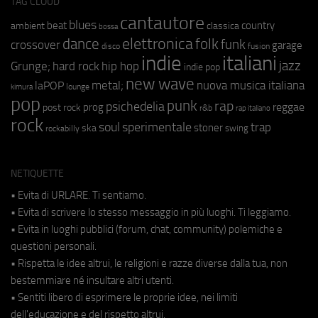
TAG CLOUD
cantautore
blues
beat
country
ambient
classica
bossa
elettronica
dance
folk
funk
crossover
garage
fusion
disco
indie
italiani
jazz
hip hop
Grunge;
hard rock
indie pop
new wave
metal;
nuova musica italiana
laPOP
lounge
kimura
pop
punk
rap
psichedelia
reggae
prog
post rock
r&b
rap italiano
rock
soul
sperimentale
trap
stoner
ska
swing
rockabilly
NETIQUETTE
• Evita di URLARE. Ti sentiamo.
• Evita di scrivere lo stesso messaggio in più luoghi. Ti leggiamo.
• Evita in luoghi pubblici (forum, chat, community) polemiche e
questioni personali.
• Rispetta le idee altrui, le religioni e razze diverse dalla tua, non
bestemmiare né insultare altri utenti.
• Sentiti libero di esprimere le proprie idee, nei limiti
dell'educazione e del rispetto altrui.