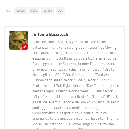
Tag:
dance
indie
italiani
pop
Antonio Bacciocchi
Scrittore, musicista, blogger. Ha militato come
batterista in una ventina di gruppi (tra cui Not Moving,
Link Quartet, Lilith), incidendo una cinquantina di dischi
e suonando in tutta Italia, Europa e USA e aprendo per
Clash, Iggy and the Stooges, Johnny Thunders, Manu
Chao etc. Ha scritto una decina di libri tra cui "Uscito
vivo dagli anni 80", "Mod Generations", "Paul Weller,
L’uomo cangiante", "Rock n Goal", "Rock n Spor"t, Gil
Scott-Heron Il Bob Dylan Nero" e "Ray Charles- Il genio
senza tempo". Collabora con i mensili “Classic Rock”,
"Vinile" e i quotidiani “Il Manifesto” e “Libertà”. E' tra i
giurati del Premio Tenco e del Rockol Awards. Da sedici
anni aggiorna quotidianamente il suo blog
www.tonyface.blogspot.it dove parla di musica,
cinema, culture varie, sport e con cui ha vinto il Premio
Mei Musicletter del 2016 come miglior blog italiano.