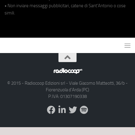
• Non inviare messaggi pubblicitari, catene di Sant'Antonio o cose
simili.
© 2015 - Radiocoop Edizioni srl - Viale Giacomo Matteotti, 36/b -
Fiorenzuola d'Arda (PC)
P.IVA: 01307190338