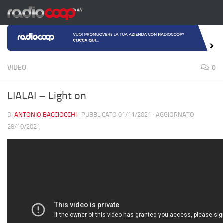
Salta al contenuto
VIDEO
0
LIALAI – Light on
DI
ANTONIO BACCIOCCHI
· PUBBLICATO
01/11/2021
· AGGIORNATO
28/10/2021