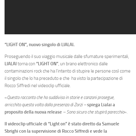
“LIGHT ON”, nuovo singolo di LIALAI.
Proseguendo il suo viaggio musicale dalle sfumature sperimentali,
LIALAI
torna con
“LIGHT ON”
, un brano elettronico dalle
contaminazioni rock che ha l’intento di stupire le persone così come
il singolo che lo ha preceduto e che ha visto la partecipazione di
Rocco Siffredi nel videoclip ufficiale.
«
Questo racconto che ho suddiviso in storie e canzoni prosegue,
arricchito questa volta dalla presenza di Zorzi –
spiega Lialai a
proposito della nuova release
– Sono sicuro che stupirà parecchio
».
Il videoclip ufficiale di “Light on” è stato diretto da Samuele
Sbrighi con la supervisione di Rocco Siffredi e vede la