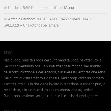
Danilo
su
SAM D – Leggera – (Prod. Manqc)
Antonio Bacciocchi
su
STEFANO SPAZZI / IVANO MAGI
GALLUZZI – Una rotonda per amare
ETICA
RadioCoop, musica e voce dei punti vendita Coop, ha ottenuto la
SA8000
diventando così "la prima azienda al mondo, nell'ambito
della comunicazione e dell'editoria, a ricevere la Certificazione etica".
Dal punto di vista artistico e culturale, Radiocoop vanta un primato:
ascolta tutto quello che viene inviato in redazione, e appena può, lo
recensisce, e in alcuni casi, chiede collaborazione agli artisti.
Radiocoop sostiene l'arte, la cultura e la musica di ogni genere.