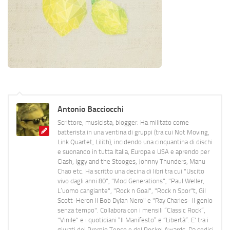
Antonio Bacciocchi
Scrittore, musicista, blogger. Ha militato come
batterista in una ventina di gruppi (tra cui Not Moving,
Link Quartet, Lilith), incidendo una cinquantina di dischi
e suonando in tutta Italia, Europa e USA e aprendo per
Clash, Iggy and the Stooges, Johnny Thunders, Manu
Chao etc. Ha scritto una decina di libri tra cui "Uscito
vivo dagli anni 80", "Mod Generations", "Paul Weller,
L’uomo cangiante", "Rock n Goal", "Rock n Spor"t, Gil
Scott-Heron Il Bob Dylan Nero" e "Ray Charles- Il genio
senza tempo". Collabora con i mensili “Classic Rock”,
"Vinile" e i quotidiani “Il Manifesto” e “Libertà”. E' tra i
giurati del Premio Tenco e del Rockol Awards. Da sedici