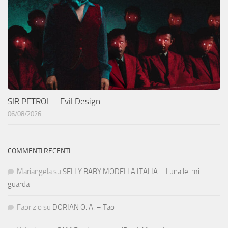
SIR PETROL – Evil Design
06/08/2026
COMMENTI RECENTI
Mariangela
su
SELLY BABY MODELLA ITALIA – Luna lei mi
guarda
Fabrizio
su
DORIAN O. A. – Tao