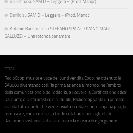
Valentina
su
SAM D – Leggera – (Prod. Manqc)
Danilo
su
SAM D – Leggera – (Prod. Manqc)
Antonio Bacciocchi
su
STEFANO SPAZZI / IVANO MAGI
GALLUZZI – Una rotonda per amare
ETICA
RadioCoop, musica e voce dei punti vendita Coop, ha ottenuto la
SA8000
diventando così "la prima azienda al mondo, nell'ambito
della comunicazione e dell'editoria, a ricevere la Certificazione etica".
Dal punto di vista artistico e culturale, Radiocoop vanta un primato:
ascolta tutto quello che viene inviato in redazione, e appena può, lo
recensisce, e in alcuni casi, chiede collaborazione agli artisti.
Radiocoop sostiene l'arte, la cultura e la musica di ogni genere.