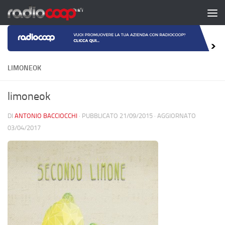
Salta al contenuto
LIMONEOK
limoneok
DI
ANTONIO BACCIOCCHI
· PUBBLICATO
21/09/2015
· AGGIORNATO
03/04/2017