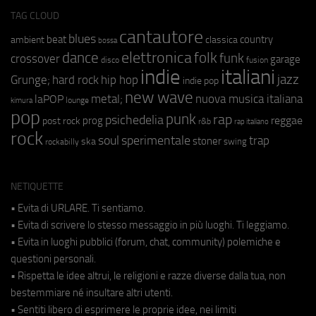
TAG CLOUD
cantautore
blues
beat
country
ambient
classica
bossa
elettronica
dance
folk
funk
crossover
garage
fusion
disco
indie
italiani
jazz
hip hop
Grunge;
hard rock
indie pop
new wave
metal;
nuova musica italiana
laPOP
lounge
kimura
pop
punk
rap
psichedelia
reggae
prog
post rock
r&b
rap italiano
rock
soul
sperimentale
trap
stoner
ska
swing
rockabilly
NETIQUETTE
• Evita di URLARE. Ti sentiamo.
• Evita di scrivere lo stesso messaggio in più luoghi. Ti leggiamo.
• Evita in luoghi pubblici (forum, chat, community) polemiche e
questioni personali.
• Rispetta le idee altrui, le religioni e razze diverse dalla tua, non
bestemmiare né insultare altri utenti.
• Sentiti libero di esprimere le proprie idee, nei limiti