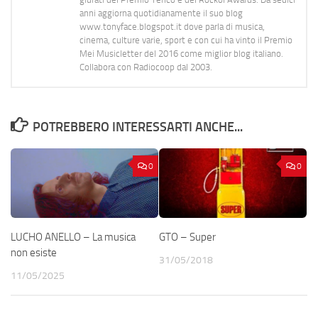
anni aggiorna quotidianamente il suo blog
www.tonyface.blogspot.it dove parla di musica,
cinema, culture varie, sport e con cui ha vinto il Premio
Mei Musicletter del 2016 come miglior blog italiano.
Collabora con Radiocoop dal 2003.
POTREBBERO INTERESSARTI ANCHE...
0
0
LUCHO ANELLO – La musica
GTO – Super
non esiste
31/05/2018
11/05/2025