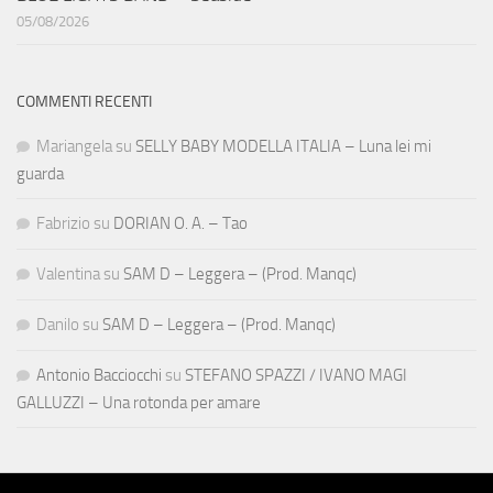
05/08/2026
COMMENTI RECENTI
Mariangela
su
SELLY BABY MODELLA ITALIA – Luna lei mi
guarda
Fabrizio
su
DORIAN O. A. – Tao
Valentina
su
SAM D – Leggera – (Prod. Manqc)
Danilo
su
SAM D – Leggera – (Prod. Manqc)
Antonio Bacciocchi
su
STEFANO SPAZZI / IVANO MAGI
GALLUZZI – Una rotonda per amare