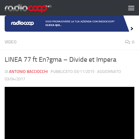
Salta al contenuto
VIDEO
0
LINEA 77 ft En?gma – Divide et Impera
DI
ANTONIO BACCIOCCHI
· PUBBLICATO
03/11/2015
· AGGIORNATO
03/04/2017