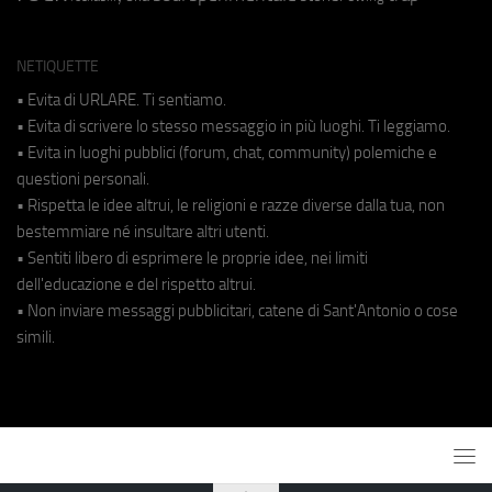
NETIQUETTE
• Evita di URLARE. Ti sentiamo.
• Evita di scrivere lo stesso messaggio in più luoghi. Ti leggiamo.
• Evita in luoghi pubblici (forum, chat, community) polemiche e
questioni personali.
• Rispetta le idee altrui, le religioni e razze diverse dalla tua, non
bestemmiare né insultare altri utenti.
• Sentiti libero di esprimere le proprie idee, nei limiti
dell'educazione e del rispetto altrui.
• Non inviare messaggi pubblicitari, catene di Sant'Antonio o cose
simili.