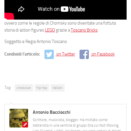
ovvero come le regole di Chomsky sono diventate una fottuta
storia di action figures
LEGO
grazie a
Toscano Bricks
Soggetto e Regia Antonio Toscano
Condividi l'articolo:
on Twitter
on Facebook
Tag:
crossover
hip hop
italiani
Antonio Bacciocchi
Scrittore, musicista, blogger. Ha militato come
batterista in una ventina di gruppi (tra cui Not Moving,
Link Quartet, Lilith), incidendo una cinquantina di dischi