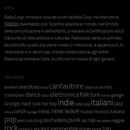
ETICA
RadioCoop, musica e voce dei punti vendita Coop, ha ottenuto la
SA8000
diventando così "la prima azienda al mondo, nell'ambito
della comunicazione e dell'editoria, a ricevere la Certificazione etica".
Dal punto di vista artistico e culturale, Radiocoop vanta un primato:
ascolta tutto quello che viene inviato in redazione, e appena può, lo
recensisce, e in alcuni casi, chiede collaborazione agli artisti.
Radiocoop sostiene l'arte, la cultura e la musica di ogni genere.
TAG CLOUD
cantautore
blues
beat
country
ambient
classica
bossa
elettronica
dance
folk
funk
crossover
garage
fusion
disco
indie
italiani
jazz
hip hop
Grunge;
hard rock
indie pop
new wave
metal;
nuova musica italiana
laPOP
lounge
kimura
pop
punk
rap
psichedelia
reggae
prog
post rock
r&b
rap italiano
rock
soul
sperimentale
trap
stoner
ska
swing
rockabilly