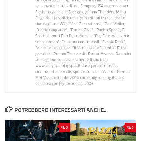
e suonando in tutta Italia, Europa e USA e aprendo per
Clash, Iggy and the Stooges, Johnny Thunders, Manu
Chao etc. Ha scritto una decina di libri tra cui "Uscito
vivo dagli anni 80", "Mod Generations", "Paul Weller,
L’uomo cangiante", "Rock n Goal", "Rock n Spor"t, Gil
Scott-Heron Il Bob Dylan Nero" e "Ray Charles- Il genio
senza tempo". Collabora con i mensili “Classic Rock”,
"Vinile" e i quotidiani “Il Manifesto” e “Libertà”. E' tra i
giurati del Premio Tenco e del Rockol Awards. Da sedici
anni aggiorna quotidianamente il suo blog
www.tonyface.blogspot.it dove parla di musica,
cinema, culture varie, sport e con cui ha vinto il Premio
Mei Musicletter del 2016 come miglior blog italiano.
Collabora con Radiocoop dal 2003.
POTREBBERO INTERESSARTI ANCHE...
0
0