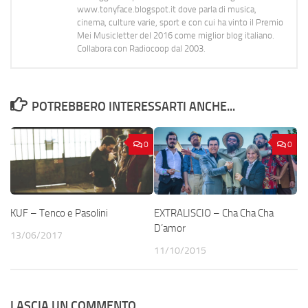
www.tonyface.blogspot.it dove parla di musica,
cinema, culture varie, sport e con cui ha vinto il Premio
Mei Musicletter del 2016 come miglior blog italiano.
Collabora con Radiocoop dal 2003.
POTREBBERO INTERESSARTI ANCHE...
0
0
KUF – Tenco e Pasolini
EXTRALISCIO – Cha Cha Cha
D’amor
13/06/2017
11/10/2015
LASCIA UN COMMENTO