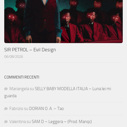
SIR PETROL – Evil Design
06/08/2026
COMMENTI RECENTI
Mariangela
su
SELLY BABY MODELLA ITALIA – Luna lei mi
guarda
Fabrizio
su
DORIAN O. A. – Tao
Valentina
su
SAM D – Leggera – (Prod. Manqc)