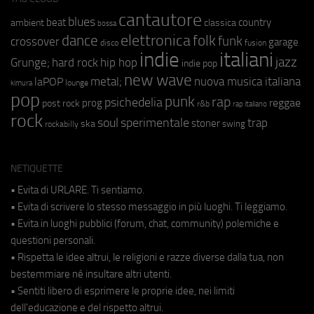
cantautore
blues
beat
country
ambient
classica
bossa
elettronica
dance
folk
funk
crossover
garage
fusion
disco
indie
italiani
jazz
hip hop
Grunge;
hard rock
indie pop
new wave
metal;
nuova musica italiana
laPOP
lounge
kimura
pop
punk
rap
psichedelia
reggae
prog
post rock
r&b
rap italiano
rock
soul
sperimentale
trap
stoner
ska
swing
rockabilly
NETIQUETTE
• Evita di URLARE. Ti sentiamo.
• Evita di scrivere lo stesso messaggio in più luoghi. Ti leggiamo.
• Evita in luoghi pubblici (forum, chat, community) polemiche e
questioni personali.
• Rispetta le idee altrui, le religioni e razze diverse dalla tua, non
bestemmiare né insultare altri utenti.
• Sentiti libero di esprimere le proprie idee, nei limiti
dell'educazione e del rispetto altrui.