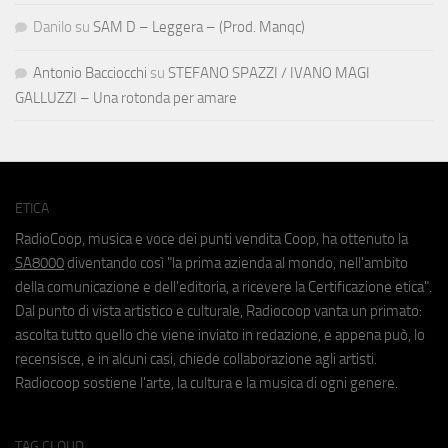
Danilo
su
SAM D – Leggera – (Prod. Manqc)
Antonio Bacciocchi
su
STEFANO SPAZZI / IVANO MAGI
GALLUZZI – Una rotonda per amare
ETICA
RadioCoop, musica e voce dei punti vendita Coop, ha ottenuto la
SA8000
diventando così "la prima azienda al mondo, nell'ambito
della comunicazione e dell'editoria, a ricevere la Certificazione etica".
Dal punto di vista artistico e culturale, Radiocoop vanta un primato:
ascolta tutto quello che viene inviato in redazione, e appena può, lo
recensisce, e in alcuni casi, chiede collaborazione agli artisti.
Radiocoop sostiene l'arte, la cultura e la musica di ogni genere.
TAG CLOUD