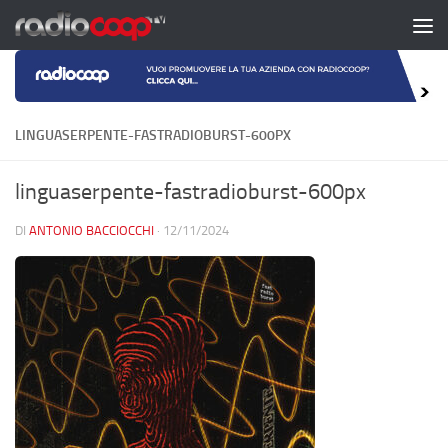
Salta al contenuto
LINGUASERPENTE-FASTRADIOBURST-600PX
linguaserpente-fastradioburst-600px
DI
ANTONIO BACCIOCCHI
·
12/11/2024