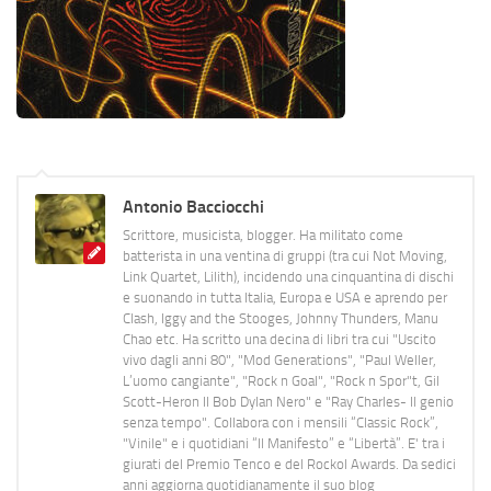
Antonio Bacciocchi
Scrittore, musicista, blogger. Ha militato come
batterista in una ventina di gruppi (tra cui Not Moving,
Link Quartet, Lilith), incidendo una cinquantina di dischi
e suonando in tutta Italia, Europa e USA e aprendo per
Clash, Iggy and the Stooges, Johnny Thunders, Manu
Chao etc. Ha scritto una decina di libri tra cui "Uscito
vivo dagli anni 80", "Mod Generations", "Paul Weller,
L’uomo cangiante", "Rock n Goal", "Rock n Spor"t, Gil
Scott-Heron Il Bob Dylan Nero" e "Ray Charles- Il genio
senza tempo". Collabora con i mensili “Classic Rock”,
"Vinile" e i quotidiani “Il Manifesto” e “Libertà”. E' tra i
giurati del Premio Tenco e del Rockol Awards. Da sedici
anni aggiorna quotidianamente il suo blog