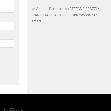
Antonio Bacciocchi
su
STEFANO SPAZZI /
IVANO MAGI GALLUZZI – Una rotonda per
amare
NETIQUETTE