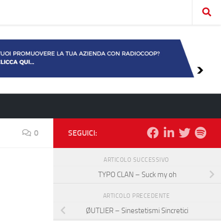
0
SEGUICI:
ARTICOLO SUCCESSIVO
TYPO CLAN – Suck my oh
ARTICOLO PRECEDENTE
ØUTLIER – Sinestetismi Sincretici