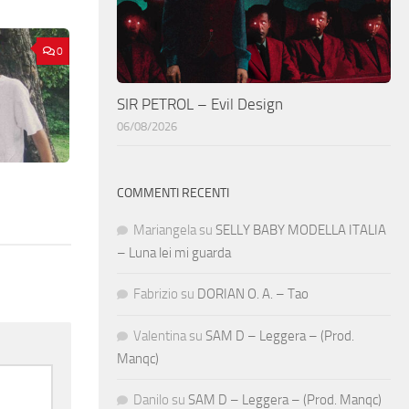
0
SIR PETROL – Evil Design
06/08/2026
COMMENTI RECENTI
Mariangela
su
SELLY BABY MODELLA ITALIA
– Luna lei mi guarda
Fabrizio
su
DORIAN O. A. – Tao
Valentina
su
SAM D – Leggera – (Prod.
Manqc)
Danilo
su
SAM D – Leggera – (Prod. Manqc)