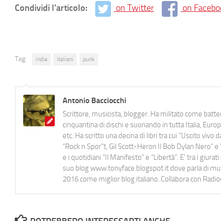
Condividi l'articolo:
on Twitter
on Facebo
Tag:
indie
italiani
punk
Antonio Bacciocchi
Scrittore, musicista, blogger. Ha militato come batter
cinquantina di dischi e suonando in tutta Italia, E
etc. Ha scritto una decina di libri tra cui "Uscito viv
"Rock n Spor"t, Gil Scott-Heron Il Bob Dylan Nero" e "
e i quotidiani “Il Manifesto” e “Libertà”. E' tra i gi
suo blog www.tonyface.blogspot.it dove parla di music
2016 come miglior blog italiano. Collabora con Radi