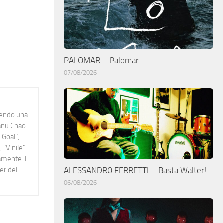
PALOMAR – Palomar
07/08/2026
idendo una
Manu Chao
 Goal",
 "Vinile"
namente il
er del
ALESSANDRO FERRETTI – Basta Walter!
06/08/2026