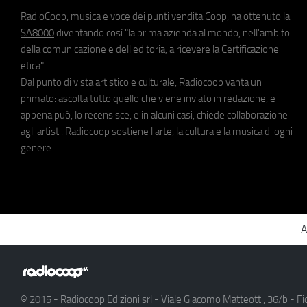
RadioCoop, musica e voce dei punti vendita Coop, ha ottenuto la
SA8000
diventando così "la prima azienda al mondo, nell'ambito
della comunicazione e dell'editoria, a ricevere la Certificazione
etica".
Dal punto di vista artistico e culturale, Radiocoop vanta un
primato: ascolta tutto quello che viene inviato in redazione, e
appena può, lo recensisce, e in alcuni casi, chiede collaborazione
agli artisti. Radiocoop sostiene l'arte, la cultura e la musica di ogni
genere.
A
© 2015 - Radiocoop Edizioni srl - Viale Giacomo Matteotti, 36/b - Fi