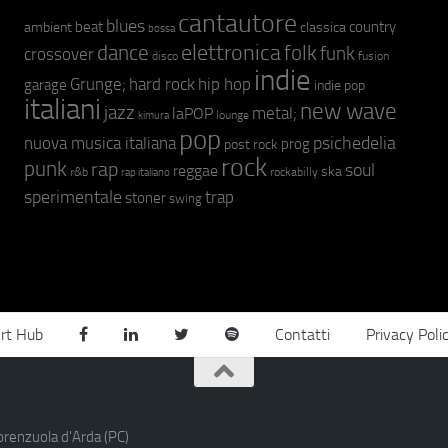
cantautore
blues
beat
country
ambient
classica
bossa
elettronica
dance
folk
funk
crossover
fusion
disco
indie
hip hop
Grunge;
hard rock
garage
indie pop
italiani
new wave
jazz
metal;
laPOP
lounge
kimura
pop
psichedelia
nuova musica italiana
prog
post rock
rock
punk
rap
soul
reggae
ska
r&b
rockabilly
rap italiano
sperimentale
trap
stoner
swing
rt Hub
Contatti
Privacy Poli
orenzuola d'Arda (PC)