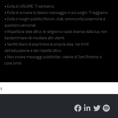
• Evita di URLARE. Ti sentiamo.
• Evita di scrivere lo stesso messaggio in più luoghi. Ti leggiamo.
• Evita in luoghi pubblici (forum, chat, community) polemiche e
questioni personali.
• Rispetta le idee altrui, le religioni e razze diverse dalla tua, non
bestemmiare né insultare altri utenti.
• Sentiti libero di esprimere le proprie idee, nei limiti
dell'educazione e del rispetto altrui.
• Non inviare messaggi pubblicitari, catene di Sant'Antonio o
cose simili.
cy