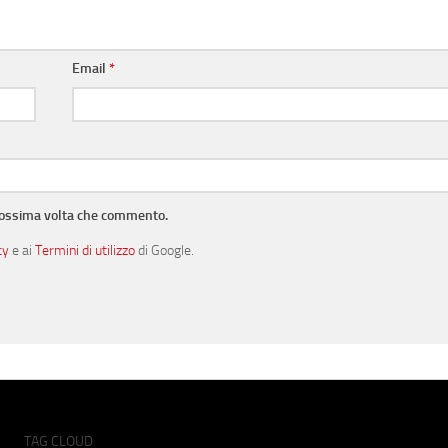
Email
*
prossima volta che commento.
cy
e ai
Termini di utilizzo
di Google.
TAG CLOUD