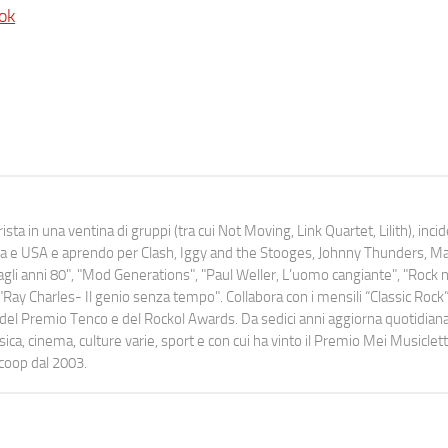
ok
ista in una ventina di gruppi (tra cui Not Moving, Link Quartet, Lilith), inc
uropa e USA e aprendo per Clash, Iggy and the Stooges, Johnny Thunders, 
o dagli anni 80", "Mod Generations", "Paul Weller, L’uomo cangiante", "Rock n
Ray Charles- Il genio senza tempo". Collabora con i mensili “Classic Rock”,
urati del Premio Tenco e del Rockol Awards. Da sedici anni aggiorna quotidia
a, cinema, culture varie, sport e con cui ha vinto il Premio Mei Musiclett
ocoop dal 2003.