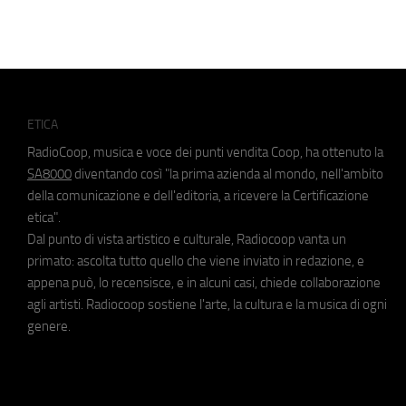
ETICA
RadioCoop, musica e voce dei punti vendita Coop, ha ottenuto la
SA8000
diventando così "la prima azienda al mondo, nell'ambito
della comunicazione e dell'editoria, a ricevere la Certificazione
etica".
Dal punto di vista artistico e culturale, Radiocoop vanta un
primato: ascolta tutto quello che viene inviato in redazione, e
appena può, lo recensisce, e in alcuni casi, chiede collaborazione
agli artisti. Radiocoop sostiene l'arte, la cultura e la musica di ogni
genere.