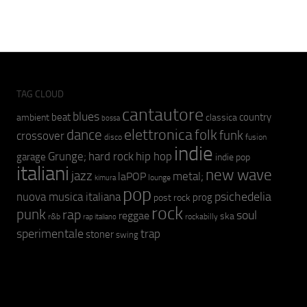
TAG CLOUD
cantautore
blues
beat
country
ambient
classica
bossa
elettronica
dance
folk
funk
crossover
fusion
disco
indie
hip hop
Grunge;
hard rock
garage
indie pop
italiani
new wave
jazz
metal;
laPOP
lounge
kimura
pop
psichedelia
nuova musica italiana
prog
post rock
rock
punk
rap
soul
reggae
ska
r&b
rockabilly
rap italiano
sperimentale
trap
stoner
swing