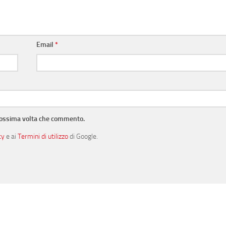
Email
*
prossima volta che commento.
cy
e ai
Termini di utilizzo
di Google.