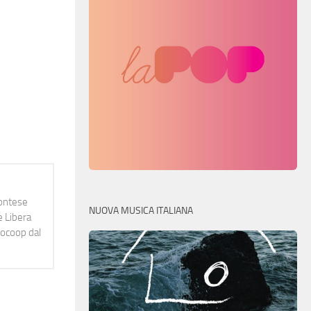
montese
NUOVA MUSICA ITALIANA
e Libera
diocoop dal