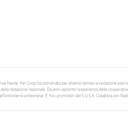
scrive favole. Per Coop ha coordinato per diverso tempo la redazione pie
lla redazione nazionale. Da anni racconta l'esperienza delle cooperativ
dell'entroterra corleonese. E' fra i promotori del S.U.S.A. Collabora con Ra