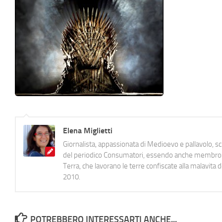
Elena Miglietti
Giornalista, appassionata di Medioevo e pallavolo, 
del periodico Consumatori, essendo anche membro de
Terra, che lavorano le terre confiscate alla malavita 
2010.
POTREBBERO INTERESSARTI ANCHE...