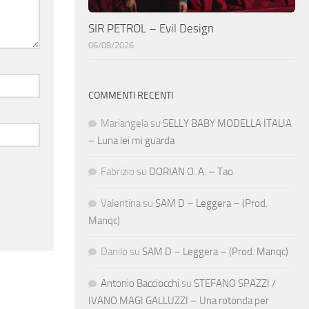
SIR PETROL – Evil Design
06/08/2026
COMMENTI RECENTI
Mariangela
su
SELLY BABY MODELLA ITALIA
– Luna lei mi guarda
Fabrizio
su
DORIAN O. A. – Tao
Valentina
su
SAM D – Leggera – (Prod.
Manqc)
Danilo
su
SAM D – Leggera – (Prod. Manqc)
Antonio Bacciocchi
su
STEFANO SPAZZI /
IVANO MAGI GALLUZZI – Una rotonda per