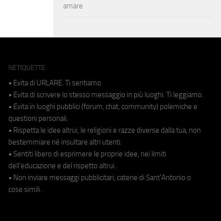
amare
NETIQUETTE
• Evita di URLARE. Ti sentiamo.
• Evita di scrivere lo stesso messaggio in più luoghi. Ti leggiamo.
• Evita in luoghi pubblici (forum, chat, community) polemiche e
questioni personali.
• Rispetta le idee altrui, le religioni e razze diverse dalla tua, non
bestemmiare né insultare altri utenti.
• Sentiti libero di esprimere le proprie idee, nei limiti
dell'educazione e del rispetto altrui.
• Non inviare messaggi pubblicitari, catene di Sant'Antonio o
cose simili.