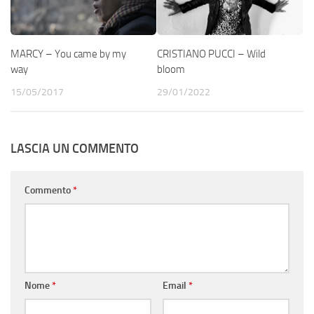
MARCY – You came by my
CRISTIANO PUCCI – Wild
way
bloom
15/05/2017
29/01/2022
LASCIA UN COMMENTO
Commento
*
Nome
*
Email
*