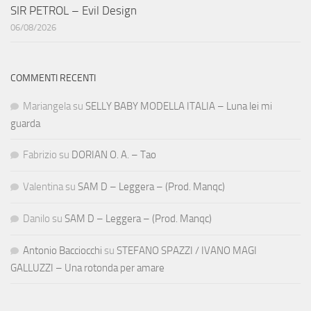
SIR PETROL – Evil Design
06/08/2026
COMMENTI RECENTI
Mariangela
su
SELLY BABY MODELLA ITALIA – Luna lei mi
guarda
Fabrizio
su
DORIAN O. A. – Tao
Valentina
su
SAM D – Leggera – (Prod. Manqc)
Danilo
su
SAM D – Leggera – (Prod. Manqc)
Antonio Bacciocchi
su
STEFANO SPAZZI / IVANO MAGI
GALLUZZI – Una rotonda per amare