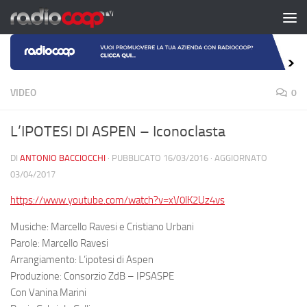
Salta al contenuto
VIDEO
0
L’IPOTESI DI ASPEN – Iconoclasta
DI
ANTONIO BACCIOCCHI
· PUBBLICATO
16/03/2016
· AGGIORNATO
03/04/2017
https://www.youtube.com/watch?v=xV0lK2Uz4vs
Musiche: Marcello Ravesi e Cristiano Urbani
Parole: Marcello Ravesi
Arrangiamento: L’ipotesi di Aspen
Produzione: Consorzio ZdB – IPSASPE
Con Vanina Marini