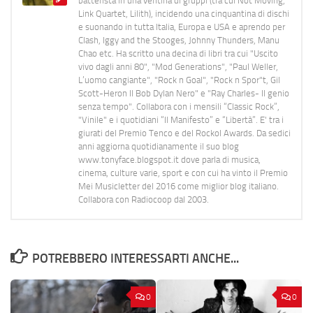
batterista in una ventina di gruppi (tra cui Not Moving,
Link Quartet, Lilith), incidendo una cinquantina di dischi
e suonando in tutta Italia, Europa e USA e aprendo per
Clash, Iggy and the Stooges, Johnny Thunders, Manu
Chao etc. Ha scritto una decina di libri tra cui "Uscito
vivo dagli anni 80", "Mod Generations", "Paul Weller,
L’uomo cangiante", "Rock n Goal", "Rock n Spor"t, Gil
Scott-Heron Il Bob Dylan Nero" e "Ray Charles- Il genio
senza tempo". Collabora con i mensili “Classic Rock”,
"Vinile" e i quotidiani “Il Manifesto” e “Libertà”. E' tra i
giurati del Premio Tenco e del Rockol Awards. Da sedici
anni aggiorna quotidianamente il suo blog
www.tonyface.blogspot.it dove parla di musica,
cinema, culture varie, sport e con cui ha vinto il Premio
Mei Musicletter del 2016 come miglior blog italiano.
Collabora con Radiocoop dal 2003.
POTREBBERO INTERESSARTI ANCHE...
0
0