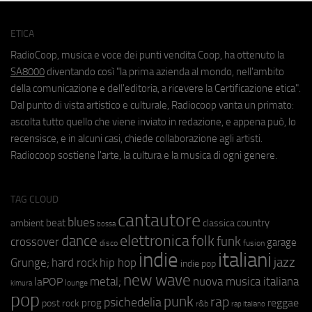
ETICA
RadioCoop, musica e voce dei punti vendita Coop, ha ottenuto la
SA8000
diventando così "la prima azienda al mondo, nell'ambito
della comunicazione e dell'editoria, a ricevere la Certificazione etica".
Dal punto di vista artistico e culturale, Radiocoop vanta un primato:
ascolta tutto quello che viene inviato in redazione, e appena può, lo
recensisce, e in alcuni casi, chiede collaborazione agli artisti.
Radiocoop sostiene l'arte, la cultura e la musica di ogni genere.
TAG CLOUD
cantautore
blues
beat
country
ambient
classica
bossa
elettronica
dance
folk
funk
crossover
garage
fusion
disco
indie
italiani
jazz
hip hop
Grunge;
hard rock
indie pop
new wave
metal;
nuova musica italiana
laPOP
lounge
kimura
pop
punk
rap
psichedelia
reggae
prog
post rock
r&b
rap italiano