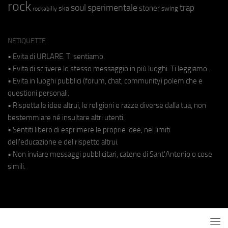
rock
soul
sperimentale
trap
stoner
ska
swing
rockabilly
NETIQUETTE
• Evita di URLARE. Ti sentiamo.
• Evita di scrivere lo stesso messaggio in più luoghi. Ti leggiamo.
• Evita in luoghi pubblici (forum, chat, community) polemiche e
questioni personali.
• Rispetta le idee altrui, le religioni e razze diverse dalla tua, non
bestemmiare né insultare altri utenti.
• Sentiti libero di esprimere le proprie idee, nei limiti
dell'educazione e del rispetto altrui.
• Non inviare messaggi pubblicitari, catene di Sant'Antonio o cose
simili.