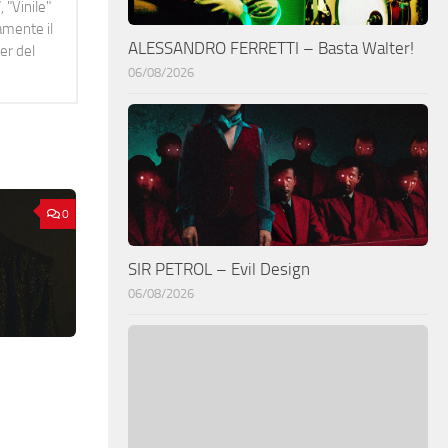
 "Vinile"
namente il
ALESSANDRO FERRETTI – Basta Walter!
er del
06/08/2026
0
SIR PETROL – Evil Design
06/08/2026