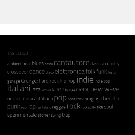
TAG CLOUD
cantautore
blues
beat
country
ambient
classica
bossa
elettronica
dance
folk
funk
crossover
fusion
disco
indie
hip hop
Grunge;
hard rock
garage
indie pop
italiani
new wave
jazz
metal;
laPOP
lounge
kimura
pop
psichedelia
nuova musica italiana
prog
post rock
rock
punk
rap
soul
reggae
ska
r&b
rockabilly
rap italiano
sperimentale
trap
stoner
swing