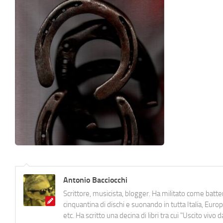
Antonio Bacciocchi
Scrittore, musicista, blogger. Ha militato come batter
cinquantina di dischi e suonando in tutta Italia, E
etc. Ha scritto una decina di libri tra cui "Uscito viv