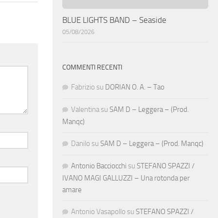
BLUE LIGHTS BAND – Seaside
05/08/2026
COMMENTI RECENTI
Fabrizio
su
DORIAN O. A. – Tao
Valentina
su
SAM D – Leggera – (Prod.
Manqc)
Danilo
su
SAM D – Leggera – (Prod. Manqc)
Antonio Bacciocchi
su
STEFANO SPAZZI /
IVANO MAGI GALLUZZI – Una rotonda per
amare
Antonio Vasapollo
su
STEFANO SPAZZI /