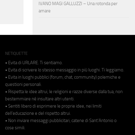
IVANO MAGI GALLUZZI – Una rotonda per
amare
NETIQUETTE
• Evita di URLARE. Ti sentiamo.
• Evita di scrivere lo stesso messaggio in più luoghi. Ti leggiamo.
• Evita in luoghi pubblici (forum, chat, community) polemiche e
questioni personali.
• Rispetta le idee altrui, le religioni e razze diverse dalla tua, non
bestemmiare né insultare altri utenti.
• Sentiti libero di esprimere le proprie idee, nei limiti
dell'educazione e del rispetto altrui.
• Non inviare messaggi pubblicitari, catene di Sant'Antonio o
cose simili.