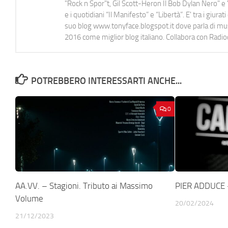
"Rock n Spor"t, Gil Scott-Heron Il Bob Dylan Nero" e "
e i quotidiani “Il Manifesto” e “Libertà”. E' tra i gi
suo blog www.tonyface.blogspot.it dove parla di music
2016 come miglior blog italiano. Collabora con Radi
POTREBBERO INTERESSARTI ANCHE...
0
AA.VV. – Stagioni. Tributo ai Massimo
PIER ADDUCE 
Volume
20/02/2024
21/12/2023