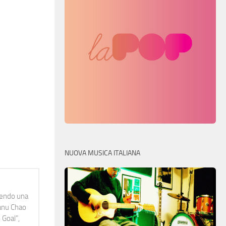
NUOVA MUSICA ITALIANA
idendo una
Manu Chao
 Goal",