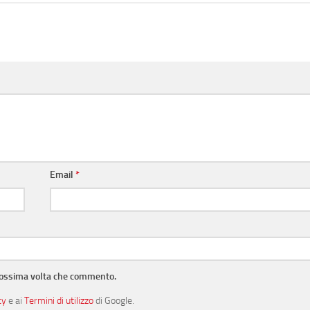
Email
*
prossima volta che commento.
cy
e ai
Termini di utilizzo
di Google.