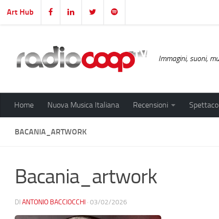
Art Hub
Salta al contenuto
Immagini, suoni, mus
Home
Nuova Musica Italiana
Recensioni
Spettacol
BACANIA_ARTWORK
Bacania_artwork
DI
ANTONIO BACCIOCCHI
·
03/02/2026