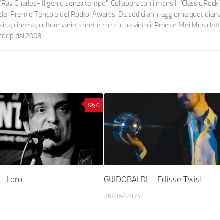
Ray Charles- Il genio senza tempo". Collabora con i mensili “Classic Rock”,
urati del Premio Tenco e del Rockol Awards. Da sedici anni aggiorna quotidia
a, cinema, culture varie, sport e con cui ha vinto il Premio Mei Musiclett
ocoop dal 2003.
0
– Loro
GUIDOBALDI – Eclisse Twist
26/06/2024