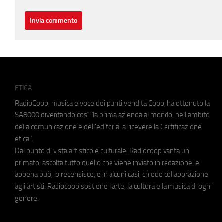
ETICA
RadioCoop, musica e voce dei punti vendita Coop, ha ottenuto la
SA8000
diventando così "la prima azienda al mondo, nell'ambito
della comunicazione e dell'editoria, a ricevere la Certificazione
etica".
Dal punto di vista artistico e culturale, Radiocoop vanta un
primato: ascolta tutto quello che viene inviato in redazione, e
appena può, lo recensisce, e in alcuni casi, chiede collaborazione
agli artisti. Radiocoop sostiene l'arte, la cultura e la musica di ogni
genere.