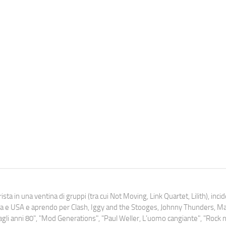
ista in una ventina di gruppi (tra cui Not Moving, Link Quartet, Lilith), inc
uropa e USA e aprendo per Clash, Iggy and the Stooges, Johnny Thunders, 
o dagli anni 80", "Mod Generations", "Paul Weller, L’uomo cangiante", "Rock n