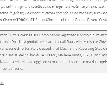
 nell’immaginario collettivo non è l’argento il materiale più prezioso, m
ezza, la gelosia, un luccicante eterno secondo. Le nostre facce, tutti i gio
v Charcot
.
TRACKLIST:
SatanaGiocare col tempoParlamiPovero Crist
ni. Nati e cresciuti a Livorno hanno registrato il primo album intit
tonio Rossi, già produttore di artisti quali Baustelle, Ministri e Giov
una serie di fortunate vicissitudini, al Macinarino Recording Studio 
di artisti del calibro di De Gregori, Marlene Kuntz, C.S.I, Gianni M
i Novanta ed arriva ad oggi senza mai nulla di scontato ma da scopr
per canzone.
ok