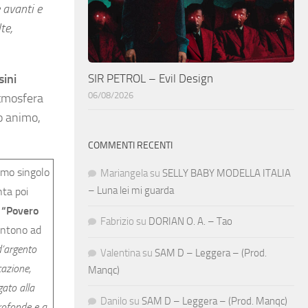
 avanti e
te,
SIR PETROL – Evil Design
sini
06/08/2026
atmosfera
ro animo,
COMMENTI RECENTI
rimo singolo
Mariangela
su
SELLY BABY MODELLA ITALIA
– Luna lei mi guarda
nta poi
a
“Povero
Fabrizio
su
DORIAN O. A. – Tao
sentono ad
d’argento
Valentina
su
SAM D – Leggera – (Prod.
cazione,
Manqc)
gato alla
Danilo
su
SAM D – Leggera – (Prod. Manqc)
profonde e a