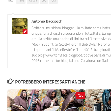
Tag:
indie
italiani
pop
rock
Antonio Bacciocchi
Scrittore, musicista, blogger. Ha militato come batter
cinquantina di dischi e suonando in tutta Italia, E
etc. Ha scritto una decina di libri tra cui "Uscito viv
"Rock n Spor"t, Gil Scott-Heron Il Bob Dylan Nero" e "
e i quotidiani “Il Manifesto” e “Libertà”. E' tra i gi
suo blog www.tonyface.blogspot.it dove parla di music
2016 come miglior blog italiano. Collabora con Radi
POTREBBERO INTERESSARTI ANCHE...
0