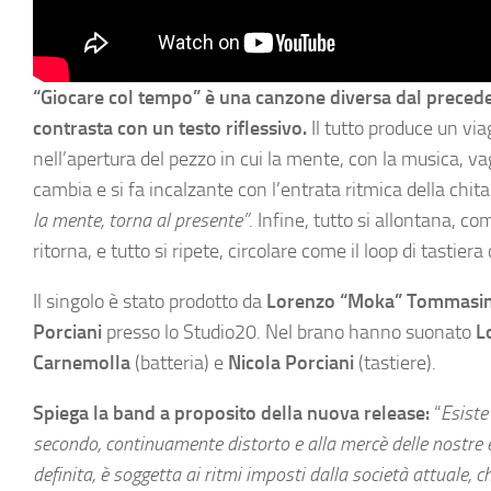
“Giocare col tempo” è una canzone diversa dal preced
contrasta con un testo riflessivo.
Il tutto produce un via
nell’apertura del pezzo in cui la mente, con la musica, 
cambia e si fa incalzante con l’entrata ritmica della chitar
la mente, torna al presente”
. Infine, tutto si allontana, 
ritorna, e tutto si ripete, circolare come il loop di tastier
Il singolo è stato prodotto da
Lorenzo “Moka” Tommasin
Porciani
presso lo Studio20. Nel brano hanno suonato
L
Carnemolla
(batteria) e
Nicola Porciani
(tastiere).
Spiega la band a proposito della nuova release:
“
Esiste
secondo, continuamente distorto e alla mercè delle nostre 
definita, è soggetta ai ritmi imposti dalla società attuale,