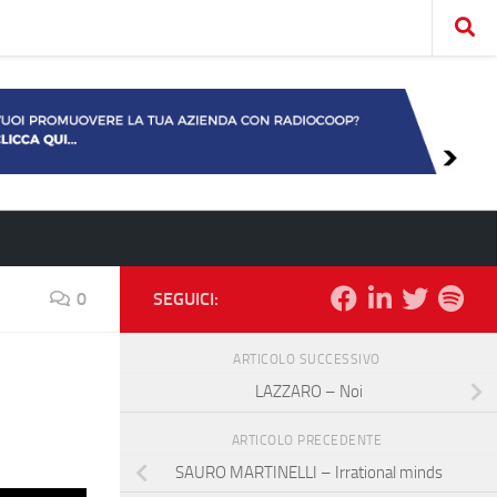
0
SEGUICI:
ARTICOLO SUCCESSIVO
LAZZARO – Noi
ARTICOLO PRECEDENTE
SAURO MARTINELLI – Irrational minds