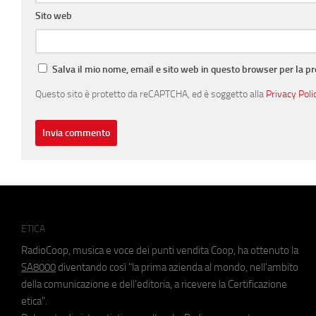
Sito web
Salva il mio nome, email e sito web in questo browser per la 
Questo sito è protetto da reCAPTCHA, ed è soggetto alla
Privacy Poli
ETICA
RadioCoop, musica e voce dei punti vendita Coop, ha ottenuto la
SA8000
diventando così "la prima azienda al mondo, nell'ambito
della comunicazione e dell'editoria, a ricevere la Certificazione
etica".