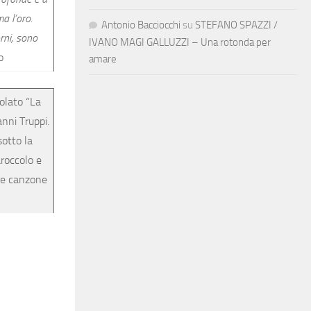
a l’oro.
Antonio Bacciocchi
su
STEFANO SPAZZI /
rni, sono
IVANO MAGI GALLUZZI – Una rotonda per
o
amare
olato “La
anni Truppi.
sotto la
aroccolo e
ire canzone