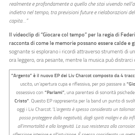
realmente e profondamente a quello che stai vivendo nell’at
indietro nel tempo, tra previsioni future e rielaborazioni de
capita…”
Il videoclip di “Giocare col tempo” per la regia di Fe
racconta di come le memorie possano essere calde e g
sognante si esplorano i ricordi attraverso strumenti di un
ora leggero, ora pesante, mentre la musica può distrarci d
“Argento” è il nuovo EP dei Liv Charcot composto da 4 tracc
uscito, un’apertura cupa e riflessiva, per poi passare a
“Gi
ossessivo con
“Parlami”
, una parentesi di sonorità psichedel
Cristo”
. Questo EP rappresenta per la band un punto di svolt
oggi i Liv Charcot.
“L’argento è spesso considerato un talismano 
possa proteggere dalla negatività, dagli spiriti maligni e da inf
all’immortalità e alla longevità. La sua resistenza alla corrosi
riflessione interiore e all’intuizione. È spesso considerato un met