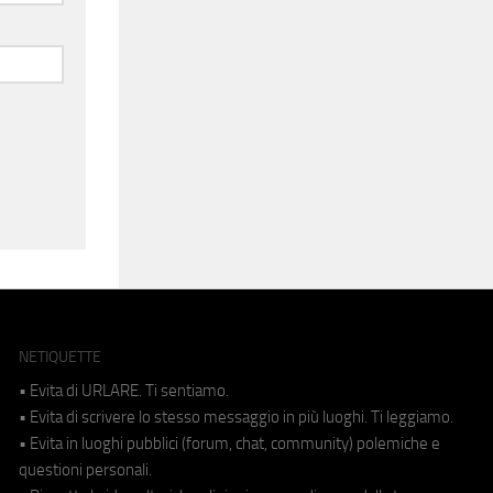
NETIQUETTE
• Evita di URLARE. Ti sentiamo.
• Evita di scrivere lo stesso messaggio in più luoghi. Ti leggiamo.
• Evita in luoghi pubblici (forum, chat, community) polemiche e
questioni personali.