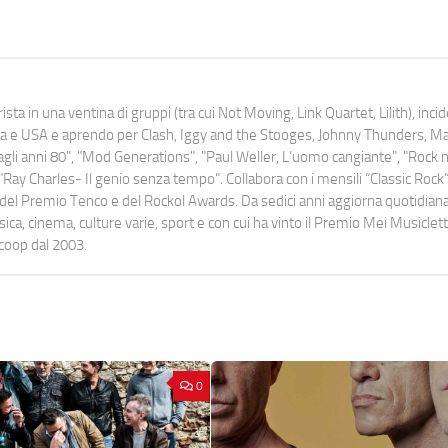
ista in una ventina di gruppi (tra cui Not Moving, Link Quartet, Lilith), inc
uropa e USA e aprendo per Clash, Iggy and the Stooges, Johnny Thunders, 
o dagli anni 80", "Mod Generations", "Paul Weller, L’uomo cangiante", "Rock n
Ray Charles- Il genio senza tempo". Collabora con i mensili “Classic Rock”,
urati del Premio Tenco e del Rockol Awards. Da sedici anni aggiorna quotidia
a, cinema, culture varie, sport e con cui ha vinto il Premio Mei Musiclett
ocoop dal 2003.
0