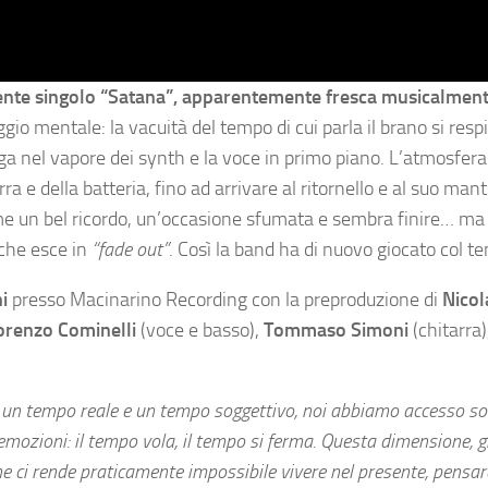
ente singolo “Satana”, apparentemente fresca musicalment
ggio mentale: la vacuità del tempo di cui parla il brano si resp
vaga nel vapore dei synth e la voce in primo piano. L’atmosfer
ra e della batteria, fino ad arrivare al ritornello e al suo man
come un bel ricordo, un’occasione sfumata e sembra finire… ma
a che esce in
“fade out”
. Così la band ha di nuovo giocato col t
i
presso Macinarino Recording con la preproduzione di
Nicol
orenzo Cominelli
(voce e basso),
Tommaso Simoni
(chitarra)
 un tempo reale e un tempo soggettivo, noi abbiamo accesso sol
emozioni: il tempo vola, il tempo si ferma. Questa dimensione, g
 che ci rende praticamente impossibile vivere nel presente, pensar