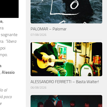
e,
ira
PALOMAR – Palomar
a sognante
07/08/2026
tra:
“libera
 poi
empo.
a
,
Alessio
ALESSANDRO FERRETTI – Basta Walter!
06/08/2026
o al
ià poco
e