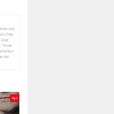
idendo una
Manu Chao
 Goal",
 "Vinile"
namente il
er del
0