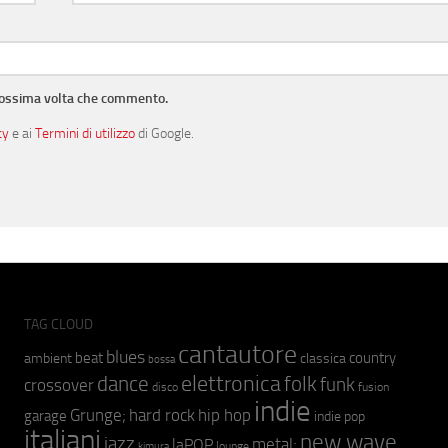
prossima volta che commento.
cy
e ai
Termini di utilizzo
di Google.
TAG CLOUD
cantautore
blues
beat
country
ambient
classica
bossa
elettronica
dance
folk
funk
crossover
fusion
disco
indie
hip hop
Grunge;
hard rock
garage
indie pop
italiani
new wave
jazz
metal;
laPOP
lounge
kimura