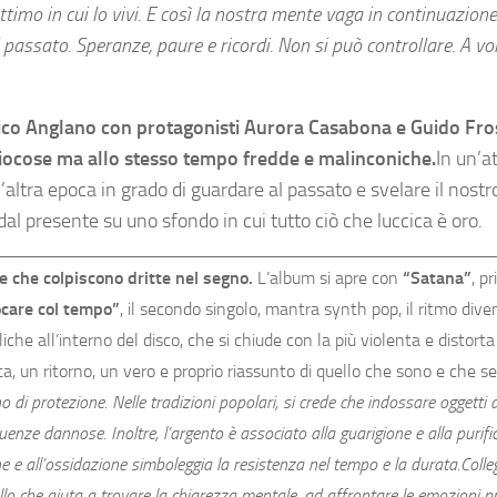
timo in cui lo vivi. E così la nostra mente vaga in continuazione
l passato. Speranze, paure e ricordi. Non si può controllare. A vol
derico Anglano con protagonisti Aurora Casabona e Guido Fro
iocose ma allo stesso tempo fredde e malinconiche.
In un’
’altra epoca in grado di guardare al passato e svelare il nost
al presente su uno sfondo in cui tutto ciò che luccica è oro.
e che colpiscono dritte nel segno.
L’album si apre con
“Satana”
, p
ocare col tempo”
, il secondo singolo, mantra synth pop, il ritmo dive
iche all’interno del disco, che si chiude con la più violenta e distort
a, un ritorno, un vero e proprio riassunto di quello che sono e che 
di protezione. Nelle tradizioni popolari, si crede che indossare oggetti 
luenze dannose. Inoltre, l’argento è associato alla guarigione e alla purifi
one e all’ossidazione simboleggia la resistenza nel tempo e la durata.
Colle
allo che aiuta a trovare la chiarezza mentale, ad affrontare le emozioni 