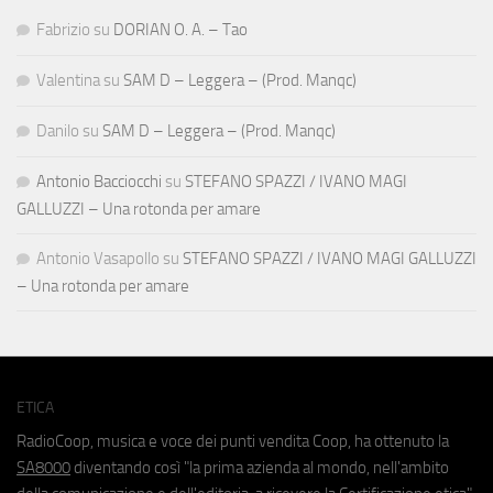
Fabrizio
su
DORIAN O. A. – Tao
Valentina
su
SAM D – Leggera – (Prod. Manqc)
Danilo
su
SAM D – Leggera – (Prod. Manqc)
Antonio Bacciocchi
su
STEFANO SPAZZI / IVANO MAGI
GALLUZZI – Una rotonda per amare
Antonio Vasapollo
su
STEFANO SPAZZI / IVANO MAGI GALLUZZI
– Una rotonda per amare
ETICA
RadioCoop, musica e voce dei punti vendita Coop, ha ottenuto la
SA8000
diventando così "la prima azienda al mondo, nell'ambito