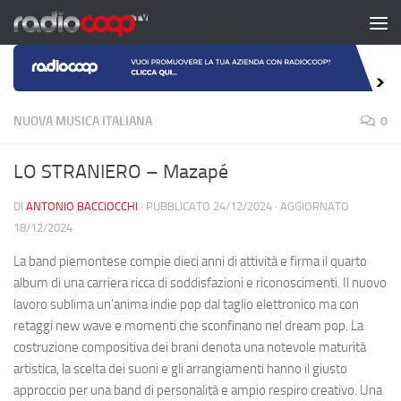
Salta al contenuto
NUOVA MUSICA ITALIANA
0
LO STRANIERO – Mazapé
DI
ANTONIO BACCIOCCHI
· PUBBLICATO
24/12/2024
· AGGIORNATO
18/12/2024
La band piemontese compie dieci anni di attività e firma il quarto
album di una carriera ricca di soddisfazioni e riconoscimenti. Il nuovo
lavoro sublima un’anima indie pop dal taglio elettronico ma con
retaggi new wave e momenti che sconfinano nel dream pop. La
costruzione compositiva dei brani denota una notevole maturità
artistica, la scelta dei suoni e gli arrangiamenti hanno il giusto
approccio per una band di personalità e ampio respiro creativo. Una