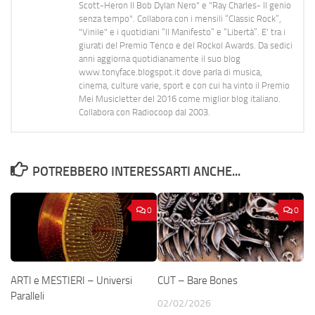
Scott-Heron Il Bob Dylan Nero" e "Ray Charles- Il genio
senza tempo". Collabora con i mensili “Classic Rock”,
"Vinile" e i quotidiani “Il Manifesto” e “Libertà”. E' tra i
giurati del Premio Tenco e del Rockol Awards. Da sedici
anni aggiorna quotidianamente il suo blog
www.tonyface.blogspot.it dove parla di musica,
cinema, culture varie, sport e con cui ha vinto il Premio
Mei Musicletter del 2016 come miglior blog italiano.
Collabora con Radiocoop dal 2003.
POTREBBERO INTERESSARTI ANCHE...
0
0
ARTI e MESTIERI – Universi
CUT – Bare Bones
Paralleli
02/02/2026