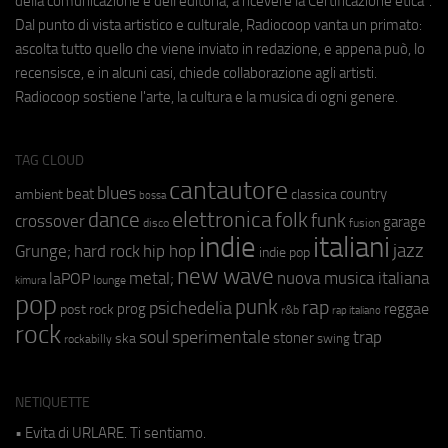
della comunicazione e dell'editoria, a ricevere la Certificazione etica".
Dal punto di vista artistico e culturale, Radiocoop vanta un primato:
ascolta tutto quello che viene inviato in redazione, e appena può, lo
recensisce, e in alcuni casi, chiede collaborazione agli artisti.
Radiocoop sostiene l'arte, la cultura e la musica di ogni genere.
TAG CLOUD
cantautore
blues
beat
country
ambient
classica
bossa
elettronica
dance
folk
funk
crossover
garage
fusion
disco
indie
italiani
jazz
hip hop
Grunge;
hard rock
indie pop
new wave
metal;
nuova musica italiana
laPOP
lounge
kimura
pop
punk
rap
psichedelia
reggae
prog
post rock
r&b
rap italiano
rock
soul
sperimentale
trap
stoner
ska
swing
rockabilly
NETIQUETTE
• Evita di URLARE. Ti sentiamo.