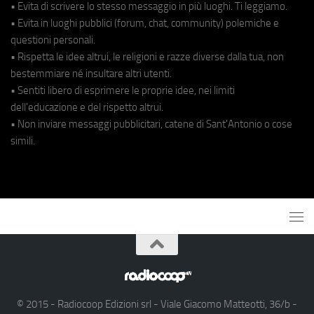
• Evita di scrivere lo stesso messaggio in più luoghi. Ti leggiamo.
• Evita in luoghi pubblici (forum, chat, community) polemiche e
questioni personali.
• Rispetta le idee altrui, le religioni e razze diverse dalla tua, non
bestemmiare né insultare altri utenti.
• Sentiti libero di esprimere le proprie idee, nei limiti
dell'educazione e del rispetto altrui.
• Non inviare messaggi pubblicitari, catene di Sant'Antonio o cose
simili.
© 2015 - Radiocoop Edizioni srl - Viale Giacomo Matteotti, 36/b -