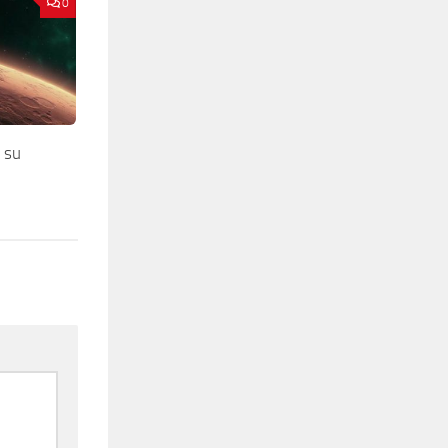
0
 su