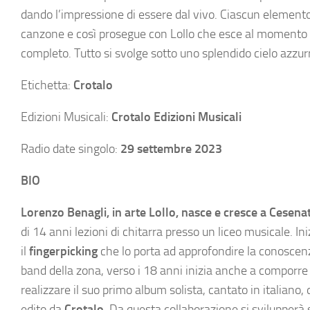
dando l’impressione di essere dal vivo. Ciascun element
canzone e così prosegue con Lollo che esce al momento de
completo. Tutto si svolge sotto uno splendido cielo azzur
Etichetta:
Crotalo
Edizioni Musicali:
Crotalo Edizioni Musicali
Radio date singolo:
29 settembre 2023
BIO
Lorenzo Benagli, in arte Lollo, nasce e cresce a Cesena
di 14 anni lezioni di chitarra presso un liceo musicale. In
il
fingerpicking
che lo porta ad approfondire la conoscenza 
band della zona, verso i 18 anni inizia anche a comporre 
realizzare il suo primo album solista, cantato in italiano, 
edito da
Crotalo
. Da questa collaborazione si svilupperà