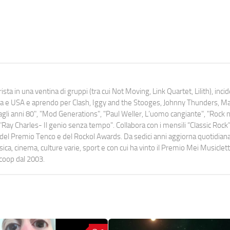
ista in una ventina di gruppi (tra cui Not Moving, Link Quartet, Lilith), inc
uropa e USA e aprendo per Clash, Iggy and the Stooges, Johnny Thunders, 
o dagli anni 80", "Mod Generations", "Paul Weller, L’uomo cangiante", "Rock n
Ray Charles- Il genio senza tempo". Collabora con i mensili “Classic Rock”,
urati del Premio Tenco e del Rockol Awards. Da sedici anni aggiorna quotidia
a, cinema, culture varie, sport e con cui ha vinto il Premio Mei Musiclett
ocoop dal 2003.