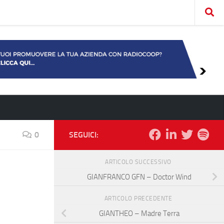
0
SEGUICI:
ARTICOLO SUCCESSIVO
GIANFRANCO GFN – Doctor Wind
ARTICOLO PRECEDENTE
GIANTHEO – Madre Terra