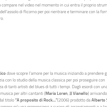
o compare nel video nel momento in cui entra il proprio stru
ll’assolo di flicorno per poi rientrare e terminare con la fo
ro.
tico
dove scopre l’amore per la musica iniziando a prendere gi
izia con lo studio della musica classica per poi proseguire con
di tanti artisti del blues di tutti i tempi. Dagli esordi con un
musica per altri cantanti (
Maria Loren
,
JJ Vianello
) arrivando
dal titolo
“A proposito di Rock…”
(2006) prodotto da
Alberto 
 sempre più una propensione a curare gli arrangiamenti e a la