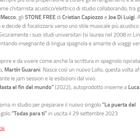
e chitarrista acustico/elettrico di studio collaborando, tra gli
&Mecco
, gli
STONE FREE
di
Cristian Capiozzo
e
Joe Di Luigi
. 
 decide di focalizzarsi verso uno stile musicale più acustic
icuramente i suoi studi universitari (si laurea nel 2008 in Li
ventando insegnante di lingua spagnola e amante di viaggi ver
rire e da vivere come anche la scrittura in spagnolo ispirata
o,
Martín Guarani
. Nasce così un nuovo Lollo, questa volta a
nte le jam session e le esibizioni dal vivo.
Hasta el fin del mundo”
(2022), autoprodotto insieme a
Luca
orna in studio per preparare il nuovo singolo
“La puerta del
ingolo
“Todas para ti”
in uscita il 29 settembre 2023.
ok