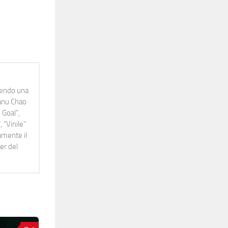
idendo una
Manu Chao
 Goal",
 "Vinile"
namente il
er del