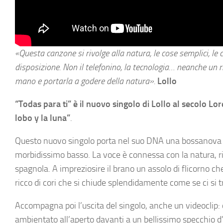
«Questa canzone si rivolge alla natura, le cose semplici, le c
disposizione. Non il telefonino, la tecnologia… neanche un
mano e portarla a godere della natura».
Lollo
“Todas para ti” è il nuovo singolo di Lollo al secolo Lo
lobo y la luna”
.
Questo nuovo singolo porta nel suo DNA una bossanova r
morbidissimo basso. La voce è connessa con la natura, ril
spagnola. A impreziosire il brano un assolo di flicorno che
ricco di cori che si chiude splendidamente come se ci si t
Accompagna poi l’uscita del singolo, anche un videoclip: c
ambientato all’aperto davanti a un bellissimo specchio d’