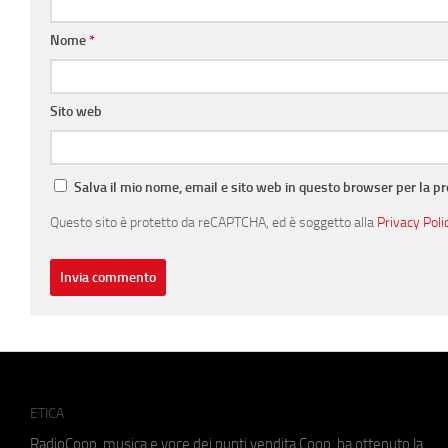
Nome
*
Sito web
Salva il mio nome, email e sito web in questo browser per la 
Questo sito è protetto da reCAPTCHA, ed è soggetto alla
Privacy Poli
ETICA
RadioCoop, musica e voce dei punti vendita Coop, ha ottenuto la