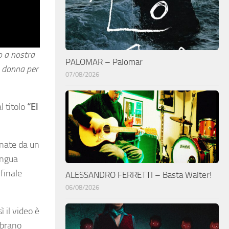
no a nostra
PALOMAR – Palomar
a donna per
07/08/2026
l titolo
“El
gnate da un
ingua
 finale
ALESSANDRO FERRETTI – Basta Walter!
06/08/2026
 il video è
 brano