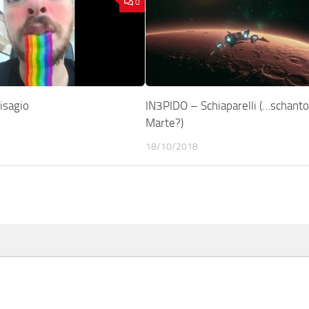
0
isagio
IN3PIDO – Schiaparelli (…schanto
Marte?)
18/10/2018