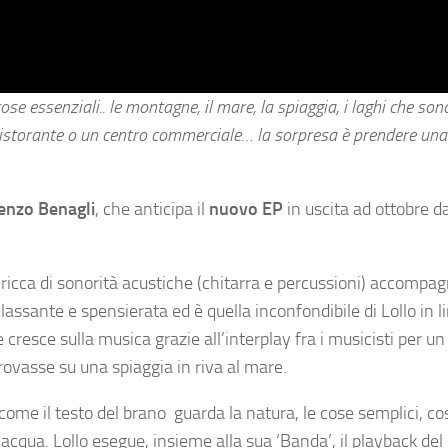
ose essenziali.. le montagne, il mare, la spiaggia, i laghi che so
 ristorante o un centro commerciale… la sorpresa è prendere un
renzo Benagli
, che anticipa il
nuovo EP
in uscita ad ottobre da
icca di sonorità acustiche (chitarra e percussioni) accompa
assante e spensierata ed è quella inconfondibile di Lollo in l
 cresce sulla musica grazie all’interplay fra i musicisti per un
rovasse su una spiaggia in riva al mare.
ome il testo del brano guarda la natura, le cose semplici, così
acqua. Lollo esegue, insieme alla sua ‘Banda’, il playback del