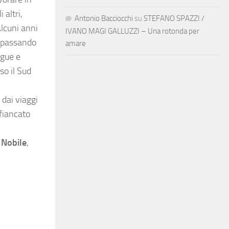
 altri,
Antonio Bacciocchi
su
STEFANO SPAZZI /
Alcuni anni
IVANO MAGI GALLUZZI – Una rotonda per
o passando
amare
ngue e
so il Sud
 dai viaggi
ffiancato
 Nobile
,