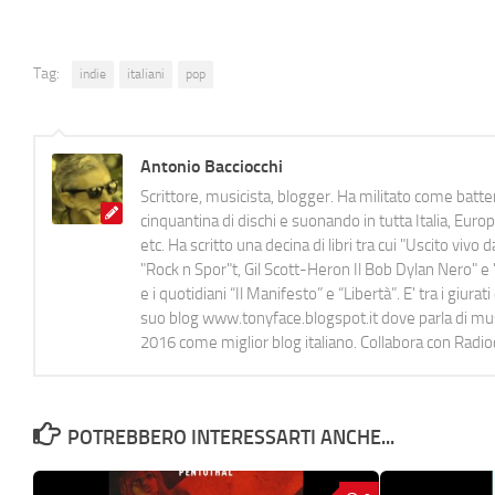
Tag:
indie
italiani
pop
Antonio Bacciocchi
Scrittore, musicista, blogger. Ha militato come batter
cinquantina di dischi e suonando in tutta Italia, E
etc. Ha scritto una decina di libri tra cui "Uscito viv
"Rock n Spor"t, Gil Scott-Heron Il Bob Dylan Nero" e "
e i quotidiani “Il Manifesto” e “Libertà”. E' tra i gi
suo blog www.tonyface.blogspot.it dove parla di music
2016 come miglior blog italiano. Collabora con Radi
POTREBBERO INTERESSARTI ANCHE...