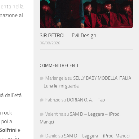
mento nella
rmazione al
SIR PETROL – Evil Design
06/08/2026
COMMENTI RECENTI
Mariangela
su
SELLY BABY MODELLA ITALIA
– Luna lei mi guarda
à dall’età
Fabrizio
su
DORIAN O. A. – Tao
a rock
Valentina
su
SAM D – Leggera – (Prod.
 poi a
Manqc)
Solfrini
e
Danilo
su
SAM D – Leggera – (Prod. Manqc)
vorare in