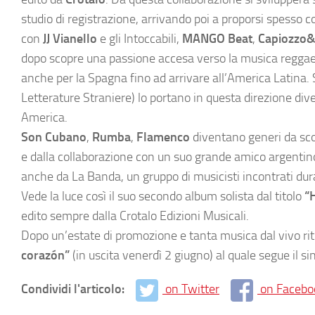
studio di registrazione, arrivando poi a proporsi spesso com
con
JJ Vianello
e gli Intoccabili,
MANGO Beat
,
Capiozzo
dopo scopre una passione accesa verso la musica reggae e
anche per la Spagna fino ad arrivare all’America Latina. S
Letterature Straniere) lo portano in questa direzione di
America.
Son Cubano
,
Rumba
,
Flamenco
diventano generi da scop
e dalla collaborazione con un suo grande amico argentin
anche da La Banda, un gruppo di musicisti incontrati dura
Vede la luce così il suo secondo album solista dal titolo
“
edito sempre dalla Crotalo Edizioni Musicali.
Dopo un’estate di promozione e tanta musica dal vivo rit
corazón”
(in uscita venerdì 2 giugno) al quale segue il s
Condividi l'articolo:
on Twitter
on Facebo