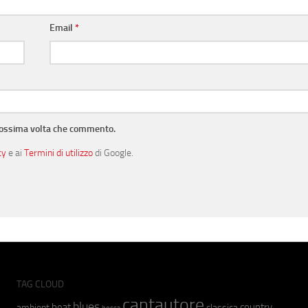
Email
*
prossima volta che commento.
cy
e ai
Termini di utilizzo
di Google.
TAG CLOUD
cantautore
blues
beat
country
ambient
classica