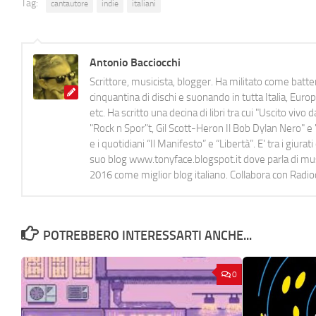
Tag:
cantautore
indie
italiani
Antonio Bacciocchi
Scrittore, musicista, blogger. Ha militato come batter
cinquantina di dischi e suonando in tutta Italia, E
etc. Ha scritto una decina di libri tra cui "Uscito viv
"Rock n Spor"t, Gil Scott-Heron Il Bob Dylan Nero" e "
e i quotidiani “Il Manifesto” e “Libertà”. E' tra i gi
suo blog www.tonyface.blogspot.it dove parla di music
2016 come miglior blog italiano. Collabora con Radi
POTREBBERO INTERESSARTI ANCHE...
0