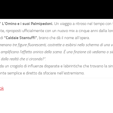
”
L’Omino e i suoi Palmipedoni.
Un viaggio a ritroso nel tempo con t
te, riproposti ufficialmente con un nuovo mix a cinque anni dalla loro
 di
“Caldaie Stantuffi”
, brano che dà il nome all’opera.
menano tre figure fluorescenti, costrette a esibirsi nello schermo di una v
mplificano l’effetto onirico della scena. È una finzione ciò vediamo o s
 dalla realtà che ci circonda?”.
a un crogiolo di influenze disparate e labirintiche che trovano la sin
e semplice e diretto da sfociare nell’estremismo.
ok