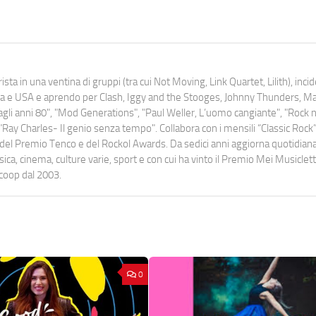
ista in una ventina di gruppi (tra cui Not Moving, Link Quartet, Lilith), inc
uropa e USA e aprendo per Clash, Iggy and the Stooges, Johnny Thunders, 
o dagli anni 80", "Mod Generations", "Paul Weller, L’uomo cangiante", "Rock n
Ray Charles- Il genio senza tempo". Collabora con i mensili “Classic Rock”,
urati del Premio Tenco e del Rockol Awards. Da sedici anni aggiorna quotidia
a, cinema, culture varie, sport e con cui ha vinto il Premio Mei Musiclett
ocoop dal 2003.
0