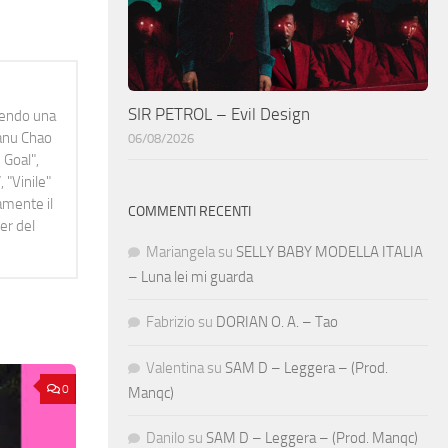
SIR PETROL – Evil Design
idendo una
Manu Chao
06/08/2026
 Goal",
 "Vinile"
namente il
COMMENTI RECENTI
er del
Mariangela
su
SELLY BABY MODELLA ITALIA
– Luna lei mi guarda
Fabrizio
su
DORIAN O. A. – Tao
Valentina
su
SAM D – Leggera – (Prod.
0
Manqc)
Danilo
su
SAM D – Leggera – (Prod. Manqc)