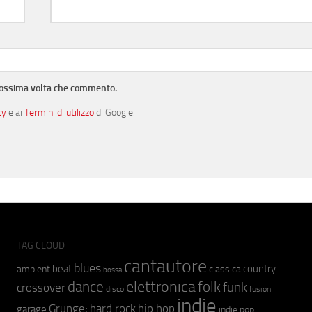
prossima volta che commento.
cy
e ai
Termini di utilizzo
di Google.
TAG CLOUD
cantautore
blues
beat
country
ambient
classica
bossa
elettronica
dance
folk
funk
crossover
fusion
disco
indie
hip hop
Grunge;
hard rock
garage
indie pop