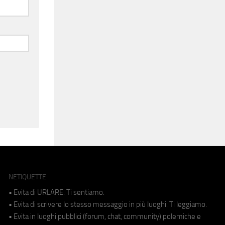
NETIQUETTE
• Evita di URLARE. Ti sentiamo.
• Evita di scrivere lo stesso messaggio in più luoghi. Ti leggiamo.
• Evita in luoghi pubblici (forum, chat, community) polemiche e