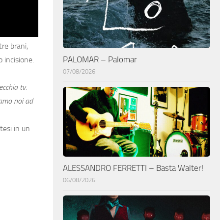
re brani,
PALOMAR – Palomar
 incisione.
07/08/2026
ecchia tv.
iamo noi ad
tesi in un
ALESSANDRO FERRETTI – Basta Walter!
06/08/2026