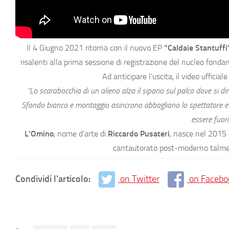
Il 4 Giugno 2021 ritorna con il nuovo EP
“Caldaie Stantuffi
risalenti alla prima sessione di registrazione del nucleo fondan
Ad anticipare l’uscita, il video ufficiale
“Lo scarabocchio di un alieno alza il sipario sul palco dove si di
Sfondo bianco e montaggio asincrono abbagliano lo spettatore e a
essere fuori
L’Omino
, nome d’arte di
Riccardo Pusateri
, nasce nel 2015 d
cantautorato post-moderno talment
Condividi l'articolo:
on Twitter
on Facebo