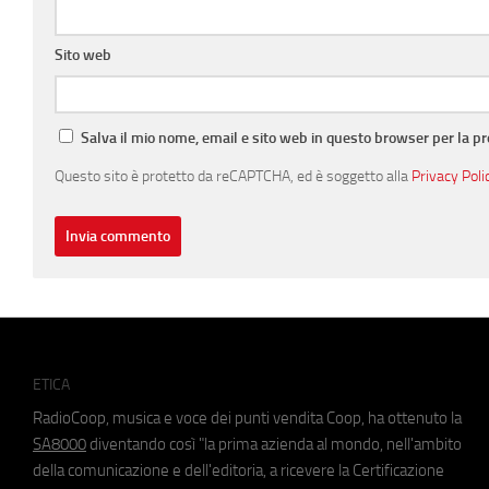
Sito web
Salva il mio nome, email e sito web in questo browser per la 
Questo sito è protetto da reCAPTCHA, ed è soggetto alla
Privacy Poli
ETICA
RadioCoop, musica e voce dei punti vendita Coop, ha ottenuto la
SA8000
diventando così "la prima azienda al mondo, nell'ambito
della comunicazione e dell'editoria, a ricevere la Certificazione