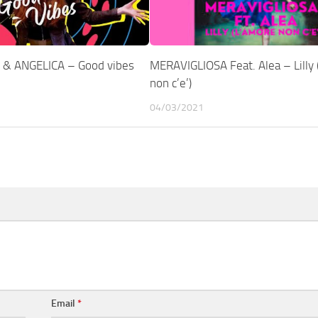
& ANGELICA – Good vibes
MERAVIGLIOSA Feat. Alea – Lilly 
non c’e’)
04/03/2021
Email
*