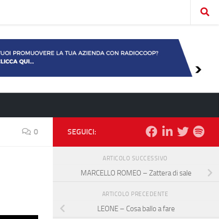
0
SEGUICI:
ARTICOLO SUCCESSIVO
MARCELLO ROMEO – Zattera di sale
ARTICOLO PRECEDENTE
LEONE – Cosa ballo a fare