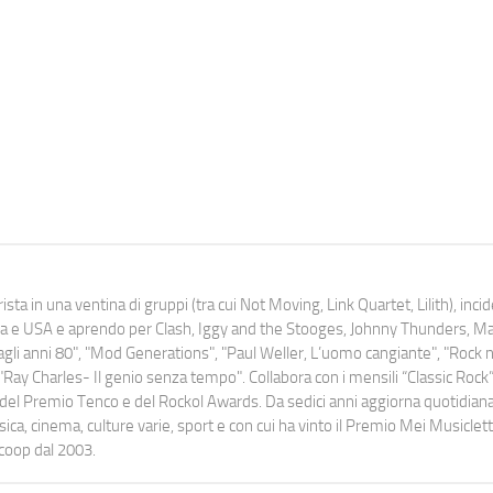
ista in una ventina di gruppi (tra cui Not Moving, Link Quartet, Lilith), inc
uropa e USA e aprendo per Clash, Iggy and the Stooges, Johnny Thunders, 
o dagli anni 80", "Mod Generations", "Paul Weller, L’uomo cangiante", "Rock n
Ray Charles- Il genio senza tempo". Collabora con i mensili “Classic Rock”,
urati del Premio Tenco e del Rockol Awards. Da sedici anni aggiorna quotidia
a, cinema, culture varie, sport e con cui ha vinto il Premio Mei Musiclett
ocoop dal 2003.