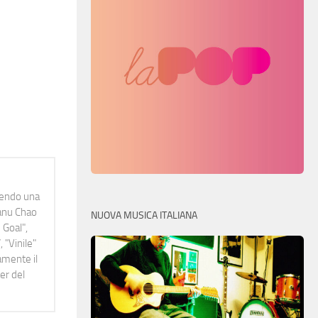
idendo una
Manu Chao
NUOVA MUSICA ITALIANA
 Goal",
 "Vinile"
namente il
er del