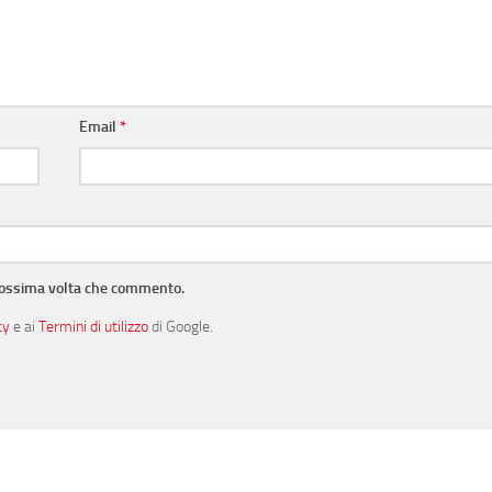
Email
*
prossima volta che commento.
cy
e ai
Termini di utilizzo
di Google.