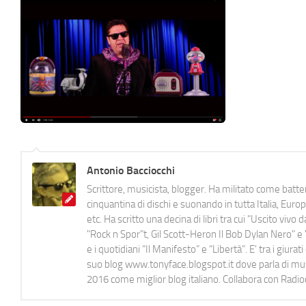
Antonio Bacciocchi
Scrittore, musicista, blogger. Ha militato come batter
cinquantina di dischi e suonando in tutta Italia, E
etc. Ha scritto una decina di libri tra cui "Uscito viv
"Rock n Spor"t, Gil Scott-Heron Il Bob Dylan Nero" e "
e i quotidiani “Il Manifesto” e “Libertà”. E' tra i gi
suo blog www.tonyface.blogspot.it dove parla di music
2016 come miglior blog italiano. Collabora con Radi