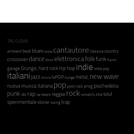
TAG CLOUD
cantautore
blues
beat
country
ambient
classica
bossa
elettronica
dance
folk
funk
crossover
fusion
disco
indie
hip hop
Grunge;
hard rock
garage
indie pop
italiani
new wave
jazz
metal;
laPOP
lounge
kimura
pop
psichedelia
nuova musica italiana
prog
post rock
rock
punk
rap
soul
reggae
ska
r&b
rockabilly
rap italiano
sperimentale
trap
stoner
swing