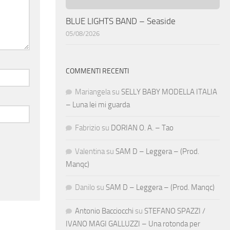
BLUE LIGHTS BAND – Seaside
05/08/2026
COMMENTI RECENTI
Mariangela
su
SELLY BABY MODELLA ITALIA
– Luna lei mi guarda
Fabrizio
su
DORIAN O. A. – Tao
Valentina
su
SAM D – Leggera – (Prod.
Manqc)
Danilo
su
SAM D – Leggera – (Prod. Manqc)
Antonio Bacciocchi
su
STEFANO SPAZZI /
IVANO MAGI GALLUZZI – Una rotonda per