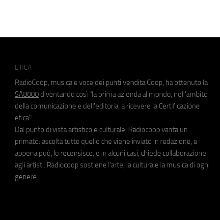
ETICA
RadioCoop, musica e voce dei punti vendita Coop, ha ottenuto la
SA8000
diventando così "la prima azienda al mondo, nell'ambito
della comunicazione e dell'editoria, a ricevere la Certificazione
etica".
Dal punto di vista artistico e culturale, Radiocoop vanta un
primato: ascolta tutto quello che viene inviato in redazione, e
appena può, lo recensisce, e in alcuni casi, chiede collaborazione
agli artisti. Radiocoop sostiene l'arte, la cultura e la musica di ogni
genere.