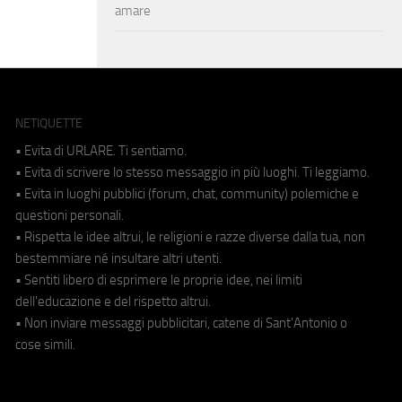
amare
NETIQUETTE
• Evita di URLARE. Ti sentiamo.
• Evita di scrivere lo stesso messaggio in più luoghi. Ti leggiamo.
• Evita in luoghi pubblici (forum, chat, community) polemiche e
questioni personali.
• Rispetta le idee altrui, le religioni e razze diverse dalla tua, non
bestemmiare né insultare altri utenti.
• Sentiti libero di esprimere le proprie idee, nei limiti
dell'educazione e del rispetto altrui.
• Non inviare messaggi pubblicitari, catene di Sant'Antonio o
cose simili.