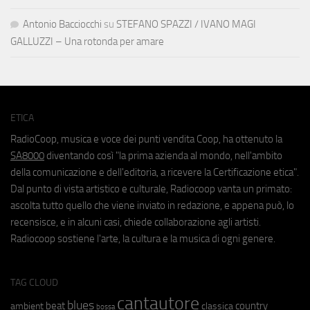
Antonio Bacciocchi
su
STEFANO SPAZZI / IVANO MAGI
GALLUZZI – Una rotonda per amare
ETICA
RadioCoop, musica e voce dei punti vendita Coop, ha ottenuto la
SA8000
diventando così "la prima azienda al mondo, nell'ambito
della comunicazione e dell'editoria, a ricevere la Certificazione etica".
Dal punto di vista artistico e culturale, Radiocoop vanta un primato:
ascolta tutto quello che viene inviato in redazione, e appena può, lo
recensisce, e in alcuni casi, chiede collaborazione agli artisti.
Radiocoop sostiene l'arte, la cultura e la musica di ogni genere.
TAG CLOUD
cantautore
blues
beat
country
ambient
classica
bossa