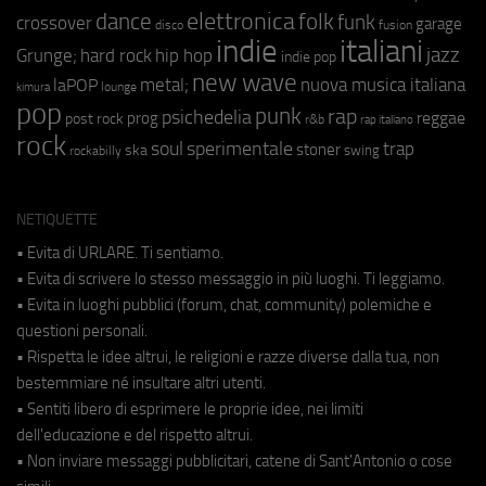
elettronica
dance
folk
funk
crossover
garage
fusion
disco
indie
italiani
jazz
hip hop
Grunge;
hard rock
indie pop
new wave
metal;
nuova musica italiana
laPOP
lounge
kimura
pop
punk
rap
psichedelia
reggae
prog
post rock
r&b
rap italiano
rock
soul
sperimentale
trap
stoner
ska
swing
rockabilly
NETIQUETTE
• Evita di URLARE. Ti sentiamo.
• Evita di scrivere lo stesso messaggio in più luoghi. Ti leggiamo.
• Evita in luoghi pubblici (forum, chat, community) polemiche e
questioni personali.
• Rispetta le idee altrui, le religioni e razze diverse dalla tua, non
bestemmiare né insultare altri utenti.
• Sentiti libero di esprimere le proprie idee, nei limiti
dell'educazione e del rispetto altrui.
• Non inviare messaggi pubblicitari, catene di Sant'Antonio o cose