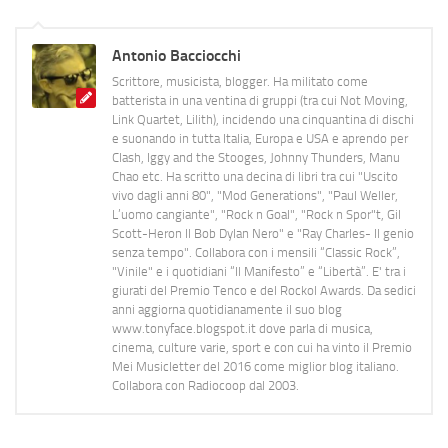
Antonio Bacciocchi
Scrittore, musicista, blogger. Ha militato come
batterista in una ventina di gruppi (tra cui Not Moving,
Link Quartet, Lilith), incidendo una cinquantina di dischi
e suonando in tutta Italia, Europa e USA e aprendo per
Clash, Iggy and the Stooges, Johnny Thunders, Manu
Chao etc. Ha scritto una decina di libri tra cui "Uscito
vivo dagli anni 80", "Mod Generations", "Paul Weller,
L’uomo cangiante", "Rock n Goal", "Rock n Spor"t, Gil
Scott-Heron Il Bob Dylan Nero" e "Ray Charles- Il genio
senza tempo". Collabora con i mensili “Classic Rock”,
"Vinile" e i quotidiani “Il Manifesto” e “Libertà”. E' tra i
giurati del Premio Tenco e del Rockol Awards. Da sedici
anni aggiorna quotidianamente il suo blog
www.tonyface.blogspot.it dove parla di musica,
cinema, culture varie, sport e con cui ha vinto il Premio
Mei Musicletter del 2016 come miglior blog italiano.
Collabora con Radiocoop dal 2003.