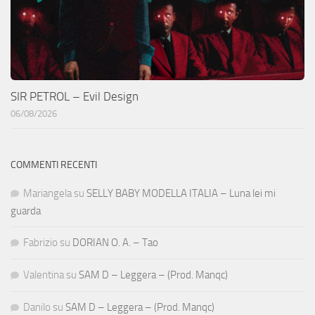
SIR PETROL – Evil Design
06/08/2026
COMMENTI RECENTI
Mariangela
su
SELLY BABY MODELLA ITALIA – Luna lei mi
guarda
Fabrizio
su
DORIAN O. A. – Tao
Valentina
su
SAM D – Leggera – (Prod. Manqc)
Danilo
su
SAM D – Leggera – (Prod. Manqc)