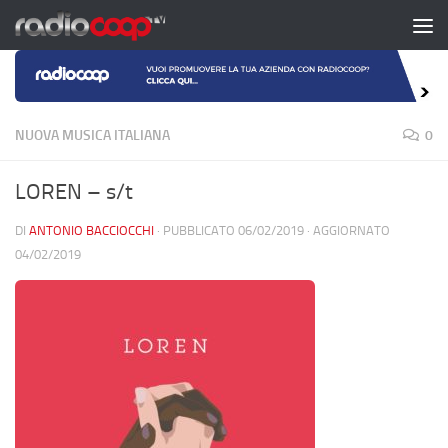
Salta al contenuto
NUOVA MUSICA ITALIANA
0
LOREN – s/t
DI
ANTONIO BACCIOCCHI
· PUBBLICATO
06/02/2019
· AGGIORNATO
04/02/2019